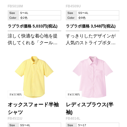
FB5018M
FB4509U
Size
S〜4L
Size
SS〜4L
Color
全2色
Color
全9色
ラブラボ価格 5,033円(税込)
ラブラボ価格 3,548円(税込)
涼しく快適な着心地を提
すっきりしたデザインが
供してくれる「クールマ
人気のストライプボタン
ックスファブリック」素
ダウンシャツです。豊富
材を使用。ストライプ柄
なカラーバリエーション
で、着心地だけでなく見
とストライプ柄で気分が
た目も涼しげです。
晴れやかになりそう!
オックスフォード半袖
レディスブラウス(半
シャツ
袖)
FB4511U
FB4014L
Size
SS〜4L
Size
5〜17