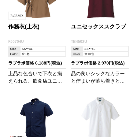
作務衣(上衣)
ユニセックススクラブ
FJ0704U
TB4502U
Size
SS〜4L
Size
SS〜4L
Color
全3色
Color
全10色
ラブラボ価格 6,188円(税込)
ラブラボ価格 2,970円(税込)
上品な色合いで下衣と揃
品の良いシックなカラー
えられる、飲食店ユニフ
と佇まいが落ち着きと信
ォームとして人気の商品!
頼感を演出します。
現場の声に応える内ポケ
ットつきです。