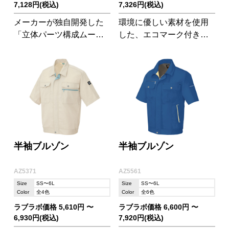
7,128円(税込)
7,326円(税込)
メーカーが独自開発した
環境に優しい素材を使用
「立体パーツ構成ムービ
した、エコマーク付きの
ンカット」で肩・腕まわ
ワーキングウェアです。
りの動きやすさが各段に
丈夫さと動きやすさを両
UP!現場作業に最適のワー
立した、快適ワークスタ
クウェアです。
イル!
半袖ブルゾン
半袖ブルゾン
AZ5371
AZ5561
Size
SS〜6L
Size
SS〜6L
Color
全4色
Color
全6色
ラブラボ価格 5,610円 〜
ラブラボ価格 6,600円 〜
6,930円(税込)
7,920円(税込)