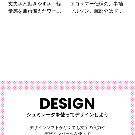
丈夫さと動きやすさ・軽
エコサマー仕様の、半袖
量感を兼ね備えたワーキ
ブルゾン。腕部分はドル
ングウェアです!環境に優
フィンカットで腕を上げ
しい素材が使われている
る動きにあわせて袖付け
証として、袖にはエコマ
を施しているので、驚異
ークがついています。
的な動きやすさを実現。
DESIGN
シュミレータを使ってデザインしよう
デザインソフトがなくても文字の入力や
デザインパーツを使って