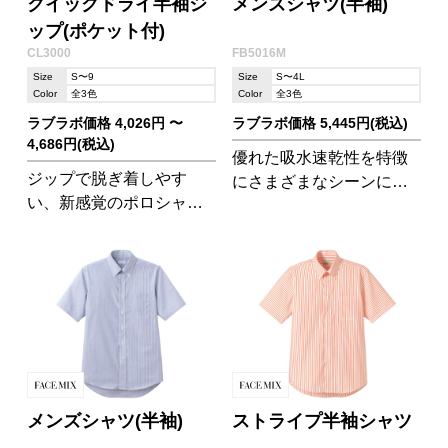
クイックドライ半袖ジ
メンズシャツ(半袖)
ップ(ポケット付)
CL3000
FB5016M
Size
S〜9
Size
S〜4L
Color
全3色
Color
全3色
ラブラボ価格 4,026円 〜
ラブラボ価格 5,445円(税込)
4,686円(税込)
優れた吸水速乾性を特徴
ジップで脱ぎ着しやす
にさまざまなシーンに対
い、新感覚のポロシャツ
応する高機能素材「クー
です。吸汗速乾素材で、
ルマックスRファブリッ
透け防止加工も施されて
ク」を使用した半袖シャ
あります。
ツ!
メンズシャツ(半袖)
ストライプ半袖シャツ