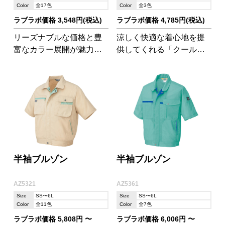
Color
全17色
Color
全3色
ラブラボ価格 3,548円(税込)
ラブラボ価格 4,785円(税込)
リーズナブルな価格と豊
涼しく快適な着心地を提
富なカラー展開が魅力の
供してくれる「クールマ
半袖シャツ!ユニセックス
ックスファブリック」素
商品で、人気のオックス
材を使用。ドビー素材の
フォード生地です。
美しい光沢で清楚で知的
な印象に。
半袖ブルゾン
半袖ブルゾン
AZ5321
AZ5361
Size
SS〜6L
Size
SS〜6L
Color
全11色
Color
全7色
ラブラボ価格 5,808円 〜
ラブラボ価格 6,006円 〜