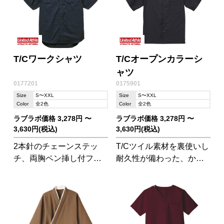
T/Cワークシャツ
T/Cオープンカラーシ
ャツ
0177201
0175901
Size
S〜XXL
Size
S〜XXL
Color
全2色
Color
全2色
ラブラボ価格 3,278円 〜
ラブラボ価格 3,278円 〜
3,630円(税込)
3,630円(税込)
2本針のチェーンステッ
T/Cツイル素材を裏使いし
チ、両胸ペン挿し付フラ
耐久性が備わった、かろ
ップポケットなどシンプ
やかさと光沢感がポイン
ルかつ、クラシカルな縫
トのオープンカラーシャ
製仕様がポイントです。
ツです。