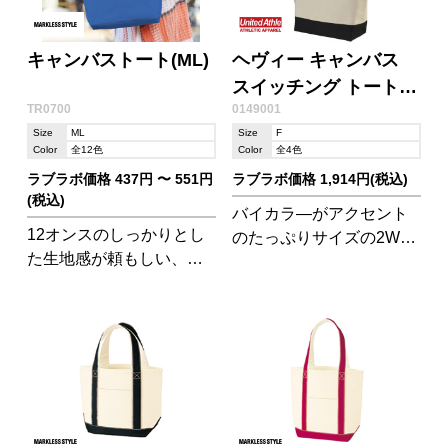
キャンバストート(ML)
ヘヴィー キャンバス
スイッチング トートバ
TR0700
0149001
ッグ
Size
ML
Size
F
Color
全12色
Color
全4色
ラブラボ価格 437円 〜 551円
ラブラボ価格 1,914円(税込)
(税込)
バイカラ―がアクセント
12オンスのしっかりとし
のたっぷりサイズの2WAY
た生地感が頼もしい、小
トート!お好きなスタイル
さい荷物をまとめたりす
に合わせて使える優れモ
るのにも使えそうなサイ
ノです。
ズのトートバッグです。
カラー展開が豊富なのが
嬉しい!