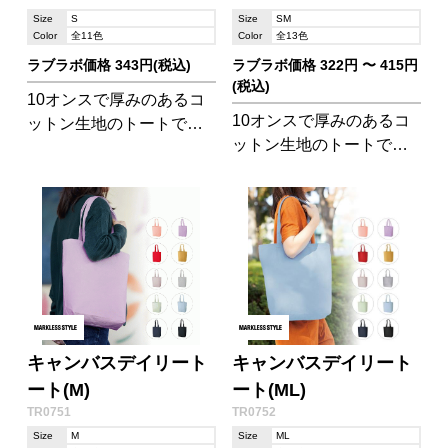
Size
S
Size
SM
Color
全11色
Color
全13色
ラブラボ価格 343円(税込)
ラブラボ価格 322円 〜 415円
(税込)
10オンスで厚みのあるコ
10オンスで厚みのあるコ
ットン生地のトートで
ットン生地のトートで
す。ちょっとしたお出か
す。500mlのペットボトル
けやランチボックスを入
が縦にキレイに収納でき
れるのにちょうどいいサ
るバッグ。小さすぎず大
イズで使い勝手抜群!
きすぎず、使い勝手の良
いサイズです。
キャンバスデイリート
キャンバスデイリート
ート(M)
ート(ML)
TR0751
TR0752
Size
M
Size
ML