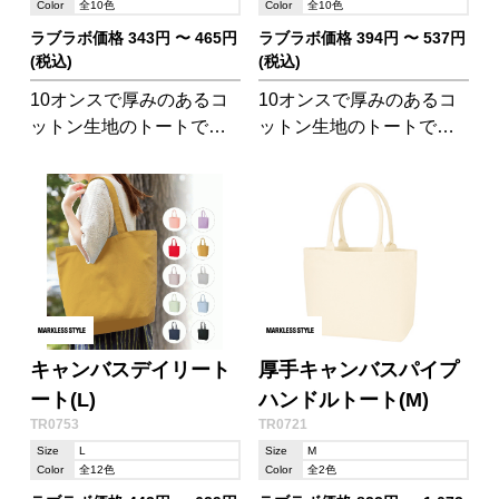
Color
全10色
Color
全10色
ラブラボ価格 343円 〜 465円
ラブラボ価格 394円 〜 537円
(税込)
(税込)
10オンスで厚みのあるコ
10オンスで厚みのあるコ
ットン生地のトートで
ットン生地のトートで
す。A4サイズもゆとりを
す。 メインバッグとして
もって収容可能!ワンサイ
使える、収納力たっぷり
ズ大きいものをご希望の
のショルダータイプで
方はMLサイズがございま
す。
す。
キャンバスデイリート
厚手キャンバスパイプ
ート(L)
ハンドルトート(M)
TR0753
TR0721
Size
L
Size
M
Color
全12色
Color
全2色