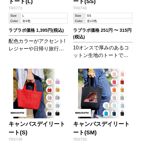
トート(L)
ート(SS)
TR0773
TR0748
Size
L
Size
SS
Color
全4色
Color
全13色
ラブラボ価格 1,395円(税込)
ラブラボ価格 251円 〜 315円
(税込)
配色カラーがアクセント!
10オンスで厚みのあるコ
レジャーや日帰り旅行な
ットン生地のトートで
ど少し多めな荷物の際に
す。ちょっとしたお出か
便利なコットントートバ
けに適したサイズで、鞄
ッグです。
に忍ばせてバッグインバ
ッグとしてもご利用いた
だけます。
キャンバスデイリート
キャンバスデイリート
ート(S)
ート(SM)
TR0749
TR0750