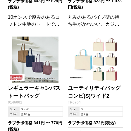
ラブラボ価格 443円 〜 629円
ラブラボ価格 823円 〜 1,073
(税込)
円(税込)
10オンスで厚みのあるコ
丸みのあるパイプ型の持
ットン生地のトートで
ち手がかわいい、カジュ
す。 A3サイズも余裕を持
アル仕様のトートバッグ
って入れられるサイズだ
です。使いやすいサイズ
からイベントやアウトド
感で、メインバッグとし
アレジャーでも大活躍!
てもサブバッグとしても
使えそう。
レギュラーキャンバス
ユーティリティバッグ
トートバッグ
コンビ(S)ワイド2
0146001
TR0764
Size
S〜W
Size
S
Color
全18色
Color
全7色
ラブラボ価格 341円 〜 770円
ラブラボ価格 372円(税込)
(税込)