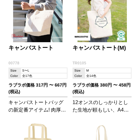
キャンバストート
キャンバストート(M)
00778
TR0105
Size
S〜L
Size
M
Color
全17色
Color
全14色
ラブラボ価格 317円 〜 667円
ラブラボ価格 380円 〜 458円
(税込)
(税込)
キャンバストートバッグ
12オンスのしっかりとし
の新定番アイテム! 肉厚な
た生地が頼もしい、A4サ
生地に豊富なカラーとサ
イズが入るトートバッグ
イズ展開が魅力です。 ※
です。カラー展開が豊富
新色の136サファリ/037ア
なのが嬉しい!
ーミーグリーン/223スモ