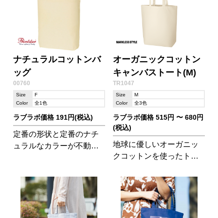
ークブラック は2024年5
月より入荷予定です。
ナチュラルコットンバ
オーガニックコットン
ッグ
キャンバストート(M)
00760
TR1047
Size
F
Size
M
Color
全1色
Color
全3色
ラブラボ価格 191円(税込)
ラブラボ価格 515円 〜 680円
(税込)
定番の形状と定番のナチ
地球に優しいオーガニッ
ュラルなカラーが不動の
クコットンを使ったトー
人気!A4ファイルを数冊入
トバッグ。普段使いに何
れてもゆったりの大きさ
かと便利な丁度良いサイ
で、マチ付きなので使い
ズのバッグです。
勝手の良いトートです。