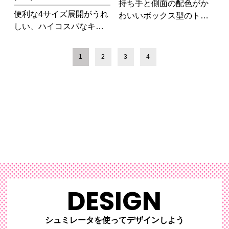
持ち手と側面の配色がか
便利な4サイズ展開がうれ
わいいボックス型のトー
しい、ハイコスパなキャ
トバッグです!ちょっとし
ンバストートバッグ
たお出かけにぴったりの
サイズです。
1
2
3
4
DESIGN
シュミレータを使ってデザインしよう