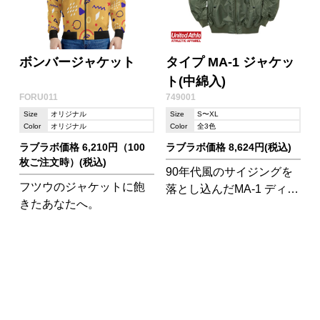
ボンバージャケット
タイプ MA-1 ジャケッ
ト(中綿入)
FORU011
749001
Size
オリジナル
Size
S〜XL
Color
オリジナル
Color
全3色
ラブラボ価格 6,210円（100
ラブラボ価格 8,624円(税込)
枚ご注文時）(税込)
90年代風のサイジングを
フツウのジャケットに飽
落とし込んだMA-1 ディテ
きたあなたへ。
ールにこだわった本格仕
様のフライト ジャケット