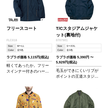
フリースコート
T/Cスタジアムジャケ
ット(裏地付)
FLC018
0707901
Size
M〜LL
Size
S〜XXL
Color
全5色
Color
全3色
ラブラボ価格 5,115円(税込)
ラブラボ価格 5,390円 〜
5,929円(税込)
軽くてあったか。フリー
毛玉ができにくいリブが
スインナー付きのハーフ
ポイントの王道スタジア
コート。表地は水や汚れ
ムジャケット
を弾くテフロン加工を施
されています!