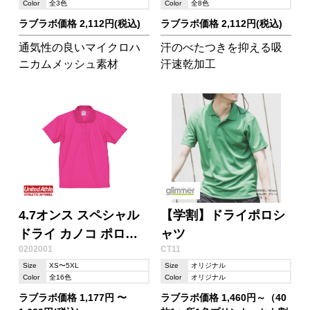
Color
全3色
Color
全8色
ラブラボ価格 2,112円(税込)
ラブラボ価格 2,112円(税込)
通気性の良いマイクロハ
汗のべたつきを抑える吸
ニカムメッシュ素材
汗速乾加工
4.7オンス スペシャル
【学割】ドライポロシ
ドライ カノコ ポロシ
ャツ
0202001
CT11
ャツ(ローブリード)
Size
XS〜5XL
Size
オリジナル
Color
全16色
Color
オリジナル
ラブラボ価格 1,177円 〜
ラブラボ価格 1,460円～（40