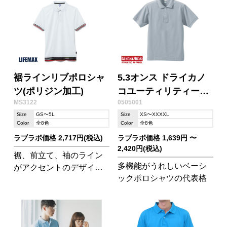
裾ラインリブポロシャ
5.3オンス ドライカノ
ツ(ポリジン加工)
コユーティリティーポ
MS3122
0505001
ロシャツ
Size
GS〜5L
Size
XS〜XXXXL
Color
全8色
Color
全8色
ラブラボ価格 2,717円(税込)
ラブラボ価格 1,639円 〜
2,420円(税込)
裾、前立て、袖のライン
多機能がうれしいベーシ
がアクセントのデザイン
ックポロシャツの代表格
ポロシャツ 機能性素材の
「ポリジンドライポロ」
シリーズ