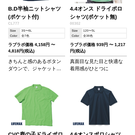
B.D半袖ニットシャツ
4.4オンス ドライポロ
(ポケット付)
シャツ(ポケット無)
CL777
00302
Size
3S〜6L
Size
120〜5L
Color
全7色
Color
全36色
ラブラボ価格 4,158円 〜
ラブラボ価格 939円 〜 1,217
4,818円(税込)
円(税込)
きちんと感のあるボタン
真面目な見た目と快適な
ダウンで、ジャケットな
着用感がひとつに
しの夏のオフィスも爽や
かに。消臭効果あり。
CVC鹿の子ドライポロ
4.6オンスポロシャツ