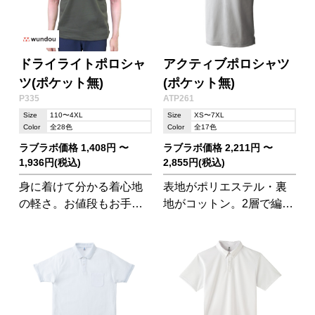
ドライライトポロシャ
アクティブポロシャツ
ツ(ポケット無)
(ポケット無)
P335
ATP261
Size
110〜4XL
Size
XS〜7XL
Color
全28色
Color
全17色
ラブラボ価格 1,408円 〜
ラブラボ価格 2,211円 〜
1,936円(税込)
2,855円(税込)
身に着けて分かる着心地
表地がポリエステル・裏
の軽さ。お値段もお手頃
地がコットン。2層で編ん
価格が嬉しいドライポロ
だ高機能ポロシャツ。 コ
シャツです。
ットンの裏地が着心地ば
つぐん。