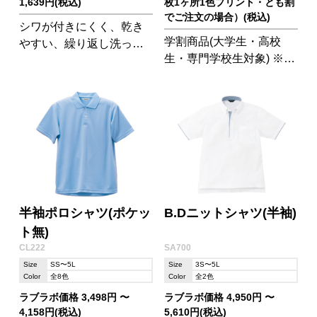
1,639円(税込)
枚1ヶ所1色プリント・とも割
でご注文の場合）(税込)
シワが付きにくく、乾き
学割商品(大学生・高校
やすい、繰り返し洗って
生・専門学校生対象) ※学
も色落ちしにくいイージ
生証確認あり 学生人気
ーケアポロ
№1のポロシャツです! ク
ラスポロシャツとしても
部活ポロシャツとしても
大活躍すること間違いな
し。
半袖ポロシャツ(ポケッ
B.Dニットシャツ(半袖)
ト無)
CL222
SA700
Size
SS〜5L
Size
3S〜5L
Color
全8色
Color
全2色
ラブラボ価格 3,498円 〜
ラブラボ価格 4,950円 〜
4,158円(税込)
5,610円(税込)