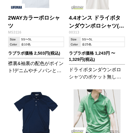
2WAYカラーポロシャ
4.4オンス ドライボタ
ツ
ンダウンポロシャツ(ポ
MS3116
00313
ケット無し)
Size
SS〜5L
Size
SS〜5L
Color
全10色
Color
全25色
ラブラボ価格 2,503円(税込)
ラブラボ価格 1,243円 〜
1,329円(税込)
襟裏&袖裏の配色がポイン
ドライボタンダウンポロ
ト!デニムやチノパンとの
シャツのポケット無しタ
相性も抜群なので、スポ
イプです。
ーツイベントやオフィス
カジュアルに最適。