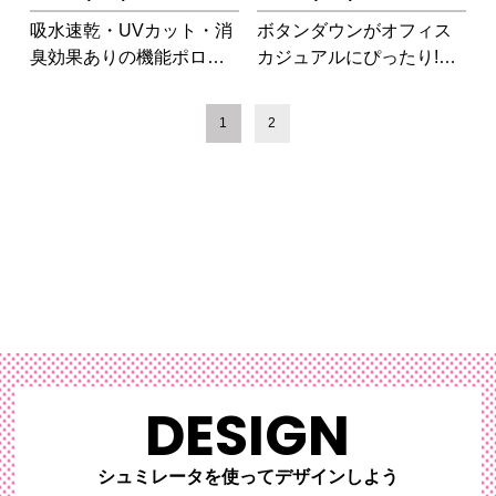
吸水速乾・UVカット・消
ボタンダウンがオフィス
臭効果ありの機能ポロシ
カジュアルにぴったり!ち
ャツ、ポケット無しなの
らりと見えるストライプ
で会社ロゴなどを胸にプ
もポイント。
1
2
リントするのがおすすめ!
DESIGN
シュミレータを使ってデザインしよう