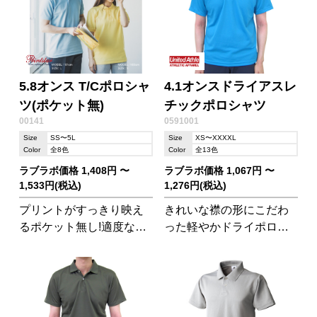
5.8オンス T/Cポロシャ
4.1オンスドライアスレ
ツ(ポケット無)
チックポロシャツ
00141
0591001
Size
SS〜5L
Size
XS〜XXXXL
Color
全8色
Color
全13色
ラブラボ価格 1,408円 〜
ラブラボ価格 1,067円 〜
1,533円(税込)
1,276円(税込)
プリントがすっきり映え
きれいな襟の形にこだわ
るポケット無し!適度な厚
った軽やかドライポロシ
みが型崩れしにくいので
ャツ! さらさらな肌触りが
ヘビーユースされる方に
自慢です。
おすすめ!シンプルイズベ
スト。