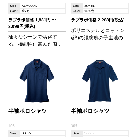
Size
XS〜XXXL
Size
JS〜5L
Color
全7色
Color
全20色
ラブラボ価格 1,881円 〜
ラブラボ価格 2,288円(税込)
2,096円(税込)
ポリエステルとコットン
様々なシーンで活躍す
(綿)の混紡鹿の子生地のポ
る、機能性に富んだ両面
ロシャツです。キッズサ
フラットドライBDポロシ
イズの鹿の子ポロシャツ
ャツ。
をお探しの方にオススメ!
半袖ポロシャツ
半袖ポロシャツ
105
305
Size
SS〜5L
Size
SS〜5L