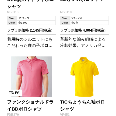
シャツ
MS3113
MS3118
Size
JR.S〜5L
Size
XS〜XXL
Color
全13色
Color
全3色
ラブラボ価格 2,145円(税込)
ラブラボ価格 4,004円(税込)
着用時のシルエットにも
革新的な編み組織による
こだわった鹿の子ポロシ
冷却効果。アメリカ発、
ャツ。絶妙な混紡で着心
特許取得のクーリング素
地のよさも満点!
材「クールコア」がLIFE
MAXに登場。
ファンクショナルドラ
T/Cちょうちん袖ポロ
イBDポロシャツ
シャツ
FDB270
VP451