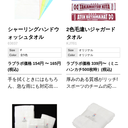
シャーリングハンドウ
2色毛違いジャガード
ォッシュタオル
タオル
03037
KJT01
Size
F
Size
オリジナル
Color
全5色
Color
オリジナル
ラブラボ価格 154円 〜 165円
ラブラボ価格 339円〜（ミニ
(税込)
ハンカチ500枚時）(税込)
手を拭くときにはもちろ
厚みのある質感がリッチ!
ん、急な雨にも対応出来
スポーツのチームの応援
ちゃう!1枚バッグに入って
サポータータオルでよく
いれば活躍すること間違
使われる織り加工のタオ
い無しです。
ルです。