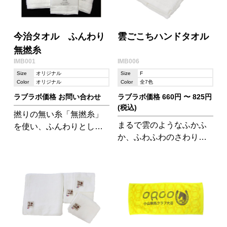
今治タオル ふんわり
雲ごこちハンドタオル
無撚糸
IMB001
IMB006
Size
オリジナル
Size
F
Color
オリジナル
Color
全7色
ラブラボ価格 お問い合わせ
ラブラボ価格 660円 〜 825円
(税込)
撚りの無い糸「無撚糸」
まるで雲のようなふかふ
を使い、ふんわりとした
か、ふわふわのさわり心
綿そのものの柔らかさを
地。毛足も5ミリと長めで
楽しむことができるタオ
なにより柔らかい肌触り
ルです。ふんわりとやわ
が最高です!
らかくボリュームがあり
ます!