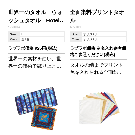
世界一のタオル ウォ
全面染料プリントタオ
ッシュタオル Hotel
ル
SKI004
RST01
Type
Size
F
Size
オリジナル
Color
全1色
Color
オリジナル
ラブラボ価格 825円(税込)
ラブラボ価格 ※名入れ参考価
格ご参照ください(税込)
世界一の素材を使い、世
タオルの端までプリント
界一の技術で織り上げ
色を入れられる全面総ベ
た、タオルの最高傑作。
タプリントです。 インク
は「染料インク」を使
用。