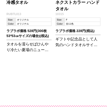
冷感タオル
ネクストカラー ハンド
タオル
RUBTL013
10315
Size
オリジナル
Size
F
Color
オリジナル
Color
全11色
ラブラボ価格 528円(300枚
ラブラボ価格 228円(税込)
53*53㎝サイズの場合)(税込)
ギフトや記念品として人
タオルを濡らせばひんや
気のハンドタオルサイ
り冷たい夏場のニューフ
ズ。約34×40cmで持ち運
ェイス・冷感タオル!特殊
びやすいサイズです。し
な冷感糸を使用している
っかりした厚みで高品質!
ため、水でタオルを濡ら
し、振ると気化熱により
冷たく感じる事が出来ま
す。