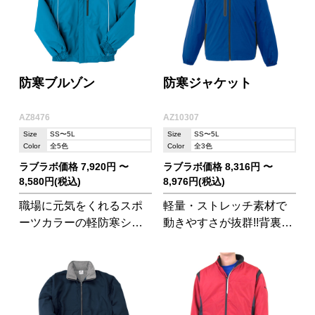
防寒ブルゾン
防寒ジャケット
AZ8476
AZ10307
Size
SS〜5L
Size
SS〜5L
Color
全5色
Color
全3色
ラブラボ価格 7,920円 〜
ラブラボ価格 8,316円 〜
8,580円(税込)
8,976円(税込)
職場に元気をくれるスポ
軽量・ストレッチ素材で
ーツカラーの軽防寒シリ
動きやすさが抜群!!背裏上
ーズ!主力商品なので在庫
部はフリース仕様なので
数にも自信があります!
寒い季節もあったかく快
適に着用できます!