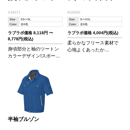
AZ8471
MJ0065
Size
SS〜5L
Size
S〜XXL
Color
全6色
Color
全8色
ラブラボ価格 8,118円 〜
ラブラボ価格 4,004円(税込)
8,778円(税込)
柔らかなフリース素材で
身頃部分と袖のツートン
心地よくあったか
カラーデザイン!スポーテ
い!MJ0064 ハイブリッド
ィに防寒できるユニフォ
ジャケットと重ね着もで
ームとして人気があるジ
きます。 ※加工は刺繍の
ャンパーです。
み対応しています。
半袖ブルゾン