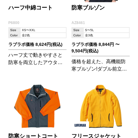
ハーフ中綿コート
防寒ブルゾン
P6800
AZ8461
Size
XS〜XXL
Size
S〜5L
Color
全2色
Color
全3色
ラブラボ価格 8,624円(税込)
ラブラボ価格 8,844円 〜
9,504円(税込)
ハーフ丈で動きやすさと
価格を超えた、高機能防
防寒を両立したアウタ
寒ブルゾン!ダブル前立て
ー。
仕様、180グラム中綿と驚
きのボリューム感でしっ
かり防寒できます。
防寒ショートコート
フリースジャケット