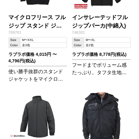
マイクロフリース フル
インサレーテッドフル
ジップ スタンド ジャ
ジップパーカ(中綿入)
709701
746301
ケット(一重)
Size
M〜XXL
Size
M〜XL
Color
全3色
Color
全2色
ラブラボ価格 4,015円 〜
ラブラボ価格 8,778円(税込)
4,796円(税込)
フードまでボリューム感
使い勝手抜群のスタンド
たっぷり。タフタ生地の
ジャケットをマイクロフ
中綿アウター。
リースで仕上げたハイス
ペックなアウター、アウ
トドアにも最適です◎