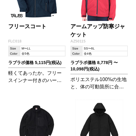
フリースコート
アームアップ防寒ジャ
ケット
FLC018
AZ50115
Size
M〜LL
Size
SS〜6L
Color
全5色
Color
全4色
ラブラボ価格 5,115円(税込)
ラブラボ価格 8,778円 〜
10,098円(税込)
軽くてあったか。フリー
ポリエステル100%の生地
スインナー付きのハーフ
と、体の可動箇所に合わ
コート。表地は水や汚れ
せた部分的な防風ニット
を弾くテフロン加工を施
素材で、防寒性と高い運
されています!
動性を両立!