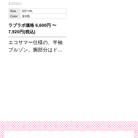
AZ5561
Size
SS〜6L
Color
全6色
ラブラボ価格 6,600円 〜
7,920円(税込)
エコサマー仕様の、半袖
ブルゾン。腕部分はドル
フィンカットで腕を上げ
る動きにあわせて袖付け
を施しているので、驚異
的な動きやすさを実現。