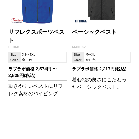
リフレクスポーツベス
ベーシックベスト
ト
00068
MJ0087
Size
XS〜4XL
Size
M〜XL
Color
全11色
Color
全10色
ラブラボ価格 2,574円 〜
ラブラボ価格 2,217円(税込)
2,838円(税込)
着心地の良さにこだわっ
動きやすいベストにリフ
たベーシックベスト。
レク素材のパイピングを
施してあるので夜間の使
用にもおすすめ!背中裏は
メッシュになっており通
気性も抜群!