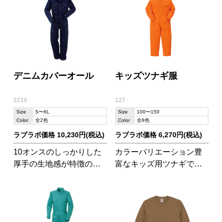
デニムカバーオール
キッズツナギ服
2210
127
Size
S〜6L
Size
100〜150
Color
全2色
Color
全8色
ラブラボ価格 10,230円(税込)
ラブラボ価格 6,270円(税込)
10オンスのしっかりした
カラーバリエーション豊
厚手の生地感が特徴のデ
富なキッズ用ツナギで
ニムツナギです。ラフな
す。動きやすい仕様でス
シルエットで作業着とし
トレスフリー!伸び伸び動
て以外にも幅広いシーン
けます。
で馴染みそう。