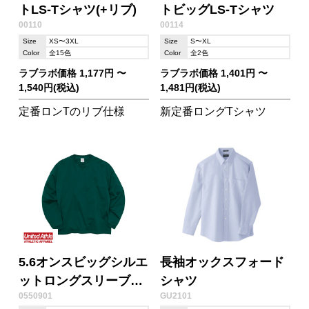
トLS-Tシャツ(+リブ)
トビッグLS-Tシャツ
00110
00114
Size
XS〜3XL
Size
S〜XL
Color
全15色
Color
全2色
ラブラボ価格 1,177円 〜
ラブラボ価格 1,401円 〜
1,540円(税込)
1,481円(税込)
定番ロンTのリブ仕様
新定番ロングTシャツ
5.6オンスビッグシルエ
長袖オックスフォード
ットロングスリーブT
シャツ
0550901
GU2101
シャツ