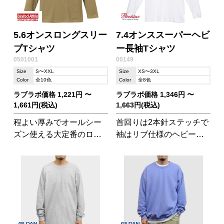
5.6オンスロングスリー
7.4オンススーパーヘビ
ブTシャツ
ー長袖Tシャツ
0501001
00149
Size
S〜XXL
Size
XS〜3XL
Color
全10色
Color
全8色
ラブラボ価格 1,221円 〜
ラブラボ価格 1,346円 〜
1,661円(税込)
1,663円(税込)
程よい厚みでオールシー
首回りは2本針ステッチで
ズン使える大定番のロン
袖はリブ仕様のヘビーウ
グスリーブ!
ェイト肉厚ロンT