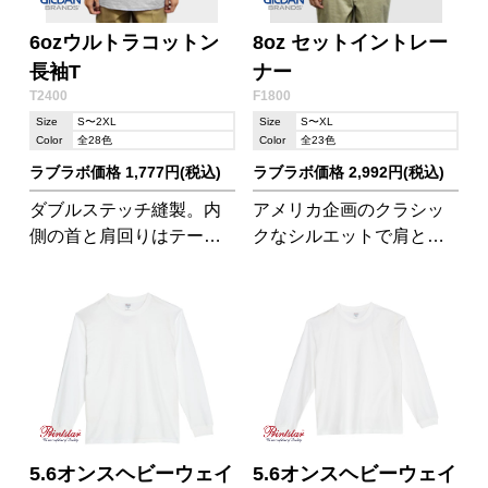
6ozウルトラコットン
8oz セットイントレー
長袖T
ナー
T2400
F1800
Size
S〜2XL
Size
S〜XL
Color
全28色
Color
全23色
ラブラボ価格 1,777円(税込)
ラブラボ価格 2,992円(税込)
ダブルステッチ縫製。内
アメリカ企画のクラシッ
側の首と肩回りはテープ
クなシルエットで肩とア
仕上げです。
ームホールから袖にかけ
てゆったりしたつくりに
なっています。
5.6オンスヘビーウェイ
5.6オンスヘビーウェイ