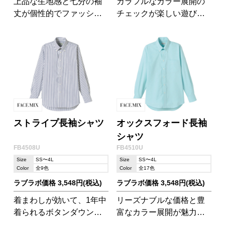
上品な生地感と七分の袖
カラフルなカラー展開の
丈が個性的でファッショ
チェックが楽しい遊び心
ナブルなアイテムです。
溢れるシャツです。細か
すぎず大きすぎないチェ
ック柄が使いやすい♪
ストライプ長袖シャツ
オックスフォード長袖
シャツ
FB4508U
FB4510U
Size
SS〜4L
Size
SS〜4L
Color
全9色
Color
全17色
ラブラボ価格 3,548円(税込)
ラブラボ価格 3,548円(税込)
着まわしが効いて、1年中
リーズナブルな価格と豊
着られるボタンダウンシ
富なカラー展開が魅力の
ャツです。豊富なカラー
長袖シャツ!ユニセックス