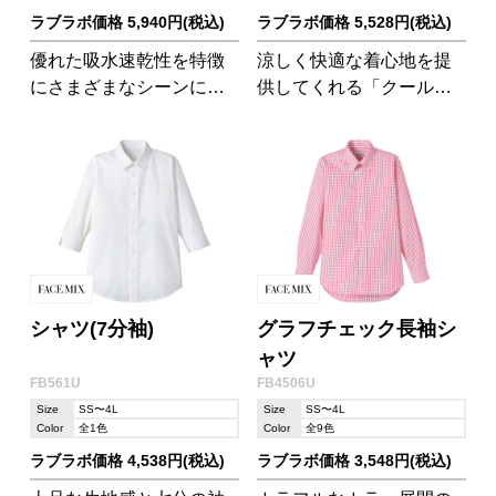
ラブラボ価格 5,940円(税込)
ラブラボ価格 5,528円(税込)
優れた吸水速乾性を特徴
涼しく快適な着心地を提
にさまざまなシーンに対
供してくれる「クールマ
応する高機能素材「クー
ックスファブリック」素
ルマックス?ファブリッ
材を使用。ストライプ柄
ク」を使用した長袖シャ
で、着心地だけでなく見
ツ!
た目も涼しげです。
シャツ(7分袖)
グラフチェック長袖シ
ャツ
FB561U
FB4506U
Size
SS〜4L
Size
SS〜4L
Color
全1色
Color
全9色
ラブラボ価格 4,538円(税込)
ラブラボ価格 3,548円(税込)