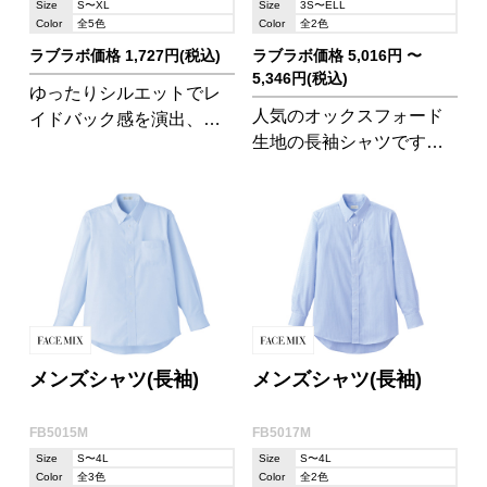
Size
S〜XL
Size
3S〜ELL
Color
全5色
Color
全2色
ラブラボ価格 1,727円(税込)
ラブラボ価格 5,016円 〜
5,346円(税込)
ゆったりシルエットでレ
人気のオックスフォード
イドバック感を演出、サ
生地の長袖シャツです。
イズ感をひたすらこだわ
お洗濯後、ノーアイロン
った粋なサイジング
でもシワになりにくいの
が嬉しいアイテムです♪
メンズシャツ(長袖)
メンズシャツ(長袖)
FB5015M
FB5017M
Size
S〜4L
Size
S〜4L
Color
全3色
Color
全2色