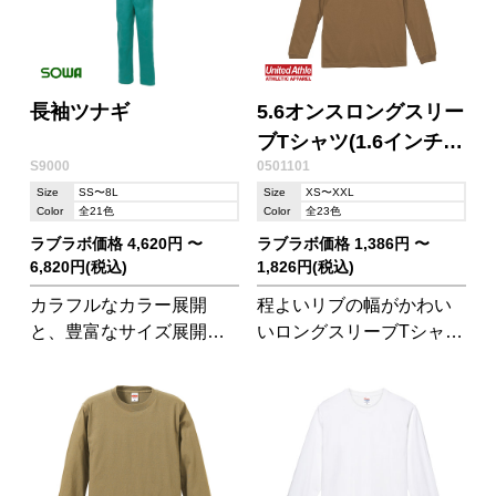
長袖ツナギ
5.6オンスロングスリー
ブTシャツ(1.6インチリ
S9000
0501101
ブ)
Size
SS〜8L
Size
XS〜XXL
Color
全21色
Color
全23色
ラブラボ価格 4,620円 〜
ラブラボ価格 1,386円 〜
6,820円(税込)
1,826円(税込)
カラフルなカラー展開
程よいリブの幅がかわい
と、豊富なサイズ展開が
いロングスリーブTシャ
魅力の長袖ツナギです。
ツ。
作業着としてだけでな
く、イベントの衣装とし
てや、ライブ参戦時のお
揃いコーデにも◎