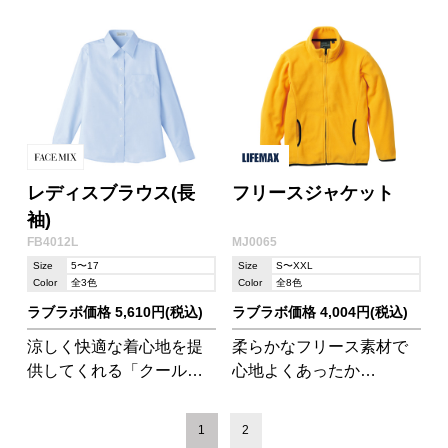
バリエーションとストラ
商品で、人気のオックス
イプ柄で気分が晴れやか
フォード生地です。
になりそう!
レディスブラウス(長
フリースジャケット
袖)
FB4012L
MJ0065
Size
5〜17
Size
S〜XXL
Color
全3色
Color
全8色
ラブラボ価格 5,610円(税込)
ラブラボ価格 4,004円(税込)
涼しく快適な着心地を提
柔らかなフリース素材で
供してくれる「クールマ
心地よくあったか
ックスファブリック」素
い!MJ0064 ハイブリッド
材を使用。ドビー素材の
ジャケットと重ね着もで
1
2
美しい光沢で清楚で知的
きます。 ※加工は刺繍の