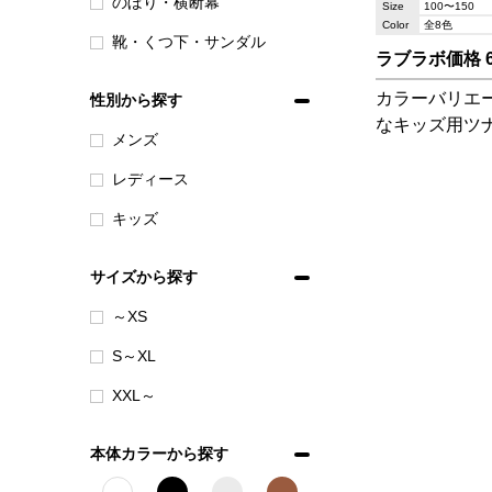
のぼり・横断幕
Size
100〜150
Color
全8色
靴・くつ下・サンダル
ラブラボ価格 6,
カラーバリエ
性別から探す
なキッズ用ツ
メンズ
きやすい仕様
リー!伸び伸び
レディース
キッズ
サイズから探す
～XS
S～XL
XXL～
本体カラーから探す