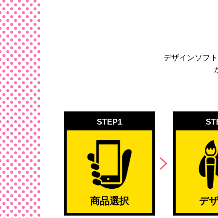
デザインソフト
STEP1
ST
商品選択
デ