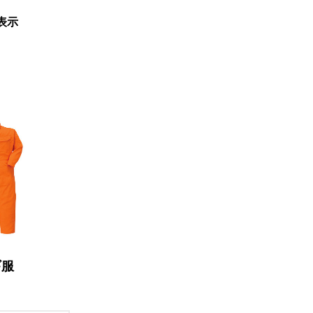
表示
ギ服