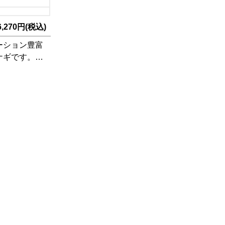
270円(税込)
ーション豊富
ナギです。動
でストレスフ
動けます。