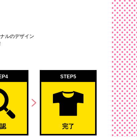
ナルのデザイン
！
EP4
STEP5
認
完了