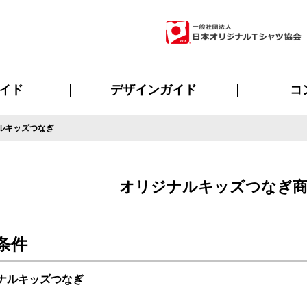
イド
デザインガイド
コ
ルキッズつなぎ
ビスについて
のメリット
について
について
ページ
の方へ
ご質問
イド
方へ
デザインテンプレート集
デザインシミュレーター
書体一覧（フォント集）
デザイン入稿について
デザイン料について
プリント・加工一覧
デザインガイド
プリントサイズ
インクカラー
ニュー
お客様
シー
おす
読み
フォ
ラ
・ジャージ
バンダナ
ャツ
パーカー・スウェット
グッズ全般
ツナギ
スポー
のぼ
オリジナルキッズつなぎ商
条件
ジナルキッズつなぎ