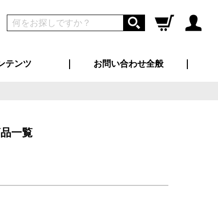
ンテンツ
お問い合わせ全般
ログイン
新規会員登録
ス（お知らせ）
インタビュー
ン別特集一覧
すめ特集一覧
物コンテンツ
トギャラリー
ンキング
法人事例
ラブログ
大口注文・法人向け
総合お問い合わせ
再注文・追加注文
サンプル貸し出し
カタログ請求
デザイン入稿
ツユニフォーム
り・横断幕
バッグ
カジュアルユニフォーム
靴・くつ下・サンダル
タオル
品一覧