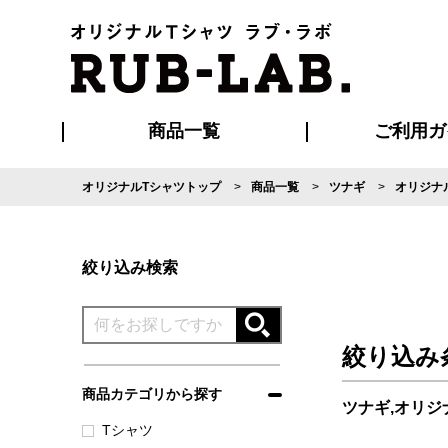
商品一覧
ご利用ガ
オリジナルTシャツトップ
商品一覧
ツナギ
オリジナ
発送・特急サー
マイページ会員
お支払い方法
版の保管期限
割引まとめ
はじめて
よくある
ご利用ガ
再注文の
ブルゾン・コート
Tシャツ
ハッピ
セットアップ
キャップ・
ポロシ
絞り込み検索
絞り込み
商品カテゴリから探す
ツナギ,オリ
Tシャツ