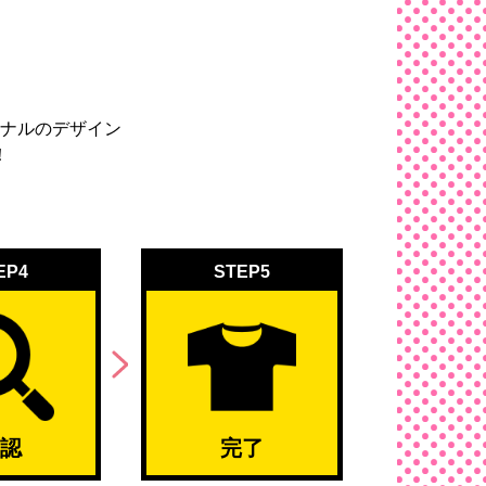
ナルのデザイン
！
EP4
STEP5
認
完了