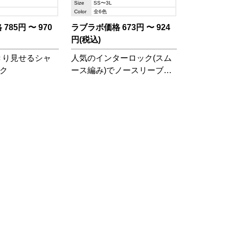
Size
SS〜3L
Color
全6色
85円 〜 970
ラブラボ価格 673円 〜 924
円(税込)
きり見せるシャ
人気のインターロック(スム
ク
ース編み)でノースリーブも
登場