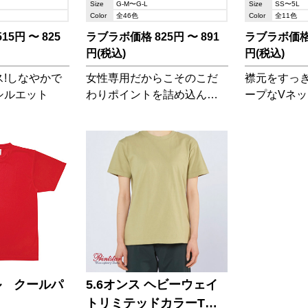
Size
G-M〜G-L
Size
SS〜5L
Color
全46色
Color
全11色
5円 〜 825
ラブラボ価格 825円 〜 891
ラブラボ価格 7
円(税込)
円(税込)
!しなやかで
女性専用だからこそのこだ
襟元をすっ
シルエット
わりポイントを詰め込んだ
ープなVネッ
上質な一枚
ル クールパ
5.6オンス ヘビーウェイ
トリミテッドカラーTシ