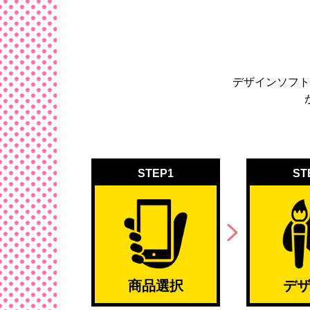
デザインソフト
STEP1
ST
商品選択
デ