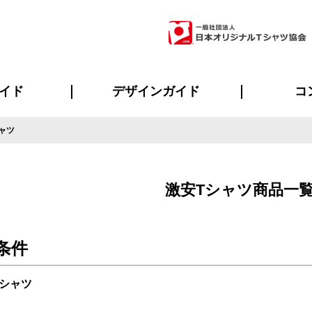
イド
デザインガイド
コ
ャツ
ビスについて
のメリット
について
について
ページ
の方へ
ご質問
イド
方へ
デザインテンプレート集
デザインシミュレーター
書体一覧（フォント集）
デザイン入稿について
デザイン料について
プリント・加工一覧
デザインガイド
プリントサイズ
インクカラー
ニュー
お客様
シー
おす
読み
フォ
ラ
・ジャージ
バンダナ
ャツ
パーカー・スウェット
グッズ全般
ツナギ
スポー
のぼ
激安Tシャツ商品一
条件
Tシャツ