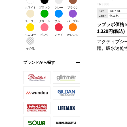
TR3300
ホワイト
ブラック
グレー
ブラウン
Size
130〜5L
Color
全11色
ベージュ
グリーン
ブルー
パープル
ラブラボ価格 9
1,320円(税込)
イエロー
ピンク
レッド
オレンジ
アクティブシ
躍。吸水速乾
その他
ライTシャツ
ブランドから探す