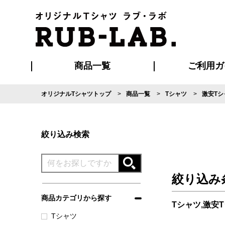
商品一覧
ご利用ガ
オリジナルTシャツトップ
商品一覧
Tシャツ
激安Tシ
発送・特急サー
マイページ会員
お支払い方法
版の保管期限
割引まとめ
はじめて
よくある
ご利用ガ
再注文の
ブルゾン・コート
Tシャツ
ハッピ
セットアップ
キャップ・
ポロシ
絞り込み検索
絞り込み
商品カテゴリから探す
Tシャツ,激安
Tシャツ