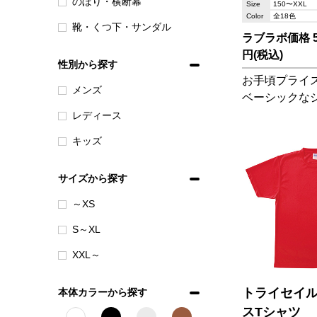
のぼり・横断幕
Size
150〜XXL
Color
全18色
靴・くつ下・サンダル
ラブラボ価格 51
円(税込)
性別から探す
お手頃プライス
メンズ
ベーシックな
レディース
キッズ
サイズから探す
～XS
S～XL
XXL～
トライセイ
本体カラーから探す
スTシャツ