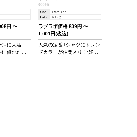
00095
ャツ
Size
150〜XXXL
Color
全15色
08円 〜
ラブラボ価格 809円 〜
1,001円(税込)
ーンに大活
人気の定番Tシャツにトレン
性に優れたド
ドカラーが仲間入り ご好評
。
につき数量限定商品からレ
ギュラー商品化