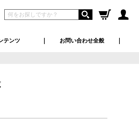
ンテンツ
お問い合わせ全般
ログイン
新規会員登録
ス（お知らせ）
インタビュー
ン別特集一覧
すめ特集一覧
物コンテンツ
トギャラリー
ンキング
法人事例
ラブログ
大口注文・法人向け
総合お問い合わせ
再注文・追加注文
サンプル貸し出し
カタログ請求
デザイン入稿
ツユニフォーム
り・横断幕
バッグ
カジュアルユニフォーム
靴・くつ下・サンダル
タオル
覧