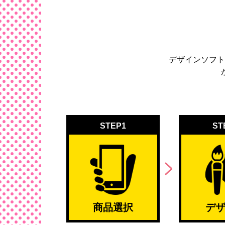
デザインソフト
STEP1
ST
商品選択
デ