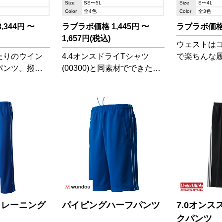
Size
SS〜5L
Size
S〜4L
Color
全4色
Color
全3色
344円 〜
ラブラボ価格 1,445円 〜
ラブラボ価格 
1,657円(税込)
ウェストは
たりのウイン
4.4オンスドライTシャツ
で楽ちんな
パンツ。撥水
(00300)と同素材でできたポ
力。大き目
天時にも!ウ
リエステル素材の軽量パン
トは伝票を
ウインドブレ
ツ!ロング丈なのに薄手で涼
能です。
(P4800)と
しく爽快!
にできます。
トレーニング
パイピングハーフパンツ
7.0オン
クパンツ