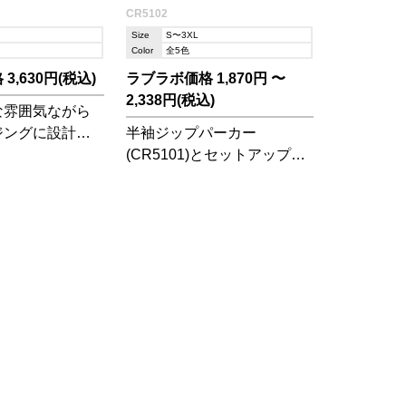
CR5102
Size
S〜3XL
Color
全5色
3,630円(税込)
ラブラボ価格 1,870円 〜
2,338円(税込)
な雰囲気ながら
ジングに設計さ
半袖ジップパーカー
クパンツ
(CR5101)とセットアップが
できるハーフパンツです☆
両脇にポケットがあり機能
性も◎!