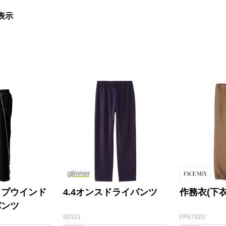
表示
ップウインド
4.4オンスドライパンツ
作務衣(下衣
パンツ
00321
FP6702U