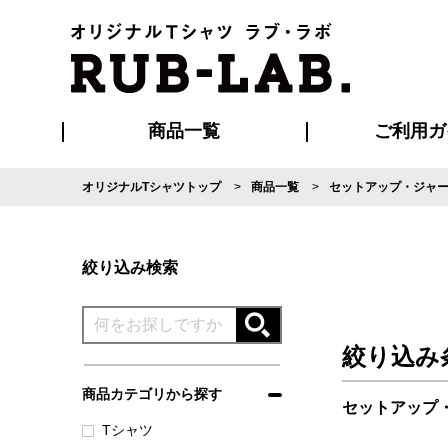
商品一覧
ご利用ガ
オリジナルTシャツトップ
商品一覧
セットアップ・ジャ
発送・特急サー
マイページ会員
お支払い方法
版の保管期限
割引まとめ
はじめて
よくある
ご利用ガ
再注文の
ブルゾン・コート
Tシャツ
ハッピ
セットアップ
キャップ・
ポロシ
絞り込み検索
絞り込み
商品カテゴリから探す
セットアップ
Tシャツ