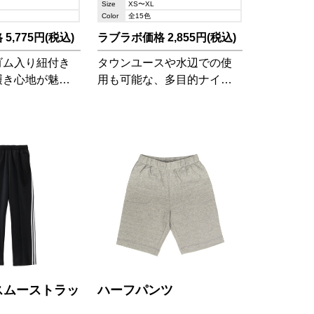
Size
XS〜XL
Color
全15色
5,775円(税込)
ラブラボ価格 2,855円(税込)
ゴム入り紐付き
タウンユースや水辺での使
履き心地が魅
用も可能な、多目的ナイロ
のヒップポケッ
ンショーツ。撥水加工が施
入れることも可
されたナイロン100%の生地
です。
ススムーストラッ
ハーフパンツ