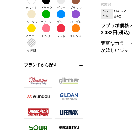
P2050
ホワイト
ブラック
グレー
ブラウン
Size
110〜4XL
Color
全8色
ベージュ
グリーン
ブルー
パープル
ラブラボ価格 3,
3,432円(税込)
イエロー
ピンク
レッド
オレンジ
豊富なカラー
が嬉しいジャ
その他
す。パイピン
グシャツ(P20
ブランドから探す
ップが可能!