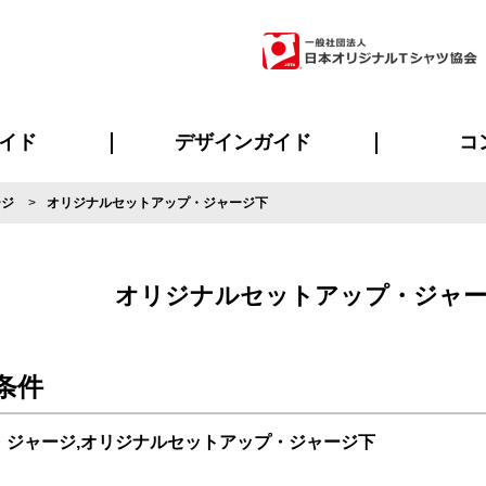
イド
デザインガイド
コ
ージ
オリジナルセットアップ・ジャージ下
ビスについて
のメリット
について
について
ページ
の方へ
ご質問
イド
方へ
デザインテンプレート集
デザインシミュレーター
書体一覧（フォント集）
デザイン入稿について
デザイン料について
プリント・加工一覧
デザインガイド
プリントサイズ
インクカラー
ニュー
お客様
シー
おす
読み
フォ
ラ
・ジャージ
バンダナ
ャツ
パーカー・スウェット
グッズ全般
ツナギ
スポー
のぼ
オリジナルセットアップ・ジャー
条件
・ジャージ,オリジナルセットアップ・ジャージ下