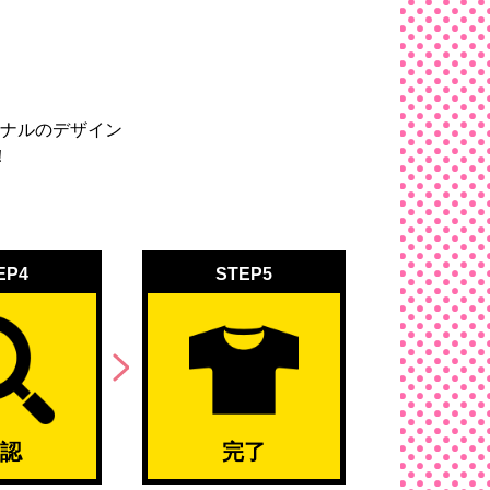
ナルのデザイン
！
EP4
STEP5
認
完了