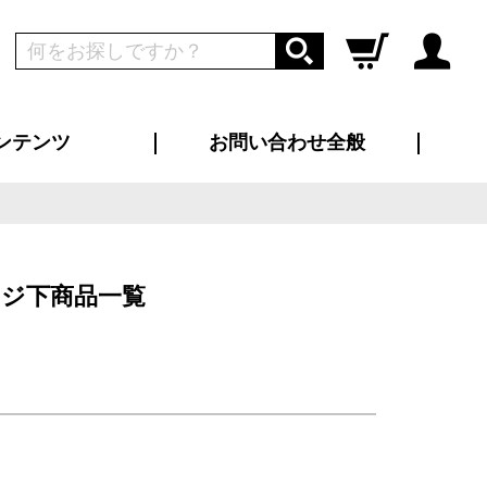
ンテンツ
お問い合わせ全般
ログイン
新規会員登録
ス（お知らせ）
インタビュー
ン別特集一覧
すめ特集一覧
物コンテンツ
トギャラリー
ンキング
法人事例
ラブログ
大口注文・法人向け
総合お問い合わせ
再注文・追加注文
サンプル貸し出し
カタログ請求
デザイン入稿
ツユニフォーム
り・横断幕
バッグ
カジュアルユニフォーム
靴・くつ下・サンダル
タオル
ジ下商品一覧