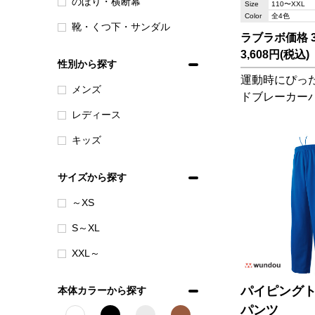
のぼり・横断幕
Size
110〜XXL
Color
全4色
靴・くつ下・サンダル
ラブラボ価格 3,
3,608円(税込)
性別から探す
運動時にぴっ
メンズ
ドブレーカー
性があるので雨
レディース
ォームアップ
キッズ
ーカージャケット
セットアップ
サイズから探す
～XS
S～XL
XXL～
パイピング
本体カラーから探す
パンツ