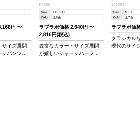
P2080
190201
Size
110〜4XL
Size
S〜XL
Color
全6色
Color
全7色
168円 〜
ラブラボ価格 2,640円 〜
ラブラボ価格 
2,816円(税込)
クラシカル
・サイズ展開
豊富なカラー・サイズ展開
現代のサイ
ージパンツで
が嬉しいジャージハーフパ
れたトラッ
グトレーニン
ンツです。パイピングトレ
00)とセットア
ーニングシャツ(P2000)とセ
ットアップが可能!