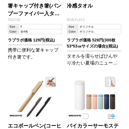
箸キャップ付き箸(バン
冷感タオル
ブーファイバー入タイ
TS1738
RUBTL013
プ)
Size
F
Size
オリジナル
Color
全4色
Color
オリジナル
ラブラボ価格 129円(税込)
ラブラボ価格 528円(300枚
53*53㎝サイズの場合)(税込)
携帯に便利な箸キャップ
タオルを濡らせばひんや
付き箸です。
り冷たい夏場のニューフ
ェイス・冷感タオル!特殊
な冷感糸を使用している
ため、水でタオルを濡ら
し、振ると気化熱により
冷たく感じる事が出来ま
す。
エコボールペン(コーヒ
バイカラーサーモステ