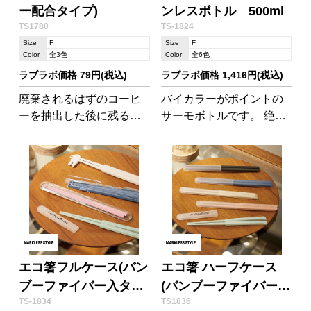
ー配合タイプ)
ンレスボトル 500ml
TS1780
TS-1824
Size
F
Size
F
Color
全3色
Color
全6色
ラブラボ価格 79円(税込)
ラブラボ価格 1,416円(税込)
廃棄されるはずのコーヒ
バイカラーがポイントの
ーを抽出した後に残る豆
サーモボトルです。 絶妙
かすを再利用して、成型
な色差のバイカラーが主
している環境に優しいボ
張しすぎず、名入れをし
ールペンです。
ても自然になじむ色合い
です。
エコ箸フルケース(バン
エコ箸 ハーフケース
ブーファイバー入タイ
(バンブーファイバー入
TS-1834
TS1836
プ)
タイプ)