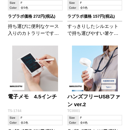
Size
F
Size
F
Color
全5色
Color
全5色
ラブラボ価格 272円(税込)
ラブラボ価格 157円(税込)
持ち運びに便利なケース
すっきりしたシルエット
入りのカトラリーです。
で持ち運びやすい箸ケー
ケースが透明でコンパク
スです。
トなため、カバンの中で
かさばることなくでさっ
と取り出せます。
電子メモ 4.5インチ
ハンズフリーUSBファ
ン ver.2
TS-1744
TC0001
Size
F
Size
F
Color
全2色
Color
全4色