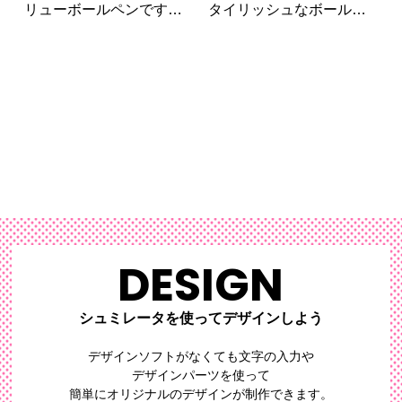
リューボールペンです。
タイリッシュなボールペ
素材にはOBPを使用し、
ンです。
放置していると海洋汚染
の原因となりうるプラス
チックごみを再利用して
いるため環境汚染軽減に
もつなげることができる
エコ製品です。
DESIGN
シュミレータを使ってデザインしよう
デザインソフトがなくても文字の入力や
デザインパーツを使って
簡単にオリジナルのデザイン
が制作できます。