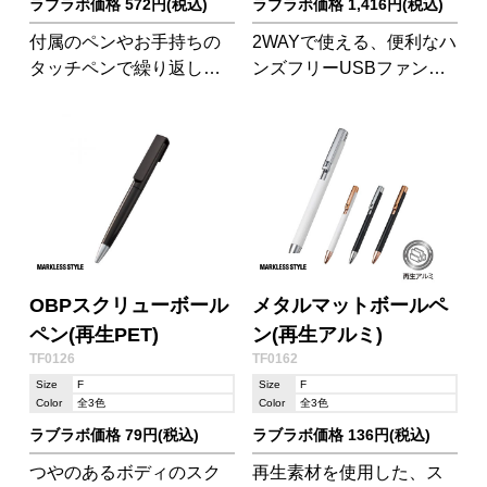
ラブラボ価格 572円(税込)
ラブラボ価格 1,416円(税込)
付属のペンやお手持ちの
2WAYで使える、便利なハ
タッチペンで繰り返し書
ンズフリーUSBファンで
き込むことができる、ご
す。 従来のファンより静
みを出さないエコな電子
音かつ風量UPを実現した
メモです。
仕様です。
OBPスクリューボール
メタルマットボールペ
ペン(再生PET)
ン(再生アルミ)
TF0126
TF0162
Size
F
Size
F
Color
全3色
Color
全3色
ラブラボ価格 79円(税込)
ラブラボ価格 136円(税込)
つやのあるボディのスク
再生素材を使用した、ス