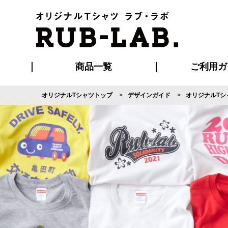
商品一覧
ご利用ガ
オリジナルTシャツトップ
デザインガイド
オリジナルTシ
発送・特急サー
マイページ会員
お支払い方法
版の保管期限
割引まとめ
はじめて
よくある
ご利用ガ
再注文の
ブルゾン・コート
Tシャツ
ハッピ
セットアップ
キャップ・
ポロシ