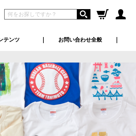
ンテンツ
お問い合わせ全般
ログイン
新規会員登録
ス（お知らせ）
インタビュー
ン別特集一覧
すめ特集一覧
物コンテンツ
トギャラリー
ンキング
法人事例
ラブログ
大口注文・法人向け
総合お問い合わせ
再注文・追加注文
サンプル貸し出し
カタログ請求
デザイン入稿
ツユニフォーム
り・横断幕
バッグ
カジュアルユニフォーム
靴・くつ下・サンダル
タオル