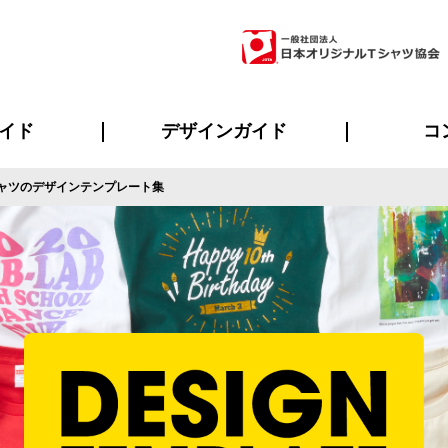
イド
デザインガイド
コ
ャツのデザインテンプレート集
ビスについて
のメリット
について
について
ページ
の方へ
ご質問
イド
方へ
デザインテンプレート集
デザインシミュレーター
書体一覧（フォント集）
デザイン入稿について
デザイン料について
プリント・加工一覧
デザインガイド
プリントサイズ
インクカラー
ニュー
お客様
シー
おす
読み
フォ
ラ
・ジャージ
バンダナ
ャツ
パーカー・スウェット
グッズ全般
ツナギ
スポー
のぼ