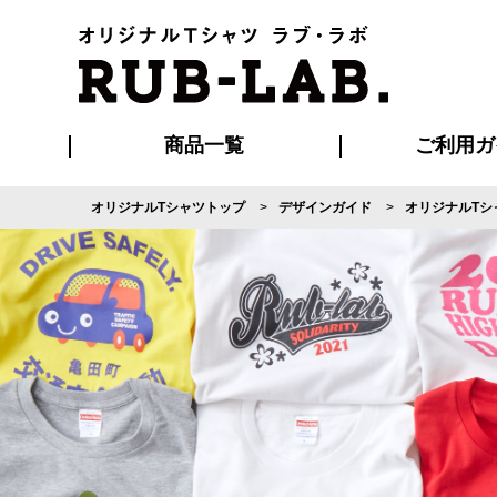
商品一覧
ご利用ガ
オリジナルTシャツトップ
デザインガイド
オリジナルTシ
発送・特急サー
マイページ会員
お支払い方法
版の保管期限
割引まとめ
はじめて
よくある
ご利用ガ
再注文の
ブルゾン・コート
Tシャツ
ハッピ
セットアップ
キャップ・
ポロシ