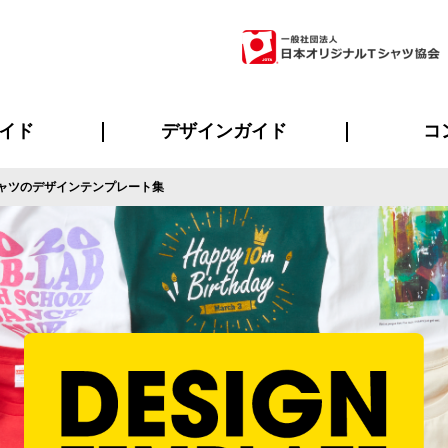
イド
デザインガイド
コ
ャツのデザインテンプレート集
ビスについて
のメリット
について
について
ページ
の方へ
ご質問
イド
方へ
デザインテンプレート集
デザインシミュレーター
書体一覧（フォント集）
デザイン入稿について
デザイン料について
プリント・加工一覧
デザインガイド
プリントサイズ
インクカラー
ニュー
お客様
シー
おす
読み
フォ
ラ
・ジャージ
バンダナ
ャツ
パーカー・スウェット
グッズ全般
ツナギ
スポー
のぼ