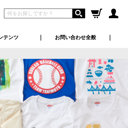
ンテンツ
お問い合わせ全般
ログイン
新規会員登録
ス（お知らせ）
インタビュー
ン別特集一覧
すめ特集一覧
物コンテンツ
トギャラリー
ンキング
法人事例
ラブログ
大口注文・法人向け
総合お問い合わせ
再注文・追加注文
サンプル貸し出し
カタログ請求
デザイン入稿
ツユニフォーム
り・横断幕
バッグ
カジュアルユニフォーム
靴・くつ下・サンダル
タオル