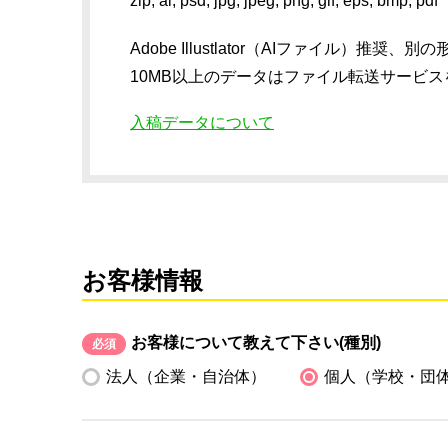
zip, ai, psd, jpg, jpeg, png, gif, eps, bmp, pdf
Adobe Illustlator（AIファイル
10MB以上のデータはファイル転送サービ
入稿データについて
お客様情報
お客様について教えて下さい(種別)
必須
法人（企業・自治体）
個人（学校・団