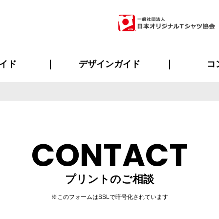
イド
デザインガイド
コ
ビスについて
のメリット
について
について
ページ
の方へ
ご質問
イド
方へ
デザインテンプレート集
デザインシミュレーター
書体一覧（フォント集）
デザイン入稿について
デザイン料について
プリント・加工一覧
デザインガイド
プリントサイズ
インクカラー
ニュー
お客様
シー
おす
読み
フォ
ラ
・ジャージ
バンダナ
ャツ
パーカー・スウェット
グッズ全般
ツナギ
スポー
のぼ
CONTACT
プリントのご相談
※このフォームはSSLで暗号化されています