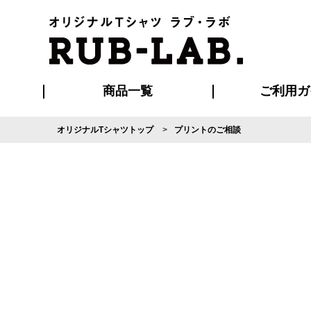
商品一覧
ご利用ガ
オリジナルTシャツトップ
プリントのご相談
発送・特急サー
マイページ会員
お支払い方法
版の保管期限
割引まとめ
はじめて
よくある
ご利用ガ
再注文の
ブルゾン・コート
Tシャツ
ハッピ
セットアップ
キャップ・
ポロシ