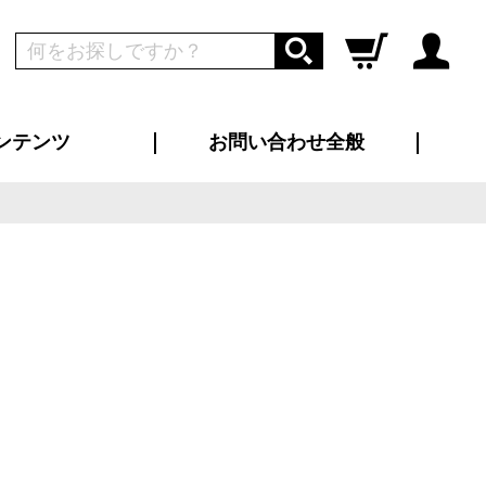
ンテンツ
お問い合わせ全般
ログイン
新規会員登録
ス（お知らせ）
インタビュー
ン別特集一覧
すめ特集一覧
物コンテンツ
トギャラリー
ンキング
法人事例
ラブログ
大口注文・法人向け
総合お問い合わせ
再注文・追加注文
サンプル貸し出し
カタログ請求
デザイン入稿
ツユニフォーム
り・横断幕
バッグ
カジュアルユニフォーム
靴・くつ下・サンダル
タオル