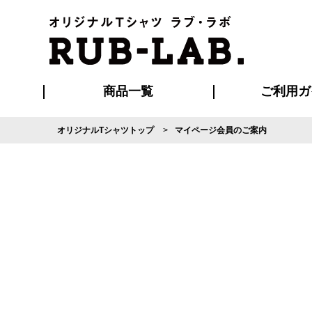
商品一覧
ご利用ガ
オリジナルTシャツトップ
マイページ会員のご案内
発送・特急サー
マイページ会員
お支払い方法
版の保管期限
割引まとめ
はじめて
よくある
ご利用ガ
再注文の
ブルゾン・コート
Tシャツ
ハッピ
セットアップ
キャップ・
ポロシ