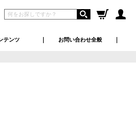
ンテンツ
お問い合わせ全般
ログイン
新規会員登録
ス（お知らせ）
インタビュー
ン別特集一覧
すめ特集一覧
物コンテンツ
トギャラリー
ンキング
法人事例
ラブログ
大口注文・法人向け
総合お問い合わせ
再注文・追加注文
サンプル貸し出し
カタログ請求
デザイン入稿
ツユニフォーム
り・横断幕
バッグ
カジュアルユニフォーム
靴・くつ下・サンダル
タオル