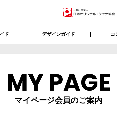
イド
デザインガイド
コ
ビスについて
のメリット
について
について
ページ
の方へ
ご質問
イド
方へ
デザインテンプレート集
デザインシミュレーター
書体一覧（フォント集）
デザイン入稿について
デザイン料について
プリント・加工一覧
デザインガイド
プリントサイズ
インクカラー
ニュー
お客様
シー
おす
読み
フォ
ラ
・ジャージ
バンダナ
ャツ
パーカー・スウェット
グッズ全般
ツナギ
スポー
のぼ
MY PAGE
マイページ会員のご案内