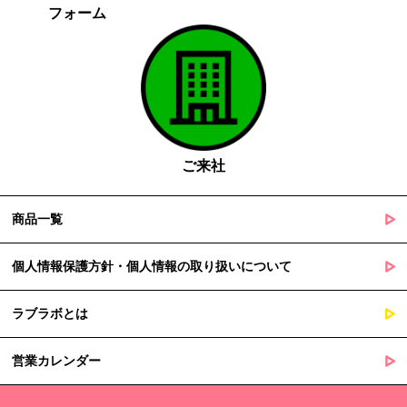
フォーム
がある場合であって、本人の同意を得る事が困難であるとき
国の機関若しくは地方公共団体又はその委託を受けた者が法令
の定める事務を遂行することに対して協力する必要がある場合
であって、本人の同意を得ることによって当該事務の遂行に支
障を及ぼすおそれがあるとき
５. 個人情報の取扱業務の委託
ご来社
当社は個人情報の取扱業務の全部または一部を外部に業務委託する
場合があります。
その際、弊社は、個人情報を適切に保護できる管理体制を敷き実行
商品一覧
していることを条件として委託先を厳選したうえで、機密保持契約
を委託先と締結し、お客様の個人情報を厳密に管理させます。
個人情報保護方針・個人情報の取り扱いについて
６. 個人情報（保有個人データを含む）の利用目的通知、開示・訂
ラブラボとは
正等、利用停止等の請求
当社は、ご本人様からの求めに応じ、当社が保有するご本人の個人
営業カレンダー
情報の利用目的の通知、開示、訂正・追加・削除、利用停止・消去
または第三者提供の停止等のご請求を受けた場合は速やかに対応い
たします。これらの請求は、次の窓口にて受け付けております。