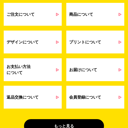
るアンケート等の収集・分析・統計のため
受発注業務、会員管理業務、お問い合わ
せ業務に関するお取引先様との業務連絡や
ご注文について
商品について
契約・請求等の一連の手続きのため
業務上のご連絡および弊社製品や弊社が
受発注業務
提供するサービス（サポート業務を含む）
会員管理業務
に伴う契約履行、料金徴収を行うため
お問い合わせ業務
弊社製品やサービスに関する情報、また
デザインについて
プリントについて
（開示対象個人情
は営業およびマーケティング活動（セミナ
報）
ーやイベント、キャンペーン、ニュースレ
ターなど）に関連する情報を、電子メー
ル、郵送、FAX または電話により、お客様
お支払い方法
にお知らせするため
お届けについて
について
問い合わせへの対応のため
法令により正当な理由で開示を求められ
た場合のご対応のため
販促業務
お客様の作品紹介を通した販促活動のた
返品交換について
会員登録について
（開示対象個人情
め
報）
受託業務
契約した小売店より委託された先への納
（間接取得）
品業務のため
もっと見る