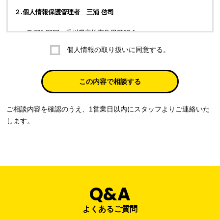
２.個人情報保護管理者 三浦 啓司
〒761-0323 香川県高松市亀田町90-1
個人情報の取り扱いに同意する。
株式会社ラブ・ラボ
電話：087-847-2000
この内容で相談する
電子メール：
info@rub-lab.com
ご相談内容を確認のうえ、1営業日以内にスタッフよりご連絡いた
３. 個人情報（保有個人データを含む）の利用目的
します。
お客様の個人情報は、各種お問い合わせ対応のため、弊社において
正当な事業遂行の範囲内で利用いたします。
なお，当社の個人情報（保有個人データを含む）の利用目的は以下
のようになります。
Q&A
事業内容
個人情報の利用目的
当社通信販売における受発注業務のため
よくあるご質問
事業活動における満足度、要望等に関す