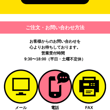
４. 個人情報を第三者に提供することが予定される場合の事項
第三者に提供する目的：パーソナライズ広告配信および効果測定・
最適化のため。
提供する個人情報の項目：Cookie 等の識別子、広告 ID、閲覧・行
ご注文・お問い合わせ方法
動履歴、IP、ブラウザ・端末情報、（同意時）メールアドレス等の
ハッシュ値。
提供の手段又は方法：当社ウェブサイトのタグ・SDK・API 等に
お客様からのお問い合わせを
よる安全な電送、又は管理コンソールからの連携。
提供先：広告配信事業者（例：Google LLC等）。
心よりお待ちしております。
個人情報の取り扱いに関する契約：提供先と個人情報取扱い契約
営業受付時間
（目的外利用禁止、再提供制限、安全管理措置等）を締結していま
9:30〜18:00（平日・土曜不定休）
す。
お客様の個人情報は、以下掲げる場合以外に、事前にご本人の同意
無く第三者に提供することはありません。
法令に基づく場合
人の生命、身体又は財産の保護にために必要がある場合であっ
て、本人の同意を得る事が困難であるとき
メール
電話
FAX
公衆衛生の向上又は児童の健全な育成の推進のために特に必要