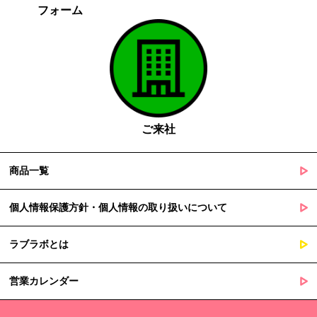
フォーム
がある場合であって、本人の同意を得る事が困難であるとき
国の機関若しくは地方公共団体又はその委託を受けた者が法令
の定める事務を遂行することに対して協力する必要がある場合
であって、本人の同意を得ることによって当該事務の遂行に支
障を及ぼすおそれがあるとき
５. 個人情報の取扱業務の委託
ご来社
当社は個人情報の取扱業務の全部または一部を外部に業務委託する
場合があります。
その際、弊社は、個人情報を適切に保護できる管理体制を敷き実行
商品一覧
していることを条件として委託先を厳選したうえで、機密保持契約
を委託先と締結し、お客様の個人情報を厳密に管理させます。
個人情報保護方針・個人情報の取り扱いについて
６. 個人情報（保有個人データを含む）の利用目的通知、開示・訂
ラブラボとは
正等、利用停止等の請求
当社は、ご本人様からの求めに応じ、当社が保有するご本人の個人
営業カレンダー
情報の利用目的の通知、開示、訂正・追加・削除、利用停止・消去
または第三者提供の停止等のご請求を受けた場合は速やかに対応い
たします。これらの請求は、次の窓口にて受け付けております。