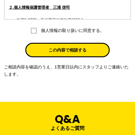
２.個人情報保護管理者 三浦 啓司
〒761-0323 香川県高松市亀田町90-1
個人情報の取り扱いに同意する。
株式会社ラブ・ラボ
電話：087-847-2000
この内容で相談する
電子メール：
info@rub-lab.com
ご相談内容を確認のうえ、1営業日以内にスタッフよりご連絡いた
３. 個人情報（保有個人データを含む）の利用目的
します。
お客様の個人情報は、各種お問い合わせ対応のため、弊社において
正当な事業遂行の範囲内で利用いたします。
なお，当社の個人情報（保有個人データを含む）の利用目的は以下
のようになります。
Q&A
事業内容
個人情報の利用目的
当社通信販売における受発注業務のため
よくあるご質問
事業活動における満足度、要望等に関す