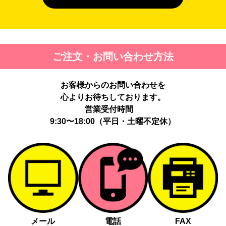
４. 個人情報を第三者に提供することが予定される場合の事項
第三者に提供する目的：パーソナライズ広告配信および効果測定・
最適化のため。
提供する個人情報の項目：Cookie 等の識別子、広告 ID、閲覧・行
ご注文・お問い合わせ方法
動履歴、IP、ブラウザ・端末情報、（同意時）メールアドレス等の
ハッシュ値。
提供の手段又は方法：当社ウェブサイトのタグ・SDK・API 等に
お客様からのお問い合わせを
よる安全な電送、又は管理コンソールからの連携。
提供先：広告配信事業者（例：Google LLC等）。
心よりお待ちしております。
個人情報の取り扱いに関する契約：提供先と個人情報取扱い契約
営業受付時間
（目的外利用禁止、再提供制限、安全管理措置等）を締結していま
9:30〜18:00（平日・土曜不定休）
す。
お客様の個人情報は、以下掲げる場合以外に、事前にご本人の同意
無く第三者に提供することはありません。
法令に基づく場合
人の生命、身体又は財産の保護にために必要がある場合であっ
て、本人の同意を得る事が困難であるとき
メール
電話
FAX
公衆衛生の向上又は児童の健全な育成の推進のために特に必要