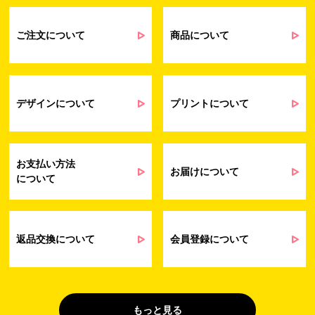
るアンケート等の収集・分析・統計のため
受発注業務、会員管理業務、お問い合わ
せ業務に関するお取引先様との業務連絡や
ご注文について
商品について
契約・請求等の一連の手続きのため
業務上のご連絡および弊社製品や弊社が
受発注業務
提供するサービス（サポート業務を含む）
会員管理業務
に伴う契約履行、料金徴収を行うため
お問い合わせ業務
弊社製品やサービスに関する情報、また
デザインについて
プリントについて
（開示対象個人情
は営業およびマーケティング活動（セミナ
報）
ーやイベント、キャンペーン、ニュースレ
ターなど）に関連する情報を、電子メー
ル、郵送、FAX または電話により、お客様
お支払い方法
にお知らせするため
お届けについて
について
問い合わせへの対応のため
法令により正当な理由で開示を求められ
た場合のご対応のため
販促業務
お客様の作品紹介を通した販促活動のた
返品交換について
会員登録について
（開示対象個人情
め
報）
受託業務
契約した小売店より委託された先への納
（間接取得）
品業務のため
もっと見る