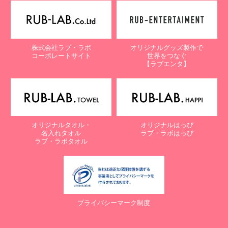
【個人情報保護に関するお問合せ先】
〒761-0323 香川県高松市亀田町90-1
株式会社ラブ・ラボ
株式会社ラブ・ラボ
オリジナルグッズ製作で
電話：087-847-2000
コーポレートサイト
世界をつなぐ
電子メール：
info@rub-lab.com
【ラブエンタ】
【認定個人情報保護団体の名称及び、苦情の解決の申出先】
※個人情報の取り扱いに関する苦情のみを受付けています
一般財団法人日本情報経済社会推進協会
認定個人情報保護団体事務局
〒106-0032 東京都港区六本木一丁目9番9号 六本木ファースト
オリジナルタオル・
オリジナルはっぴ
ビル内
名入れタオル
ラブ・ラボはっぴ
電話：03-5860-7565 / 0120-700-779
ラブ・ラボタオル
７. 個人情報の提供の任意性と提供されない場合に起こりうる影響
について
お客様がご自身の個人情報を弊社に提供されるか否かは、お客様の
ご判断によりますが、もしご提供されない場合には、適切なサービ
プライバシーマーク制度
スが提供できない場合がありますので予めご了承ください。