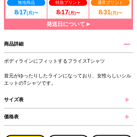
無地商品
特急プリント
通常プリント
8
17
8
17
8
31
/
(月)〜
/
(月)〜
/
(月)〜
発送日について
商品詳細
ボディラインにフィットするフライスTシャツ
首元がゆったりしたラインになっており、女性らしいシル
エットのTシャツです。
サイズ表
価格表