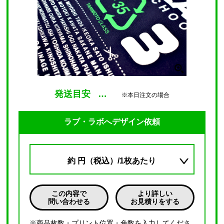
発送目安
…
※本日注文の場合
ラブ・ラボへデザイン依頼
約
円（税込）/1枚あたり
この内容で
より詳しい
問い合わせる
お見積りをする
※商品枚数・プリント位置・色数を入力してくださ