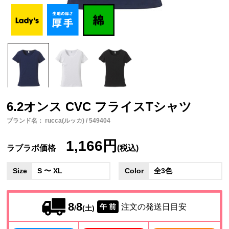
6.2オンス CVC フライスTシャツ
ブランド名： rucca(ルッカ) / 549404
1,166円
ラブラボ価格
(税込)
Size
S 〜 XL
Color
全3色
8
8
注文の発送日目安
午 前
/
(土)