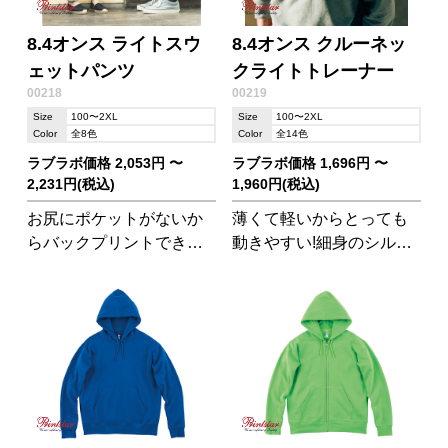
8.4オンス ライトスウ
8.4オンス クルーネッ
ェットパンツ
クライトトレーナー
00218
00219
Size
100〜2XL
Size
100〜2XL
Color
全8色
Color
全14色
ラブラボ価格 2,053円 〜
ラブラボ価格 1,696円 〜
2,231円(税込)
1,960円(税込)
お尻にポケットがないか
薄くて軽いからとっても
らバックプリントできま
動きやすい!細身のシルエ
す。両脇ポケットつき。
ットで幅広いシーンで活
ワイドすぎないほど良い
躍。
シルエット!