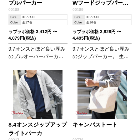
プルパーカー
Wフードジップパーカ
00188
00189
ー
Size
XS〜4XL
Size
XS〜4XL
Color
全17色
Color
全16色
ラブラボ価格 3,412円 〜
ラブラボ価格 3,828円 〜
4,079円(税込)
4,495円(税込)
9.7オンスとほど良い厚み
9.7オンスとほど良い厚み
のプルオーバーパーカ
のジップパーカー。 生地
ー。生地感やシルエット
感やシルエットなど、パ
など、パーカーの王道ス
ーカーの王道スタイルを
タイルを行く定番品で
行く定番品です。
す。
8.4オンスジップアップ
キャンバストート
ライトパーカ