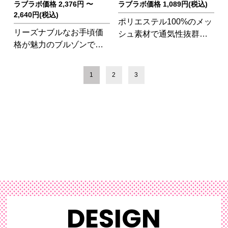
ラブラボ価格 2,376円 〜
ラブラボ価格 1,089円(税込)
2,640円(税込)
ポリエステル100%のメッ
リーズナブルなお手頃価
シュ素材で通気性抜群の
格が魅力のブルゾンで
ビブスです!体育祭やクラ
す。豊富なカラー・サイ
スマッチ等、スポーツイ
ズ展開で、イベントなど
ベントの必需品です。
1
2
3
でのご使用にオススメの
アイテム!
DESIGN