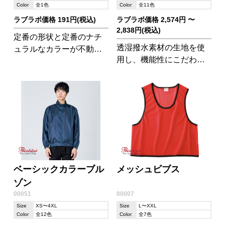
Color
全1色
Color
全11色
ラブラボ価格 191円(税込)
ラブラボ価格 2,574円 〜
2,838円(税込)
定番の形状と定番のナチ
透湿撥水素材の生地を使
ュラルなカラーが不動の
用し、機能性にこだわっ
人気!A4ファイルを数冊入
たスポーツタイプジャケ
れてもゆったりの大きさ
ットです。袖口と裾にス
で、マチ付きなので使い
トレッチテープパイピン
勝手の良いトートです。
グテープを施し、動きや
すいラグラン仕様。
ベーシックカラーブル
メッシュビブス
ゾン
00051
00007
Size
XS〜4XL
Size
L〜XXL
Color
全12色
Color
全7色