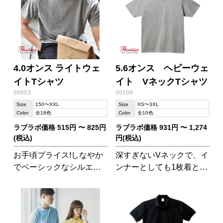
OK。
4.0オンス ライトウェ
5.6オンス ヘビーウェ
イトTシャツ
イト VネックTシャツ
00083
00108
Size
150〜XXL
Size
XS〜3XL
Color
全18色
Color
全10色
ラブラボ価格 515円 〜 825円
ラブラボ価格 931円 〜 1,274
(税込)
円(税込)
お手頃プライス!しなやか
深すぎないVネックで、イ
でベーシックなシルエッ
ンナーとしても1枚着とし
ト
ても使いやすいTシャツ!
厚すぎず薄すぎない生地
感も魅力です。