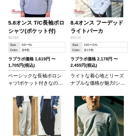
5.8オンス T/C長袖ポロ
8.4オンス フーデッド
シャツ(ポケット付)
ライトパーカ
00169
00216
Size
SS〜5L
Size
100〜2XL
Color
全8色
Color
全15色
ラブラボ価格 1,619円 〜
ラブラボ価格 2,178円 〜
1,705円(税込)
2,455円(税込)
ベーシックな長袖ポロシ
ライトな着心地とリーズ
ャツ!ポケット付きなので
ナブルな価格が魅力!シン
ユニフォームとしても便
プルな無地ボディはボト
利です。
ムスを選ばない万能アイ
テム。