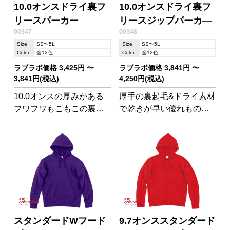
10.0オンスドライ裏フ
10.0オンスドライ裏フ
リースパーカー
リースジップパーカ―
00347
00348
Size
SS〜5L
Size
SS〜5L
Color
全12色
Color
全12色
ラブラボ価格 3,425円 〜
ラブラボ価格 3,841円 〜
3,841円(税込)
4,250円(税込)
10.0オンスの厚みがある
厚手の裏起毛&ドライ素材
フワフワもこもこの裏起
で乾きが早い優れものジ
毛生地ながら、ポリエス
ップパーカー
テル混紡で吸汗速乾性を
兼ね備えたカラフルなパ
ーカーです!
スタンダードWフード
9.7オンススタンダード