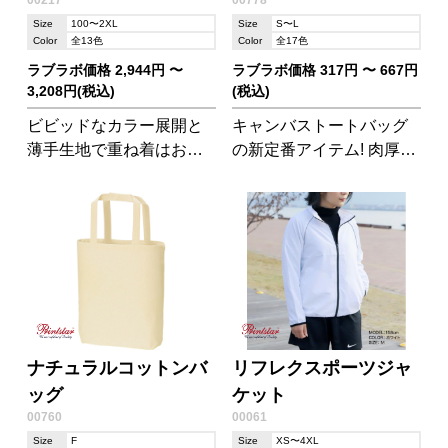
00217
00778
Size
100〜2XL
Size
S〜L
Color
全13色
Color
全17色
ラブラボ価格 2,944円 〜
ラブラボ価格 317円 〜 667円
3,208円(税込)
(税込)
ビビッドなカラー展開と
キャンバストートバッグ
薄手生地で重ね着はお任
の新定番アイテム! 肉厚な
せ!ファッショナブルに着
生地に豊富なカラーとサ
こなせる2重フード。
イズ展開が魅力です。 ※
新色の136サファリ/037ア
ーミーグリーン/223スモ
ークブラック は2024年5
月より入荷予定です。
ナチュラルコットンバ
リフレクスポーツジャ
ッグ
ケット
00760
00061
Size
F
Size
XS〜4XL