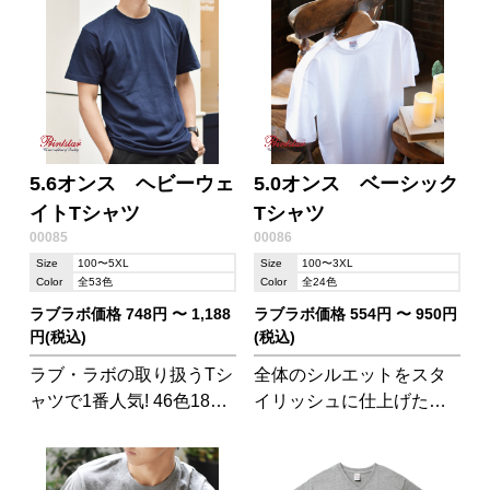
5.6オンス ヘビーウェ
5.0オンス ベーシック
イトTシャツ
Tシャツ
00085
00086
Size
100〜5XL
Size
100〜3XL
Color
全53色
Color
全24色
ラブラボ価格 748円 〜 1,188
ラブラボ価格 554円 〜 950円
円(税込)
(税込)
ラブ・ラボの取り扱うTシ
全体のシルエットをスタ
ャツで1番人気! 46色18サ
イリッシュに仕上げた、
イズもの展開!程よい厚さ
程よい肉厚のスタンダー
の生地は丈夫です。キッ
ドなTシャツです。
ズ、レディース、メンズ