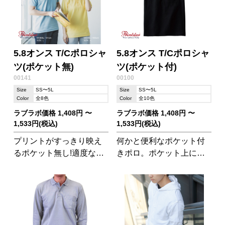
5.8オンス T/Cポロシャ
5.8オンス T/Cポロシャ
ツ(ポケット無)
ツ(ポケット付)
00141
00100
Size
SS〜5L
Size
SS〜5L
Color
全8色
Color
全10色
ラブラボ価格 1,408円 〜
ラブラボ価格 1,408円 〜
1,533円(税込)
1,533円(税込)
プリントがすっきり映え
何かと便利なポケット付
るポケット無し!適度な厚
きポロ。ポケット上に刺
みが型崩れしにくいので
繍やプリントをするのも
ヘビーユースされる方に
ワンポイントになってお
おすすめ!シンプルイズベ
すすめです。着る人を選
スト。
ばない、王道ポロシャツ
です。