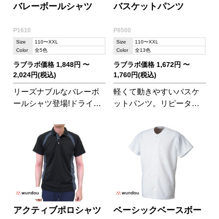
バレーボールシャツ
バスケットパンツ
P1610
P8500
Size
110〜XXL
Size
110〜XXL
Color
全5色
Color
全13色
ラブラボ価格 1,848円 〜
ラブラボ価格 1,672円 〜
2,024円(税込)
1,760円(税込)
リーズナブルなバレーボ
軽くて動きやすいバスケ
ールシャツ登場!ドライ素
ットパンツ。リピーター
材で吸汗速乾はもちろ
さんが多いのも納得で
ん、軽くて動きやすさも
す。バスケットシャツ
バツグン!P1680のパンツ
(P1810)とセットアップで
とセットアップ可能で
きます。 ※素材は上下で
す。
異なります。
アクティブポロシャツ
ベーシックベースボー