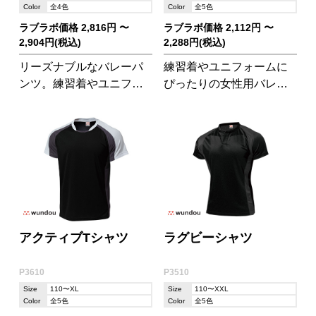
Color
全4色
Color
全5色
ラブラボ価格 2,816円 〜
ラブラボ価格 2,112円 〜
2,904円(税込)
2,288円(税込)
リーズナブルなバレーパ
練習着やユニフォームに
ンツ。練習着やユニフォ
ぴったりの女性用バレー
ームとして!バレーボール
ボールパンツ。P1620の
シャツ(P1610)とセットア
バレーボールシャツとセ
ップ可能です。
ットアップできます。
アクティブTシャツ
ラグビーシャツ
P3610
P3510
Size
110〜XL
Size
110〜XXL
Color
全5色
Color
全5色