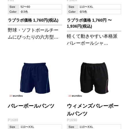
P81
P1620
Size
52〜60
Size
110〜XXL
Color
全3色
Color
全5色
ラブラボ価格 1,760円(税込)
ラブラボ価格 1,760円 〜
1,936円(税込)
野球・ソフトボールチー
軽くて動きやすい本格派
ムにぴったりの六方型の
バレーボールシャ
ベースボールキャップで
ツ!P1690のバレーボール
す。しっかりした作りに
パンツとセットアップ可
なっています。
能です。
バレーボールパンツ
ウィメンズバレーボー
ルパンツ
P1680
P1690
Size
110〜XXL
Size
110〜XXL