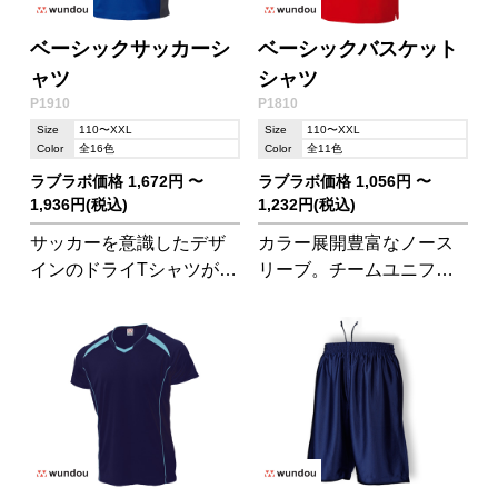
ベーシックサッカーシ
ベーシックバスケット
ャツ
シャツ
P1910
P1810
Size
110〜XXL
Size
110〜XXL
Color
全16色
Color
全11色
ラブラボ価格 1,672円 〜
ラブラボ価格 1,056円 〜
1,936円(税込)
1,232円(税込)
サッカーを意識したデザ
カラー展開豊富なノース
インのドライTシャツが登
リーブ。チームユニフォ
場!キッズから社会人まで
ームにもおすすめです。
幅広く対応できます。
バスケットパンツ(P8500)
とセットアップ可能で
す。 ※素材は上下で異な
ります。