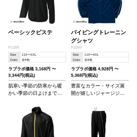
ベーシックピステ
パイピングトレーニン
グシャツ
P1280
P2000
Size
110〜XXL
Size
110〜4XL
Color
全6色
Color
全8色
ラブラボ価格 3,168円 〜
ラブラボ価格 4,928円 〜
3,344円(税込)
5,368円(税込)
肌寒い季節の防寒から暖
豊富なカラー・サイズ展
かい季節の日よけまで、
開が嬉しいジャージジャ
オールシーズン重宝する
ケットです。パイピング
アイテムです。チームで
トレーニングパンツ
揃えれば団結力アップ間
(P2050)やパイピングハー
違いなし!
フパンツ(P2080)とセット
アップが可能!