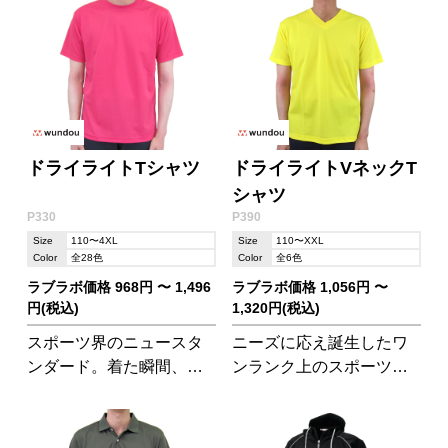
ドライライトTシャツ
ドライライトVネックT
シャツ
P330
P390
Size
110〜4XL
Size
110〜XXL
Color
全28色
Color
全6色
ラブラボ価格 968円 〜 1,496
ラブラボ価格 1,056円 〜
円(税込)
1,320円(税込)
スポーツ界のニュースタ
ニーズに応え誕生したワ
ンダード。着た瞬間、心
ンランク上のスポーツス
揺さぶる衝撃の軽さ
タイル