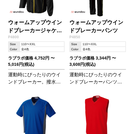
ウォームアップウイン
ウォームアップウイン
ドブレーカージャケッ
ドブレーカーパンツ
P4800
P4850
ト
Size
110〜XXL
Size
110〜XXL
Color
全4色
Color
全4色
ラブラボ価格 4,752円 〜
ラブラボ価格 3,344円 〜
5,016円(税込)
3,608円(税込)
運動時にぴったりのウイ
運動時にぴったりのウイ
ンドブレーカー。撥水性
ンドブレーカーパンツ。
があるので雨天時にも!ウ
撥水性があるので雨天時
ォームアップウインドブ
にも!ウォームアップウイ
レーカーパンツ(P4850)と
ンドブレーカージャケッ
セットアップにできま
ト(P4800)とセットアップ
す。
にできます。