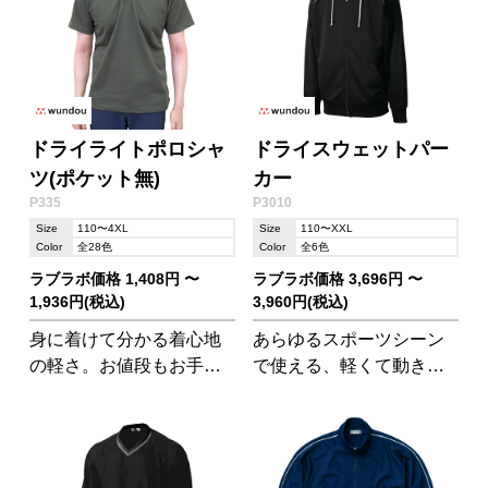
ドライライトポロシャ
ドライスウェットパー
ツ(ポケット無)
カー
P335
P3010
Size
110〜4XL
Size
110〜XXL
Color
全28色
Color
全6色
ラブラボ価格 1,408円 〜
ラブラボ価格 3,696円 〜
1,936円(税込)
3,960円(税込)
身に着けて分かる着心地
あらゆるスポーツシーン
の軽さ。お値段もお手頃
で使える、軽くて動きや
価格が嬉しいドライポロ
すいドライ素材のパーカ
シャツです。
ーです。伸縮性があり、
乾きやすい素材が実用的!