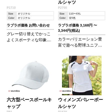
ルシャツ
P1710
P2700
Size
オリジナル
Size
110〜XXL
Color
オリジナル
Color
全5色
ラブラボ価格 お問い合わせ
ラブラボ価格 3,168円 〜
3,344円(税込)
グレー切り替えでかっこ
カラーバリエーション豊
よくスポーティな印象に!
富で遊べる野球ユニフォ
テニス以外にもオススメ
ーム。防汚加工で通常の
です。P1780のテニスパ
汚れはご家庭で落とせま
ンツとセットアップでご
す。
使用頂けます。
六方型ベースボールキ
ウィメンズバレーボー
ャップ
ルシャツ