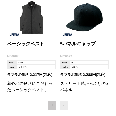
ベーシックベスト
5パネルキャップ
MJ0087
MC6622
Size
M〜XL
Size
F
Color
全10色
Color
全2色
ラブラボ価格 2,217円(税込)
ラブラボ価格 2,288円(税込)
着心地の良さにこだわっ
ストリート感たっぷりの5
たベーシックベスト。
パネル
1
2