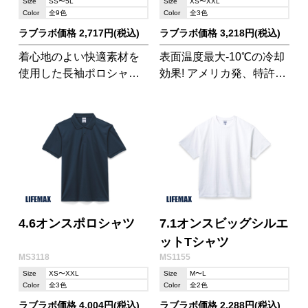
Size
SS〜5L
Size
XS〜XXL
Color
全9色
Color
全3色
ラブラボ価格 2,717円(税込)
ラブラボ価格 3,218円(税込)
着心地のよい快適素材を
表面温度最大‐10℃の冷却
使用した長袖ポロシャ
効果! アメリカ発、特許取
ツ。使いやすいポケット
得のクリーニング素材
付き。身幅はコンパクト
「クールコア」 ※エクア
め。
ドルのサッカーチームの
選手24人にクールコア生
地ユニフォーム着用チー
ムVSレギュラー生地ユニ
フォーム着用チームで試
合を行ってもらい40分後
にユニフォームの表面温
4.6オンスポロシャツ
7.1オンスビッグシルエ
度を計測。その結果、ユ
ットTシャツ
ニフォームの表面温度に‐
MS3118
MS1155
10℃の温度差が認められ
Size
XS〜XXL
Size
M〜L
Color
全3色
Color
全2色
た
ラブラボ価格 4,004円(税込)
ラブラボ価格 2,288円(税込)