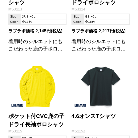
シャツ
ドライポロシャツ
MS3113
MS3114
Size
JR.S〜5L
Size
GS〜5L
Color
全13色
Color
全16色
ラブラボ価格 2,145円(税込)
ラブラボ価格 2,217円(税込)
着用時のシルエットにも
着用時のシルエットにも
こだわった鹿の子ポロシ
こだわった鹿の子ポロシ
ャツ。絶妙な混紡で着心
ャツ。使いやすいポケッ
地のよさも満点!
ト位置。
ポケット付CVC鹿の子
4.6オンスTシャツ
ドライ長袖ポロシャツ
MS3115
MS1152