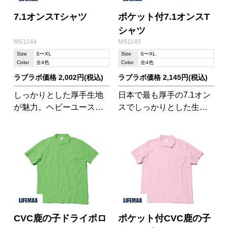
7.1オンスTシャツ
ポケット付7.1オンスT
シャツ
MS1144
MS1145
Size
S〜XL
Size
S〜XL
Color
全4色
Color
全4色
ラブラボ価格 2,002円(税込)
ラブラボ価格 2,145円(税込)
しっかりとした厚手生地
日本で最も厚手の7.1オン
が魅力。ヘビーユースも
スでしっかりとした生地
安心!
が魅力。ポケット付きで
おしゃれ!
CVC鹿の子ドライポロ
ポケット付CVC鹿の子