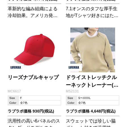
革新的な編み組織による
7.1オンスのタフな厚手生
冷却効果。アメリカ発、
地がTシャツ好きにはたま
特許取得のクーリング素
らない!襟リブもダブルス
材「クールコア」がLIFE
テッチで耐久性◎な1枚で
MAXに登場。
す。
リーズナブルキャップ
ドライストレッチクル
ーネックトレーナー(ポ
MC6617
MS2131
リジン加工)
Size
F
Size
S〜XXXL
Color
全7色
Color
全7色
ラブラボ価格 930円(税込)
ラブラボ価格 4,648円(税込)
汎用性の高い6パネルのス
スウェットでは珍しい脇