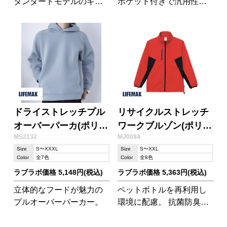
タンダードモデルのキャ
ポケット付きで汎用性の
ップ
高いクルーネックトレー
ナー。
ドライストレッチプル
リサイクルストレッチ
オーバーパーカ(ポリジ
ワークブルゾン(ポリジ
MS2132
MJ0084
ン加工)
ン加工)
Size
S〜XXXL
Size
S〜XXL
Color
全7色
Color
全8色
ラブラボ価格 5,148円(税込)
ラブラボ価格 5,363円(税込)
立体的なフードが魅力の
ペットボトルを再利用し
プルオーバーパーカー。
環境に配慮。 抗菌防臭加
工を施したワークブルゾ
ンです。