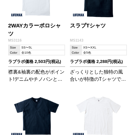
2WAYカラーポロシャ
スラブTシャツ
ツ
MS3116
MS1143
Size
SS〜5L
Size
XS〜XXL
Color
全10色
Color
全5色
ラブラボ価格 2,503円(税込)
ラブラボ価格 2,288円(税込)
襟裏&袖裏の配色がポイン
ざっくりとした独特の風
ト!デニムやチノパンとの
合いが特徴のTシャツで
相性も抜群なので、スポ
す。
ーツイベントやオフィス
カジュアルに最適。