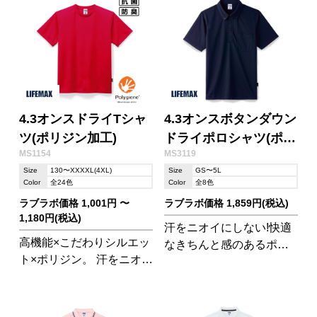
4.3オンスドライTシャ
4.3オンスボタンダウン
ツ(ポリジン加工)
ドライポロシャツ(ポリ
MS1154
MS3119
ジン加工)
Size
130〜XXXXL(4XL)
Size
GS〜5L
Color
全24色
Color
全8色
ラブラボ価格 1,001円 〜
ラブラボ価格 1,859円(税込)
1,180円(税込)
汗をニオイにしない!快適
高機能×こだわりシルエッ
なきちんと感のあるポロ
ト×ポリジン。 汗をニオイ
シャツデビュー。
にしない!新Tシャツでオ
シャレにさわやかに。