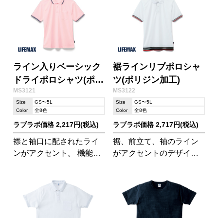
ライン入りベーシック
裾ラインリブポロシャ
ドライポロシャツ(ポリ
ツ(ポリジン加工)
MS3121
MS3122
ジン加工)
Size
GS〜5L
Size
GS〜5L
Color
全8色
Color
全8色
ラブラボ価格 2,217円(税込)
ラブラボ価格 2,717円(税込)
襟と袖口に配されたライ
裾、前立て、袖のライン
ンがアクセント。 機能性
がアクセントのデザイン
素材の「ポリジンドライ
ポロシャツ 機能性素材の
ポロ」シリーズ
「ポリジンドライポロ」
シリーズ