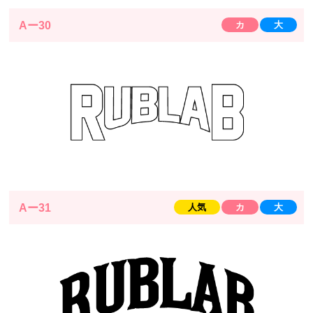
Aー30
カ
大
Aー31
人気
カ
大