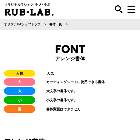
オリジナルTシャツトップ
書体一覧
FONT
アレンジ書体
人気
人気
・・・
カ
カッティングシートに使用できる書体
・・・
大
大文字の書体です。
・・・
小
小文字の書体です。
・・・
書
書体変更はできません
・・・