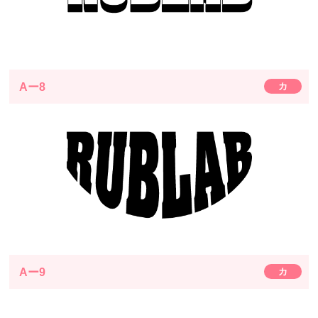
Aー8
カ
Aー9
カ