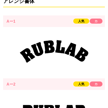
アレンジ書体
Aー1
人気
カ
Aー2
人気
カ