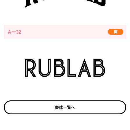
Aー32
書
書体一覧へ