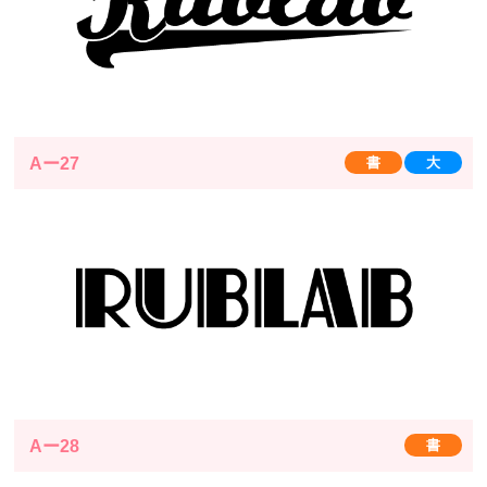
Aー27
書
大
Aー28
書