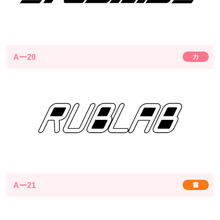
Aー20
カ
Aー21
書