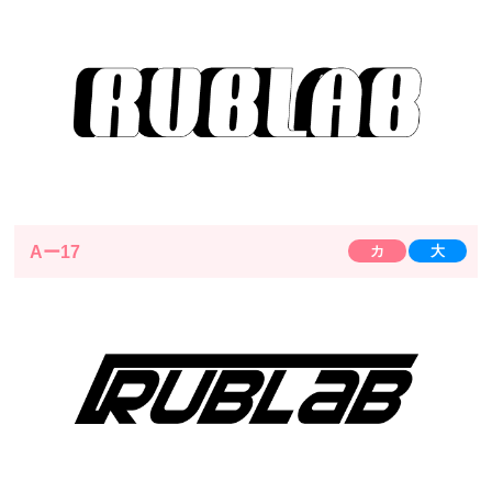
Aー17
カ
大