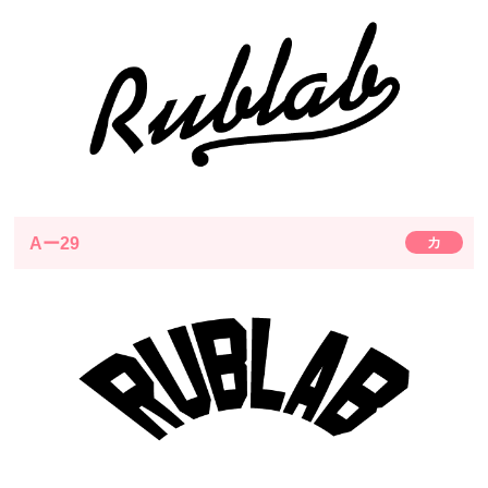
Aー29
カ