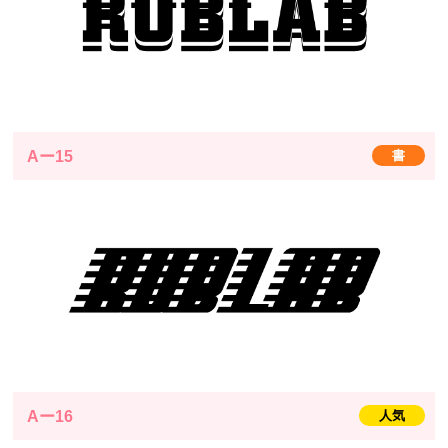
Aー15
書
Aー16
人気