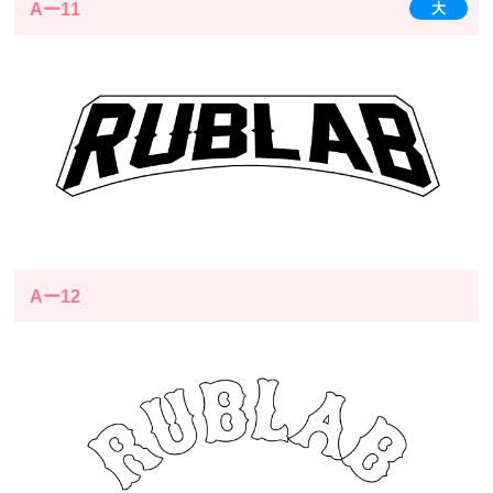
Aー11
大
Aー12