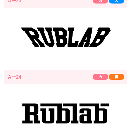
Aー23
カ
大
Aー24
カ
書