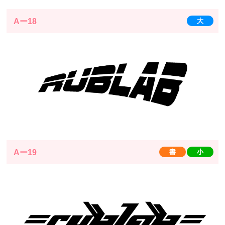
Aー18
大
Aー19
書
小