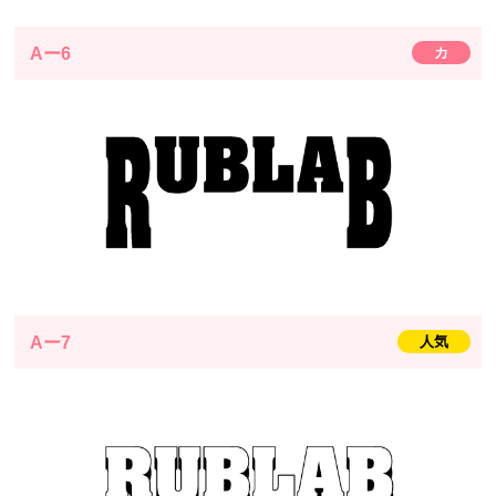
Aー6
カ
Aー7
人気