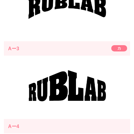
Aー3
カ
Aー4