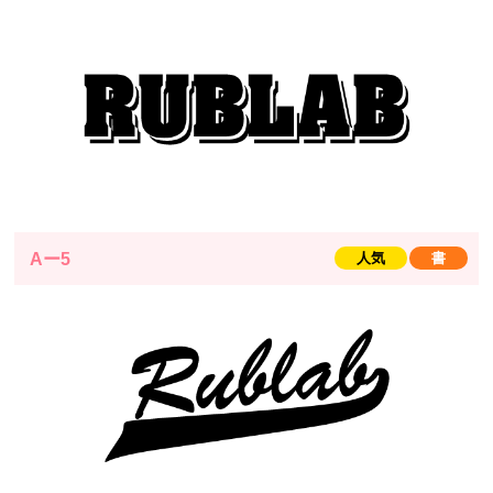
Aー5
人気
書