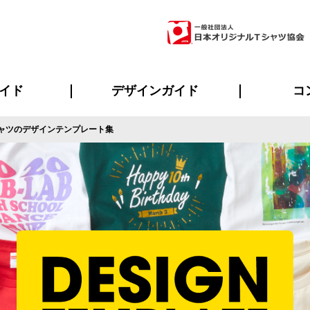
イド
デザインガイド
コ
ャツのデザインテンプレート集
ビスについて
のメリット
について
について
ページ
の方へ
ご質問
イド
方へ
デザインテンプレート集
デザインシミュレーター
書体一覧（フォント集）
デザイン入稿について
デザイン料について
プリント・加工一覧
デザインガイド
プリントサイズ
インクカラー
ニュー
お客様
シー
おす
読み
フォ
ラ
・ジャージ
バンダナ
ャツ
パーカー・スウェット
グッズ全般
ツナギ
スポー
のぼ