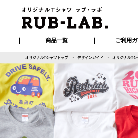
商品一覧
ご利用ガ
オリジナルTシャツトップ
デザインガイド
オリジナルTシ
発送・特急サー
マイページ会員
お支払い方法
版の保管期限
割引まとめ
はじめて
よくある
ご利用ガ
再注文の
ブルゾン・コート
Tシャツ
ハッピ
セットアップ
キャップ・
ポロシ