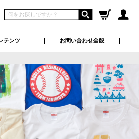
ンテンツ
お問い合わせ全般
ログイン
新規会員登録
ス（お知らせ）
インタビュー
ン別特集一覧
すめ特集一覧
物コンテンツ
トギャラリー
ンキング
法人事例
ラブログ
大口注文・法人向け
総合お問い合わせ
再注文・追加注文
サンプル貸し出し
カタログ請求
デザイン入稿
ツユニフォーム
り・横断幕
バッグ
カジュアルユニフォーム
靴・くつ下・サンダル
タオル