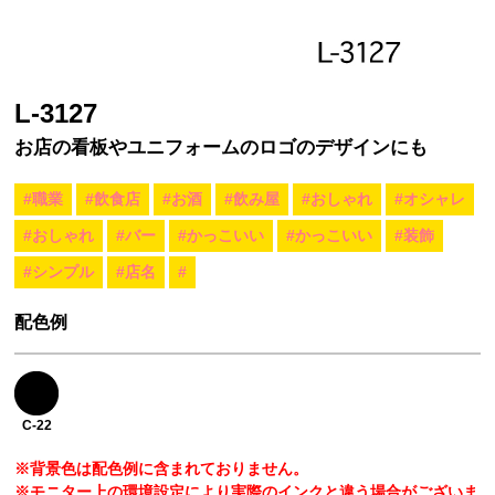
L-3127
お店の看板やユニフォームのロゴのデザインにも
#職業
#飲食店
#お酒
#飲み屋
#おしゃれ
#オシャレ
#おしゃれ
#バー
#かっこいい
#かっこいい
#装飾
#シンプル
#店名
#
配色例
C-22
※背景色は配色例に含まれておりません。
※モニター上の環境設定により実際のインクと違う場合がございま