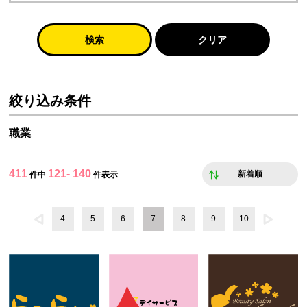
検索
クリア
絞り込み条件
職業
411
121- 140
新着順
件中
件表示
4
5
6
7
8
9
10