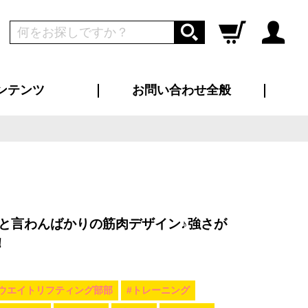
ンテンツ
お問い合わせ全般
ログイン
新規会員登録
ス（お知らせ）
インタビュー
ン別特集一覧
すめ特集一覧
物コンテンツ
トギャラリー
ンキング
法人事例
ラブログ
大口注文・法人向け
総合お問い合わせ
再注文・追加注文
サンプル貸し出し
カタログ請求
デザイン入稿
ツユニフォーム
り・横断幕
バッグ
カジュアルユニフォーム
靴・くつ下・サンダル
タオル
と言わんばかりの筋肉デザイン♪強さが
！
#ウエイトリフティング部部
#トレーニング