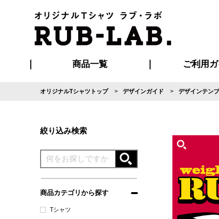
商品一覧
ご利用ガ
オリジナルTシャツトップ
デザインガイド
デザインテン
発送・特急サー
マイページ会員
お支払い方法
版の保管期限
割引まとめ
はじめて
よくある
ご利用ガ
再注文の
ブルゾン・コート
Tシャツ
ハッピ
セットアップ
キャップ・
ポロシ
絞り込み検索
商品カテゴリから探す
Tシャツ