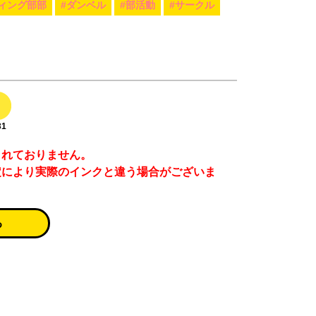
ィング部部
#ダンベル
#部活動
#サークル
31
まれておりません。
定により実際のインクと違う場合がございま
る