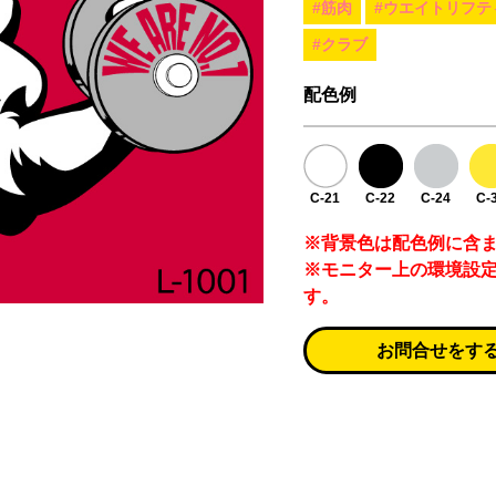
#筋肉
#ウエイトリフテ
#クラブ
配色例
C-21
C-22
C-24
C-
※背景色は配色例に含
※モニター上の環境設
す。
お問合せをす