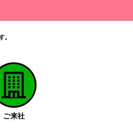
す。
）
ご来社