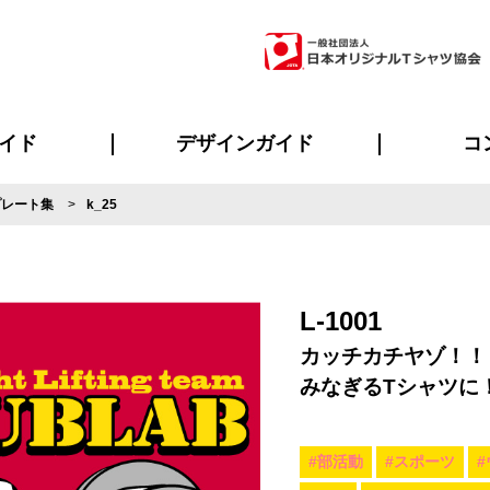
イド
デザインガイド
コ
プレート集
k_25
ビスについて
のメリット
について
について
ページ
の方へ
ご質問
イド
方へ
デザインテンプレート集
デザインシミュレーター
書体一覧（フォント集）
デザイン入稿について
デザイン料について
プリント・加工一覧
デザインガイド
プリントサイズ
インクカラー
ニュー
お客様
シー
おす
読み
フォ
ラ
・ジャージ
バンダナ
ャツ
パーカー・スウェット
グッズ全般
ツナギ
スポー
のぼ
L-1001
カッチカチヤゾ！！
みなぎるTシャツに
#部活動
#スポーツ