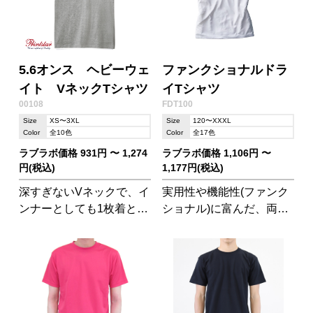
5.6オンス ヘビーウェ
ファンクショナルドラ
イト VネックTシャツ
イTシャツ
00108
FDT100
Size
XS〜3XL
Size
120〜XXXL
Color
全10色
Color
全17色
ラブラボ価格 931円 〜 1,274
ラブラボ価格 1,106円 〜
円(税込)
1,177円(税込)
深すぎないVネックで、イ
実用性や機能性(ファンク
ンナーとしても1枚着とし
ショナル)に富んだ、両面
ても使いやすいTシャツ!
フラットTシャツ
厚すぎず薄すぎない生地
感も魅力です。