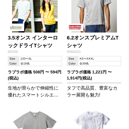
3.5オンス インターロ
6.2オンスプレミアムT
ックドライTシャツ
シャツ
00350
0594201
Size
120〜3L
Size
XS〜XXXL
Color
全18色
Color
全39色
ラブラボ価格 508円 〜 594円
ラブラボ価格 1,221円 〜
(税込)
1,914円(税込)
生地が滑らかで伸縮性に
タフで高品質、豊富なカ
優れたスマートシルエッ
ラー展開も魅力!
トのドライTシャツ