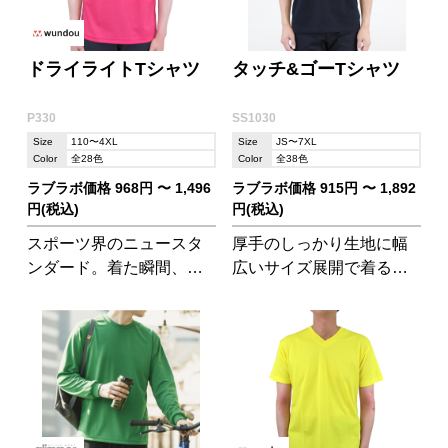
ドライライトTシャツ
タッチ&ゴーTシャツ
P330
SS1030
Size
110〜4XL
Size
JS〜7XL
Color
全28色
Color
全38色
ラブラボ価格 968円 〜 1,496
ラブラボ価格 915円 〜 1,892
円(税込)
円(税込)
スポーツ界のニュースタ
厚手のしっかり生地に幅
ンダード。着た瞬間、心
広いサイズ展開で着る人
揺さぶる衝撃の軽さ
を選びません!