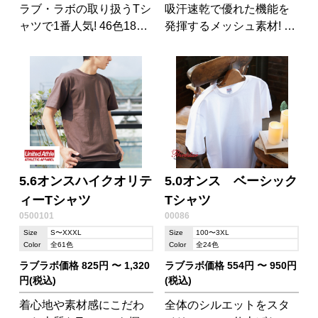
ラブ・ラボの取り扱うTシ
吸汗速乾で優れた機能を
ャツで1番人気! 46色18サ
発揮するメッシュ素材! ド
イズもの展開!程よい厚さ
ライTシャツのパイオニ
の生地は丈夫です。キッ
ア。人気No.1のTシャツ!
ズ、レディース、メンズ
OK。
5.6オンスハイクオリテ
5.0オンス ベーシック
ィーTシャツ
Tシャツ
0500101
00086
Size
S〜XXXL
Size
100〜3XL
Color
全61色
Color
全24色
ラブラボ価格 825円 〜 1,320
ラブラボ価格 554円 〜 950円
円(税込)
(税込)
着心地や素材感にこだわ
全体のシルエットをスタ