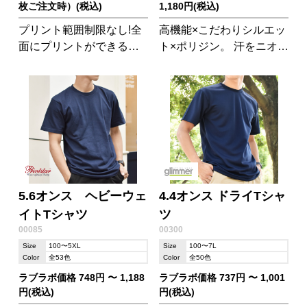
枚ご注文時）(税込)
1,180円(税込)
プリント範囲制限なし!全
高機能×こだわりシルエッ
面にプリントができる夢
ト×ポリジン。 汗をニオイ
の完全別注Tシャツです。
にしない!新Tシャツでオ
通気性抜群、軽くて動き
シャレにさわやかに。
やすく、スポーツやイベ
ントにぴったりです!
5.6オンス ヘビーウェ
4.4オンス ドライTシャ
イトTシャツ
ツ
00085
00300
Size
100〜5XL
Size
100〜7L
Color
全53色
Color
全50色
ラブラボ価格 748円 〜 1,188
ラブラボ価格 737円 〜 1,001
円(税込)
円(税込)