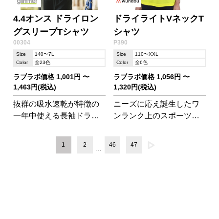
4.4オンス ドライロン
ドライライトVネックT
グスリーブTシャツ
シャツ
00304
P390
Size
140〜7L
Size
110〜XXL
Color
全23色
Color
全6色
ラブラボ価格 1,001円 〜
ラブラボ価格 1,056円 〜
1,463円(税込)
1,320円(税込)
抜群の吸水速乾が特徴の
ニーズに応え誕生したワ
一年中使える長袖ドライT
ンランク上のスポーツス
シャツ。耐久性にも強
タイル
く、何度洗濯しても型く
1
2
46
47
…
ずれや色落ちの心配があ
りません。