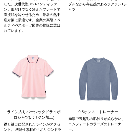
した、次世代型USBハンディファ
プルながら存在感のあるラグランTシ
ン。風だけでなく冷えたプレートで
ャツ
直接肌を冷やせるため、酷暑の熱中
症対策に最適です。企業の高級ノベ
ルティやスポーツ団体の物販に選ば
れています。
ライン入りベーシックドライポ
9.5オンス トレーナー
ロシャツ(ポリジン加工)
肉厚で裏起毛の肌触りが柔らかい、
コムフォートカラーズのトレーナ
襟と袖口に配されたラインがアクセ
ー。
ント。 機能性素材の「ポリジンドラ