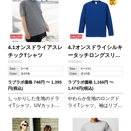
ットTシャツ!
4.1オンスドライアスレ
4.7オンスドライシルキ
チックTシャツ
ータッチロングスリー
0590001
0508901
ブTシャツ(ローブリー
Size
S〜W
Size
S〜XXL
ド
Color
全45色
Color
全10色
ラブラボ価格 748円 〜 1,395
ラブラボ価格 1,166円 〜
円(税込)
1,474円(税込)
しっかりした生地のドラ
やわらか生地のロングド
イTシャツ。UVカット機
ライTシャツ。袖はリブ仕
能付きです。
様になっています。