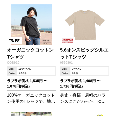
オーガニックコットン
5.6オンスビッグシルエ
Tシャツ
ットTシャツ
OGB910
0550801
Size
110〜XXL
Size
S〜XXL
Color
全10色
Color
全6色
ラブラボ価格 1,535円 〜
ラブラボ価格 1,408円 〜
1,678円(税込)
1,716円(税込)
100%オーガニックコット
身丈・身幅・肩幅のバラ
ン使用のTシャツで、地球
ンスにこだわった、ゆっ
に人にちょっと良いこと
たりした印象と抜け感が
はじめませんか。
ポイントのビッグシルエ