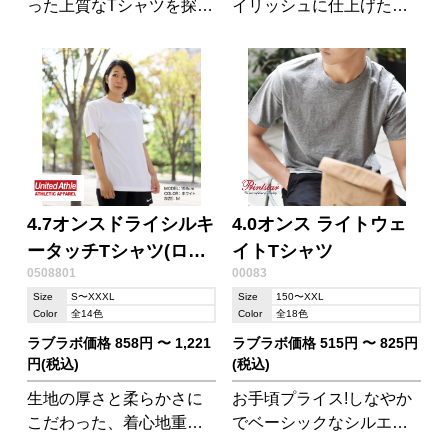
った上質なTシャツを探し
イリッシュに仕上げた、
ている人のための一枚
程よい肉厚のスタンダー
ドなTシャツです。
4.7オンスドライシルキ
4.0オンス ライトウェ
ータッチTシャツ(ロー
イトTシャツ
0508801
00083
ブリード)
Size
S〜XXXL
Size
150〜XXL
Color
全14色
Color
全18色
ラブラボ価格 858円 〜 1,221
ラブラボ価格 515円 〜 825円
円(税込)
(税込)
生地の厚さと柔らかさに
お手頃プライス!しなやか
こだわった、着心地重視
でベーシックなシルエッ
のドライTシャツです。
ト