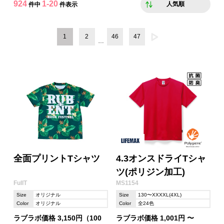
924
1-20
人気順
件中
件表示
1
2
46
47
…
全面プリントTシャツ
4.3オンスドライTシャ
ツ(ポリジン加工)
FullT
MS1154
Size
オリジナル
Size
130〜XXXXL(4XL)
Color
オリジナル
Color
全24色
ラブラボ価格 3,150円（100
ラブラボ価格 1,001円 〜