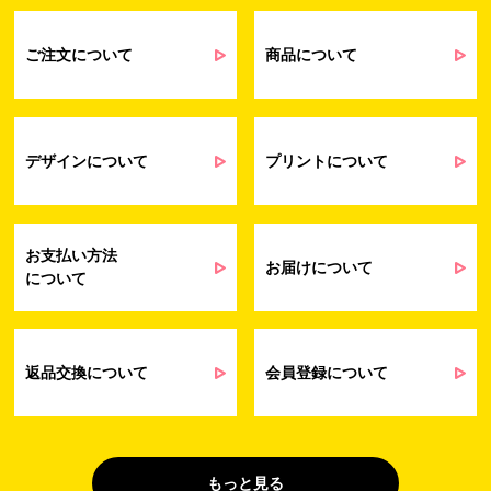
るアンケート等の収集・分析・統計のため
受発注業務、会員管理業務、お問い合わ
せ業務に関するお取引先様との業務連絡や
ご注文について
商品について
契約・請求等の一連の手続きのため
業務上のご連絡および弊社製品や弊社が
受発注業務
提供するサービス（サポート業務を含む）
会員管理業務
に伴う契約履行、料金徴収を行うため
お問い合わせ業務
弊社製品やサービスに関する情報、また
デザインについて
プリントについて
（開示対象個人情
は営業およびマーケティング活動（セミナ
報）
ーやイベント、キャンペーン、ニュースレ
ターなど）に関連する情報を、電子メー
ル、郵送、FAX または電話により、お客様
お支払い方法
にお知らせするため
お届けについて
について
問い合わせへの対応のため
法令により正当な理由で開示を求められ
た場合のご対応のため
販促業務
お客様の作品紹介を通した販促活動のた
返品交換について
会員登録について
（開示対象個人情
め
報）
受託業務
契約した小売店より委託された先への納
（間接取得）
品業務のため
もっと見る