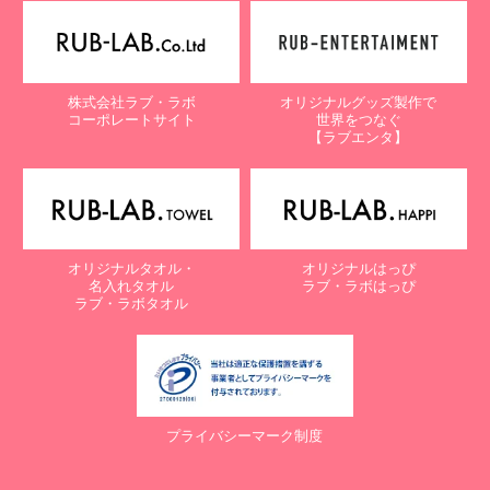
【個人情報保護に関するお問合せ先】
〒761-0323 香川県高松市亀田町90-1
株式会社ラブ・ラボ
株式会社ラブ・ラボ
オリジナルグッズ製作で
電話：087-847-2000
コーポレートサイト
世界をつなぐ
電子メール：
info@rub-lab.com
【ラブエンタ】
【認定個人情報保護団体の名称及び、苦情の解決の申出先】
※個人情報の取り扱いに関する苦情のみを受付けています
一般財団法人日本情報経済社会推進協会
認定個人情報保護団体事務局
〒106-0032 東京都港区六本木一丁目9番9号 六本木ファースト
オリジナルタオル・
オリジナルはっぴ
ビル内
名入れタオル
ラブ・ラボはっぴ
電話：03-5860-7565 / 0120-700-779
ラブ・ラボタオル
７. 個人情報の提供の任意性と提供されない場合に起こりうる影響
について
お客様がご自身の個人情報を弊社に提供されるか否かは、お客様の
ご判断によりますが、もしご提供されない場合には、適切なサービ
プライバシーマーク制度
スが提供できない場合がありますので予めご了承ください。