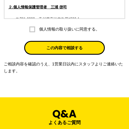
２.個人情報保護管理者 三浦 啓司
〒761-0323 香川県高松市亀田町90-1
個人情報の取り扱いに同意する。
株式会社ラブ・ラボ
電話：087-847-2000
この内容で相談する
電子メール：
info@rub-lab.com
ご相談内容を確認のうえ、1営業日以内にスタッフよりご連絡いた
３. 個人情報（保有個人データを含む）の利用目的
します。
お客様の個人情報は、各種お問い合わせ対応のため、弊社において
正当な事業遂行の範囲内で利用いたします。
なお，当社の個人情報（保有個人データを含む）の利用目的は以下
のようになります。
Q&A
事業内容
個人情報の利用目的
当社通信販売における受発注業務のため
よくあるご質問
事業活動における満足度、要望等に関す