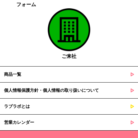
フォーム
がある場合であって、本人の同意を得る事が困難であるとき
国の機関若しくは地方公共団体又はその委託を受けた者が法令
の定める事務を遂行することに対して協力する必要がある場合
であって、本人の同意を得ることによって当該事務の遂行に支
障を及ぼすおそれがあるとき
５. 個人情報の取扱業務の委託
ご来社
当社は個人情報の取扱業務の全部または一部を外部に業務委託する
場合があります。
その際、弊社は、個人情報を適切に保護できる管理体制を敷き実行
商品一覧
していることを条件として委託先を厳選したうえで、機密保持契約
を委託先と締結し、お客様の個人情報を厳密に管理させます。
個人情報保護方針・個人情報の取り扱いについて
６. 個人情報（保有個人データを含む）の利用目的通知、開示・訂
ラブラボとは
正等、利用停止等の請求
当社は、ご本人様からの求めに応じ、当社が保有するご本人の個人
営業カレンダー
情報の利用目的の通知、開示、訂正・追加・削除、利用停止・消去
または第三者提供の停止等のご請求を受けた場合は速やかに対応い
たします。これらの請求は、次の窓口にて受け付けております。