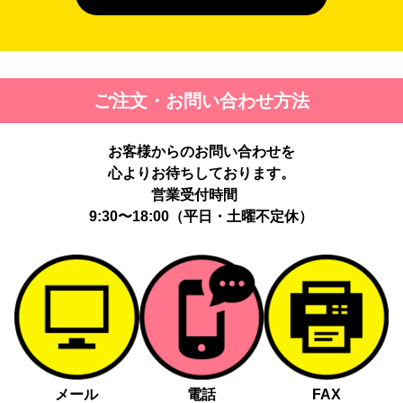
４. 個人情報を第三者に提供することが予定される場合の事項
第三者に提供する目的：パーソナライズ広告配信および効果測定・
最適化のため。
提供する個人情報の項目：Cookie 等の識別子、広告 ID、閲覧・行
ご注文・お問い合わせ方法
動履歴、IP、ブラウザ・端末情報、（同意時）メールアドレス等の
ハッシュ値。
提供の手段又は方法：当社ウェブサイトのタグ・SDK・API 等に
お客様からのお問い合わせを
よる安全な電送、又は管理コンソールからの連携。
提供先：広告配信事業者（例：Google LLC等）。
心よりお待ちしております。
個人情報の取り扱いに関する契約：提供先と個人情報取扱い契約
営業受付時間
（目的外利用禁止、再提供制限、安全管理措置等）を締結していま
9:30〜18:00（平日・土曜不定休）
す。
お客様の個人情報は、以下掲げる場合以外に、事前にご本人の同意
無く第三者に提供することはありません。
法令に基づく場合
人の生命、身体又は財産の保護にために必要がある場合であっ
て、本人の同意を得る事が困難であるとき
メール
電話
FAX
公衆衛生の向上又は児童の健全な育成の推進のために特に必要