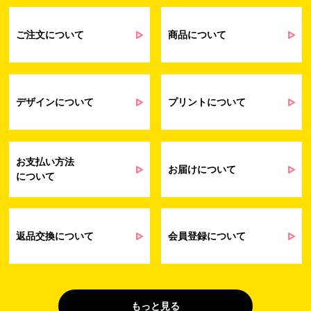
るアンケート等の収集・分析・統計のため
受発注業務、会員管理業務、お問い合わ
せ業務に関するお取引先様との業務連絡や
ご注文について
商品について
契約・請求等の一連の手続きのため
業務上のご連絡および弊社製品や弊社が
受発注業務
提供するサービス（サポート業務を含む）
会員管理業務
に伴う契約履行、料金徴収を行うため
お問い合わせ業務
弊社製品やサービスに関する情報、また
デザインについて
プリントについて
（開示対象個人情
は営業およびマーケティング活動（セミナ
報）
ーやイベント、キャンペーン、ニュースレ
ターなど）に関連する情報を、電子メー
ル、郵送、FAX または電話により、お客様
お支払い方法
にお知らせするため
お届けについて
について
問い合わせへの対応のため
法令により正当な理由で開示を求められ
た場合のご対応のため
販促業務
お客様の作品紹介を通した販促活動のた
返品交換について
会員登録について
（開示対象個人情
め
報）
受託業務
契約した小売店より委託された先への納
（間接取得）
品業務のため
もっと見る