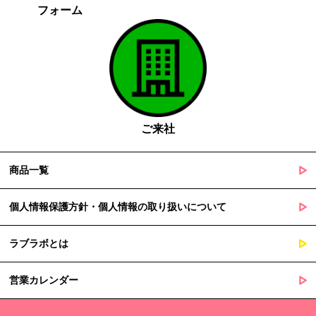
フォーム
がある場合であって、本人の同意を得る事が困難であるとき
国の機関若しくは地方公共団体又はその委託を受けた者が法令
の定める事務を遂行することに対して協力する必要がある場合
であって、本人の同意を得ることによって当該事務の遂行に支
障を及ぼすおそれがあるとき
５. 個人情報の取扱業務の委託
ご来社
当社は個人情報の取扱業務の全部または一部を外部に業務委託する
場合があります。
その際、弊社は、個人情報を適切に保護できる管理体制を敷き実行
商品一覧
していることを条件として委託先を厳選したうえで、機密保持契約
を委託先と締結し、お客様の個人情報を厳密に管理させます。
個人情報保護方針・個人情報の取り扱いについて
６. 個人情報（保有個人データを含む）の利用目的通知、開示・訂
ラブラボとは
正等、利用停止等の請求
当社は、ご本人様からの求めに応じ、当社が保有するご本人の個人
営業カレンダー
情報の利用目的の通知、開示、訂正・追加・削除、利用停止・消去
または第三者提供の停止等のご請求を受けた場合は速やかに対応い
たします。これらの請求は、次の窓口にて受け付けております。