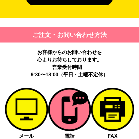
４. 個人情報を第三者に提供することが予定される場合の事項
第三者に提供する目的：パーソナライズ広告配信および効果測定・
最適化のため。
提供する個人情報の項目：Cookie 等の識別子、広告 ID、閲覧・行
ご注文・お問い合わせ方法
動履歴、IP、ブラウザ・端末情報、（同意時）メールアドレス等の
ハッシュ値。
提供の手段又は方法：当社ウェブサイトのタグ・SDK・API 等に
お客様からのお問い合わせを
よる安全な電送、又は管理コンソールからの連携。
提供先：広告配信事業者（例：Google LLC等）。
心よりお待ちしております。
個人情報の取り扱いに関する契約：提供先と個人情報取扱い契約
営業受付時間
（目的外利用禁止、再提供制限、安全管理措置等）を締結していま
9:30〜18:00（平日・土曜不定休）
す。
お客様の個人情報は、以下掲げる場合以外に、事前にご本人の同意
無く第三者に提供することはありません。
法令に基づく場合
人の生命、身体又は財産の保護にために必要がある場合であっ
て、本人の同意を得る事が困難であるとき
メール
電話
FAX
公衆衛生の向上又は児童の健全な育成の推進のために特に必要