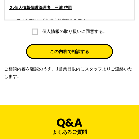
２.個人情報保護管理者 三浦 啓司
〒761-0323 香川県高松市亀田町90-1
個人情報の取り扱いに同意する。
株式会社ラブ・ラボ
電話：087-847-2000
この内容で相談する
電子メール：
info@rub-lab.com
ご相談内容を確認のうえ、1営業日以内にスタッフよりご連絡いた
３. 個人情報（保有個人データを含む）の利用目的
します。
お客様の個人情報は、各種お問い合わせ対応のため、弊社において
正当な事業遂行の範囲内で利用いたします。
なお，当社の個人情報（保有個人データを含む）の利用目的は以下
のようになります。
Q&A
事業内容
個人情報の利用目的
当社通信販売における受発注業務のため
よくあるご質問
事業活動における満足度、要望等に関す