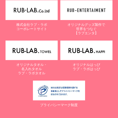
【個人情報保護に関するお問合せ先】
〒761-0323 香川県高松市亀田町90-1
株式会社ラブ・ラボ
株式会社ラブ・ラボ
オリジナルグッズ製作で
電話：087-847-2000
コーポレートサイト
世界をつなぐ
電子メール：
info@rub-lab.com
【ラブエンタ】
【認定個人情報保護団体の名称及び、苦情の解決の申出先】
※個人情報の取り扱いに関する苦情のみを受付けています
一般財団法人日本情報経済社会推進協会
認定個人情報保護団体事務局
〒106-0032 東京都港区六本木一丁目9番9号 六本木ファースト
オリジナルタオル・
オリジナルはっぴ
ビル内
名入れタオル
ラブ・ラボはっぴ
電話：03-5860-7565 / 0120-700-779
ラブ・ラボタオル
７. 個人情報の提供の任意性と提供されない場合に起こりうる影響
について
お客様がご自身の個人情報を弊社に提供されるか否かは、お客様の
ご判断によりますが、もしご提供されない場合には、適切なサービ
プライバシーマーク制度
スが提供できない場合がありますので予めご了承ください。