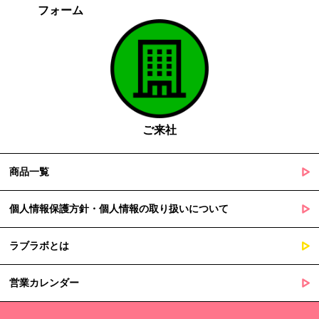
フォーム
がある場合であって、本人の同意を得る事が困難であるとき
国の機関若しくは地方公共団体又はその委託を受けた者が法令
の定める事務を遂行することに対して協力する必要がある場合
であって、本人の同意を得ることによって当該事務の遂行に支
障を及ぼすおそれがあるとき
５. 個人情報の取扱業務の委託
ご来社
当社は個人情報の取扱業務の全部または一部を外部に業務委託する
場合があります。
その際、弊社は、個人情報を適切に保護できる管理体制を敷き実行
商品一覧
していることを条件として委託先を厳選したうえで、機密保持契約
を委託先と締結し、お客様の個人情報を厳密に管理させます。
個人情報保護方針・個人情報の取り扱いについて
６. 個人情報（保有個人データを含む）の利用目的通知、開示・訂
ラブラボとは
正等、利用停止等の請求
当社は、ご本人様からの求めに応じ、当社が保有するご本人の個人
営業カレンダー
情報の利用目的の通知、開示、訂正・追加・削除、利用停止・消去
または第三者提供の停止等のご請求を受けた場合は速やかに対応い
たします。これらの請求は、次の窓口にて受け付けております。