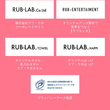
【個人情報保護に関するお問合せ先】
〒761-0323 香川県高松市亀田町90-1
株式会社ラブ・ラボ
株式会社ラブ・ラボ
オリジナルグッズ製作で
電話：087-847-2000
コーポレートサイト
世界をつなぐ
電子メール：
info@rub-lab.com
【ラブエンタ】
【認定個人情報保護団体の名称及び、苦情の解決の申出先】
※個人情報の取り扱いに関する苦情のみを受付けています
一般財団法人日本情報経済社会推進協会
認定個人情報保護団体事務局
〒106-0032 東京都港区六本木一丁目9番9号 六本木ファースト
オリジナルタオル・
オリジナルはっぴ
ビル内
名入れタオル
ラブ・ラボはっぴ
電話：03-5860-7565 / 0120-700-779
ラブ・ラボタオル
７. 個人情報の提供の任意性と提供されない場合に起こりうる影響
について
お客様がご自身の個人情報を弊社に提供されるか否かは、お客様の
ご判断によりますが、もしご提供されない場合には、適切なサービ
プライバシーマーク制度
スが提供できない場合がありますので予めご了承ください。