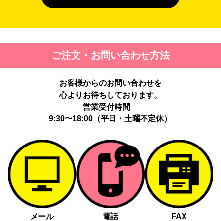
４. 個人情報を第三者に提供することが予定される場合の事項
第三者に提供する目的：パーソナライズ広告配信および効果測定・
最適化のため。
提供する個人情報の項目：Cookie 等の識別子、広告 ID、閲覧・行
ご注文・お問い合わせ方法
動履歴、IP、ブラウザ・端末情報、（同意時）メールアドレス等の
ハッシュ値。
提供の手段又は方法：当社ウェブサイトのタグ・SDK・API 等に
お客様からのお問い合わせを
よる安全な電送、又は管理コンソールからの連携。
提供先：広告配信事業者（例：Google LLC等）。
心よりお待ちしております。
個人情報の取り扱いに関する契約：提供先と個人情報取扱い契約
営業受付時間
（目的外利用禁止、再提供制限、安全管理措置等）を締結していま
9:30〜18:00（平日・土曜不定休）
す。
お客様の個人情報は、以下掲げる場合以外に、事前にご本人の同意
無く第三者に提供することはありません。
法令に基づく場合
人の生命、身体又は財産の保護にために必要がある場合であっ
て、本人の同意を得る事が困難であるとき
メール
電話
FAX
公衆衛生の向上又は児童の健全な育成の推進のために特に必要