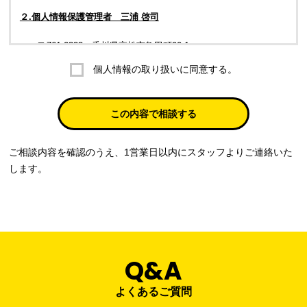
２.個人情報保護管理者 三浦 啓司
〒761-0323 香川県高松市亀田町90-1
個人情報の取り扱いに同意する。
株式会社ラブ・ラボ
電話：087-847-2000
この内容で相談する
電子メール：
info@rub-lab.com
ご相談内容を確認のうえ、1営業日以内にスタッフよりご連絡いた
３. 個人情報（保有個人データを含む）の利用目的
します。
お客様の個人情報は、各種お問い合わせ対応のため、弊社において
正当な事業遂行の範囲内で利用いたします。
なお，当社の個人情報（保有個人データを含む）の利用目的は以下
のようになります。
Q&A
事業内容
個人情報の利用目的
当社通信販売における受発注業務のため
よくあるご質問
事業活動における満足度、要望等に関す