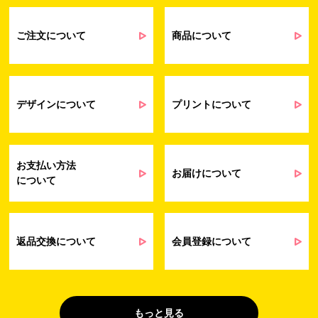
るアンケート等の収集・分析・統計のため
受発注業務、会員管理業務、お問い合わ
せ業務に関するお取引先様との業務連絡や
ご注文について
商品について
契約・請求等の一連の手続きのため
業務上のご連絡および弊社製品や弊社が
受発注業務
提供するサービス（サポート業務を含む）
会員管理業務
に伴う契約履行、料金徴収を行うため
お問い合わせ業務
弊社製品やサービスに関する情報、また
デザインについて
プリントについて
（開示対象個人情
は営業およびマーケティング活動（セミナ
報）
ーやイベント、キャンペーン、ニュースレ
ターなど）に関連する情報を、電子メー
ル、郵送、FAX または電話により、お客様
お支払い方法
にお知らせするため
お届けについて
について
問い合わせへの対応のため
法令により正当な理由で開示を求められ
た場合のご対応のため
販促業務
お客様の作品紹介を通した販促活動のた
返品交換について
会員登録について
（開示対象個人情
め
報）
受託業務
契約した小売店より委託された先への納
（間接取得）
品業務のため
もっと見る