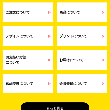
るアンケート等の収集・分析・統計のため
受発注業務、会員管理業務、お問い合わ
せ業務に関するお取引先様との業務連絡や
ご注文について
商品について
契約・請求等の一連の手続きのため
業務上のご連絡および弊社製品や弊社が
受発注業務
提供するサービス（サポート業務を含む）
会員管理業務
に伴う契約履行、料金徴収を行うため
お問い合わせ業務
弊社製品やサービスに関する情報、また
デザインについて
プリントについて
（開示対象個人情
は営業およびマーケティング活動（セミナ
報）
ーやイベント、キャンペーン、ニュースレ
ターなど）に関連する情報を、電子メー
ル、郵送、FAX または電話により、お客様
お支払い方法
にお知らせするため
お届けについて
について
問い合わせへの対応のため
法令により正当な理由で開示を求められ
た場合のご対応のため
販促業務
お客様の作品紹介を通した販促活動のた
返品交換について
会員登録について
（開示対象個人情
め
報）
受託業務
契約した小売店より委託された先への納
（間接取得）
品業務のため
もっと見る