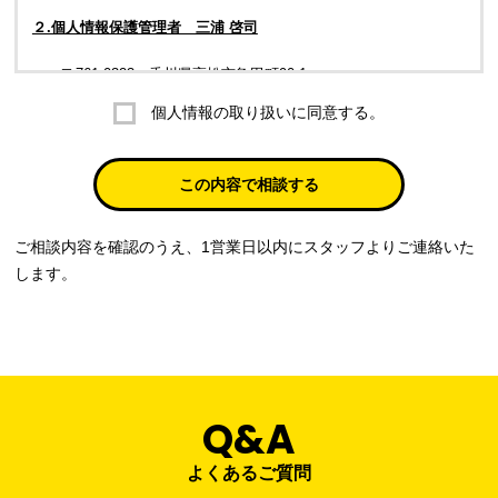
２.個人情報保護管理者 三浦 啓司
〒761-0323 香川県高松市亀田町90-1
個人情報の取り扱いに同意する。
株式会社ラブ・ラボ
電話：087-847-2000
この内容で相談する
電子メール：
info@rub-lab.com
ご相談内容を確認のうえ、1営業日以内にスタッフよりご連絡いた
３. 個人情報（保有個人データを含む）の利用目的
します。
お客様の個人情報は、各種お問い合わせ対応のため、弊社において
正当な事業遂行の範囲内で利用いたします。
なお，当社の個人情報（保有個人データを含む）の利用目的は以下
のようになります。
Q&A
事業内容
個人情報の利用目的
当社通信販売における受発注業務のため
よくあるご質問
事業活動における満足度、要望等に関す