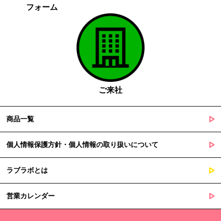
フォーム
がある場合であって、本人の同意を得る事が困難であるとき
国の機関若しくは地方公共団体又はその委託を受けた者が法令
の定める事務を遂行することに対して協力する必要がある場合
であって、本人の同意を得ることによって当該事務の遂行に支
障を及ぼすおそれがあるとき
５. 個人情報の取扱業務の委託
ご来社
当社は個人情報の取扱業務の全部または一部を外部に業務委託する
場合があります。
その際、弊社は、個人情報を適切に保護できる管理体制を敷き実行
商品一覧
していることを条件として委託先を厳選したうえで、機密保持契約
を委託先と締結し、お客様の個人情報を厳密に管理させます。
個人情報保護方針・個人情報の取り扱いについて
６. 個人情報（保有個人データを含む）の利用目的通知、開示・訂
ラブラボとは
正等、利用停止等の請求
当社は、ご本人様からの求めに応じ、当社が保有するご本人の個人
営業カレンダー
情報の利用目的の通知、開示、訂正・追加・削除、利用停止・消去
または第三者提供の停止等のご請求を受けた場合は速やかに対応い
たします。これらの請求は、次の窓口にて受け付けております。