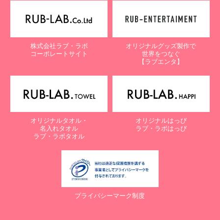
【個人情報保護に関するお問合せ先】
〒761-0323 香川県高松市亀田町90-1
株式会社ラブ・ラボ
株式会社ラブ・ラボ
オリジナルグッズ製作で
電話：087-847-2000
コーポレートサイト
世界をつなぐ
電子メール：
info@rub-lab.com
【ラブエンタ】
【認定個人情報保護団体の名称及び、苦情の解決の申出先】
※個人情報の取り扱いに関する苦情のみを受付けています
一般財団法人日本情報経済社会推進協会
認定個人情報保護団体事務局
〒106-0032 東京都港区六本木一丁目9番9号 六本木ファースト
オリジナルタオル・
オリジナルはっぴ
ビル内
名入れタオル
ラブ・ラボはっぴ
電話：03-5860-7565 / 0120-700-779
ラブ・ラボタオル
７. 個人情報の提供の任意性と提供されない場合に起こりうる影響
について
お客様がご自身の個人情報を弊社に提供されるか否かは、お客様の
ご判断によりますが、もしご提供されない場合には、適切なサービ
プライバシーマーク制度
スが提供できない場合がありますので予めご了承ください。