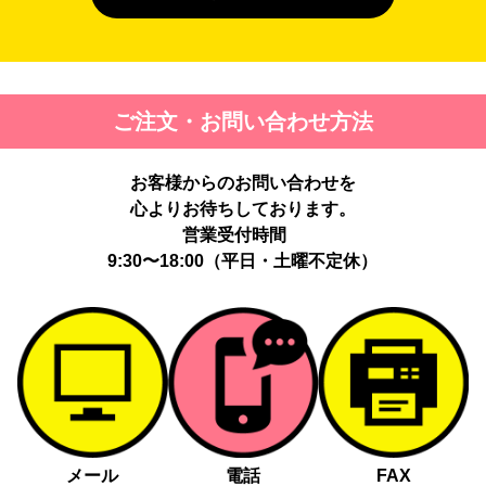
４. 個人情報を第三者に提供することが予定される場合の事項
第三者に提供する目的：パーソナライズ広告配信および効果測定・
最適化のため。
提供する個人情報の項目：Cookie 等の識別子、広告 ID、閲覧・行
ご注文・お問い合わせ方法
動履歴、IP、ブラウザ・端末情報、（同意時）メールアドレス等の
ハッシュ値。
提供の手段又は方法：当社ウェブサイトのタグ・SDK・API 等に
お客様からのお問い合わせを
よる安全な電送、又は管理コンソールからの連携。
提供先：広告配信事業者（例：Google LLC等）。
心よりお待ちしております。
個人情報の取り扱いに関する契約：提供先と個人情報取扱い契約
営業受付時間
（目的外利用禁止、再提供制限、安全管理措置等）を締結していま
9:30〜18:00（平日・土曜不定休）
す。
お客様の個人情報は、以下掲げる場合以外に、事前にご本人の同意
無く第三者に提供することはありません。
法令に基づく場合
人の生命、身体又は財産の保護にために必要がある場合であっ
て、本人の同意を得る事が困難であるとき
メール
電話
FAX
公衆衛生の向上又は児童の健全な育成の推進のために特に必要