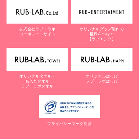
【個人情報保護に関するお問合せ先】
〒761-0323 香川県高松市亀田町90-1
株式会社ラブ・ラボ
株式会社ラブ・ラボ
オリジナルグッズ製作で
電話：087-847-2000
コーポレートサイト
世界をつなぐ
電子メール：
info@rub-lab.com
【ラブエンタ】
【認定個人情報保護団体の名称及び、苦情の解決の申出先】
※個人情報の取り扱いに関する苦情のみを受付けています
一般財団法人日本情報経済社会推進協会
認定個人情報保護団体事務局
〒106-0032 東京都港区六本木一丁目9番9号 六本木ファースト
オリジナルタオル・
オリジナルはっぴ
ビル内
名入れタオル
ラブ・ラボはっぴ
電話：03-5860-7565 / 0120-700-779
ラブ・ラボタオル
７. 個人情報の提供の任意性と提供されない場合に起こりうる影響
について
お客様がご自身の個人情報を弊社に提供されるか否かは、お客様の
ご判断によりますが、もしご提供されない場合には、適切なサービ
プライバシーマーク制度
スが提供できない場合がありますので予めご了承ください。