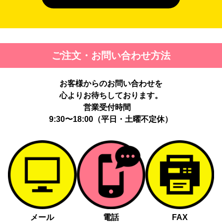
４. 個人情報を第三者に提供することが予定される場合の事項
第三者に提供する目的：パーソナライズ広告配信および効果測定・
最適化のため。
提供する個人情報の項目：Cookie 等の識別子、広告 ID、閲覧・行
ご注文・お問い合わせ方法
動履歴、IP、ブラウザ・端末情報、（同意時）メールアドレス等の
ハッシュ値。
提供の手段又は方法：当社ウェブサイトのタグ・SDK・API 等に
お客様からのお問い合わせを
よる安全な電送、又は管理コンソールからの連携。
提供先：広告配信事業者（例：Google LLC等）。
心よりお待ちしております。
個人情報の取り扱いに関する契約：提供先と個人情報取扱い契約
営業受付時間
（目的外利用禁止、再提供制限、安全管理措置等）を締結していま
9:30〜18:00（平日・土曜不定休）
す。
お客様の個人情報は、以下掲げる場合以外に、事前にご本人の同意
無く第三者に提供することはありません。
法令に基づく場合
人の生命、身体又は財産の保護にために必要がある場合であっ
て、本人の同意を得る事が困難であるとき
メール
電話
FAX
公衆衛生の向上又は児童の健全な育成の推進のために特に必要