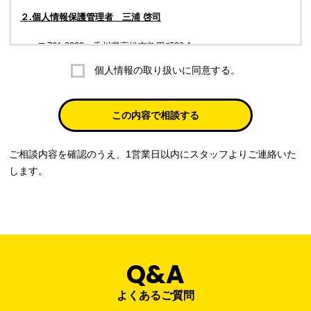
２.個人情報保護管理者 三浦 啓司
〒761-0323 香川県高松市亀田町90-1
個人情報の取り扱いに同意する。
株式会社ラブ・ラボ
電話：087-847-2000
この内容で相談する
電子メール：
info@rub-lab.com
ご相談内容を確認のうえ、1営業日以内にスタッフよりご連絡いた
３. 個人情報（保有個人データを含む）の利用目的
します。
お客様の個人情報は、各種お問い合わせ対応のため、弊社において
正当な事業遂行の範囲内で利用いたします。
なお，当社の個人情報（保有個人データを含む）の利用目的は以下
のようになります。
Q&A
事業内容
個人情報の利用目的
当社通信販売における受発注業務のため
よくあるご質問
事業活動における満足度、要望等に関す