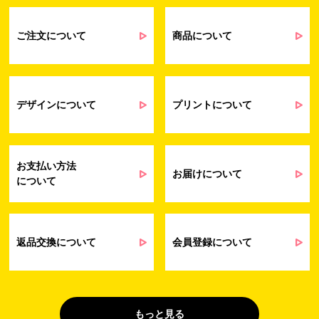
るアンケート等の収集・分析・統計のため
受発注業務、会員管理業務、お問い合わ
せ業務に関するお取引先様との業務連絡や
ご注文について
商品について
契約・請求等の一連の手続きのため
業務上のご連絡および弊社製品や弊社が
受発注業務
提供するサービス（サポート業務を含む）
会員管理業務
に伴う契約履行、料金徴収を行うため
お問い合わせ業務
弊社製品やサービスに関する情報、また
デザインについて
プリントについて
（開示対象個人情
は営業およびマーケティング活動（セミナ
報）
ーやイベント、キャンペーン、ニュースレ
ターなど）に関連する情報を、電子メー
ル、郵送、FAX または電話により、お客様
お支払い方法
にお知らせするため
お届けについて
について
問い合わせへの対応のため
法令により正当な理由で開示を求められ
た場合のご対応のため
販促業務
お客様の作品紹介を通した販促活動のた
返品交換について
会員登録について
（開示対象個人情
め
報）
受託業務
契約した小売店より委託された先への納
（間接取得）
品業務のため
もっと見る