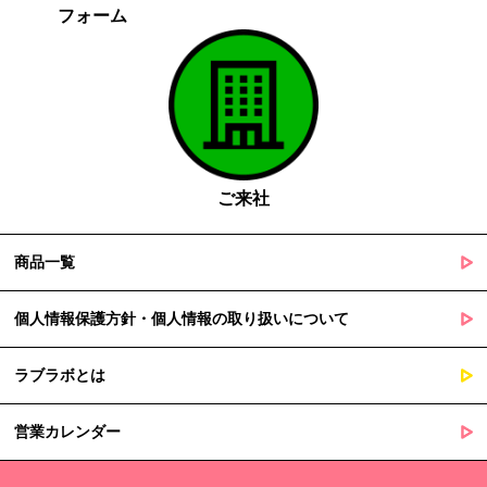
フォーム
がある場合であって、本人の同意を得る事が困難であるとき
国の機関若しくは地方公共団体又はその委託を受けた者が法令
の定める事務を遂行することに対して協力する必要がある場合
であって、本人の同意を得ることによって当該事務の遂行に支
障を及ぼすおそれがあるとき
５. 個人情報の取扱業務の委託
ご来社
当社は個人情報の取扱業務の全部または一部を外部に業務委託する
場合があります。
その際、弊社は、個人情報を適切に保護できる管理体制を敷き実行
商品一覧
していることを条件として委託先を厳選したうえで、機密保持契約
を委託先と締結し、お客様の個人情報を厳密に管理させます。
個人情報保護方針・個人情報の取り扱いについて
６. 個人情報（保有個人データを含む）の利用目的通知、開示・訂
ラブラボとは
正等、利用停止等の請求
当社は、ご本人様からの求めに応じ、当社が保有するご本人の個人
営業カレンダー
情報の利用目的の通知、開示、訂正・追加・削除、利用停止・消去
または第三者提供の停止等のご請求を受けた場合は速やかに対応い
たします。これらの請求は、次の窓口にて受け付けております。