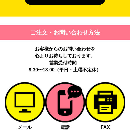
４. 個人情報を第三者に提供することが予定される場合の事項
第三者に提供する目的：パーソナライズ広告配信および効果測定・
最適化のため。
提供する個人情報の項目：Cookie 等の識別子、広告 ID、閲覧・行
ご注文・お問い合わせ方法
動履歴、IP、ブラウザ・端末情報、（同意時）メールアドレス等の
ハッシュ値。
提供の手段又は方法：当社ウェブサイトのタグ・SDK・API 等に
お客様からのお問い合わせを
よる安全な電送、又は管理コンソールからの連携。
提供先：広告配信事業者（例：Google LLC等）。
心よりお待ちしております。
個人情報の取り扱いに関する契約：提供先と個人情報取扱い契約
営業受付時間
（目的外利用禁止、再提供制限、安全管理措置等）を締結していま
9:30〜18:00（平日・土曜不定休）
す。
お客様の個人情報は、以下掲げる場合以外に、事前にご本人の同意
無く第三者に提供することはありません。
法令に基づく場合
人の生命、身体又は財産の保護にために必要がある場合であっ
て、本人の同意を得る事が困難であるとき
メール
電話
FAX
公衆衛生の向上又は児童の健全な育成の推進のために特に必要