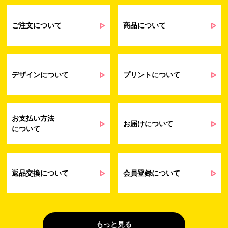
るアンケート等の収集・分析・統計のため
受発注業務、会員管理業務、お問い合わ
せ業務に関するお取引先様との業務連絡や
ご注文について
商品について
契約・請求等の一連の手続きのため
業務上のご連絡および弊社製品や弊社が
受発注業務
提供するサービス（サポート業務を含む）
会員管理業務
に伴う契約履行、料金徴収を行うため
お問い合わせ業務
弊社製品やサービスに関する情報、また
デザインについて
プリントについて
（開示対象個人情
は営業およびマーケティング活動（セミナ
報）
ーやイベント、キャンペーン、ニュースレ
ターなど）に関連する情報を、電子メー
ル、郵送、FAX または電話により、お客様
お支払い方法
にお知らせするため
お届けについて
について
問い合わせへの対応のため
法令により正当な理由で開示を求められ
た場合のご対応のため
販促業務
お客様の作品紹介を通した販促活動のた
返品交換について
会員登録について
（開示対象個人情
め
報）
受託業務
契約した小売店より委託された先への納
（間接取得）
品業務のため
もっと見る