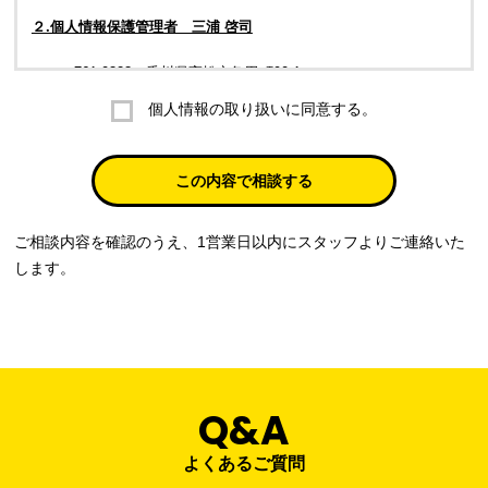
２.個人情報保護管理者 三浦 啓司
〒761-0323 香川県高松市亀田町90-1
個人情報の取り扱いに同意する。
株式会社ラブ・ラボ
電話：087-847-2000
この内容で相談する
電子メール：
info@rub-lab.com
ご相談内容を確認のうえ、1営業日以内にスタッフよりご連絡いた
３. 個人情報（保有個人データを含む）の利用目的
します。
お客様の個人情報は、各種お問い合わせ対応のため、弊社において
正当な事業遂行の範囲内で利用いたします。
なお，当社の個人情報（保有個人データを含む）の利用目的は以下
のようになります。
Q&A
事業内容
個人情報の利用目的
当社通信販売における受発注業務のため
よくあるご質問
事業活動における満足度、要望等に関す