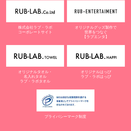
【個人情報保護に関するお問合せ先】
〒761-0323 香川県高松市亀田町90-1
株式会社ラブ・ラボ
株式会社ラブ・ラボ
オリジナルグッズ製作で
電話：087-847-2000
コーポレートサイト
世界をつなぐ
電子メール：
info@rub-lab.com
【ラブエンタ】
【認定個人情報保護団体の名称及び、苦情の解決の申出先】
※個人情報の取り扱いに関する苦情のみを受付けています
一般財団法人日本情報経済社会推進協会
認定個人情報保護団体事務局
〒106-0032 東京都港区六本木一丁目9番9号 六本木ファースト
オリジナルタオル・
オリジナルはっぴ
ビル内
名入れタオル
ラブ・ラボはっぴ
電話：03-5860-7565 / 0120-700-779
ラブ・ラボタオル
７. 個人情報の提供の任意性と提供されない場合に起こりうる影響
について
お客様がご自身の個人情報を弊社に提供されるか否かは、お客様の
ご判断によりますが、もしご提供されない場合には、適切なサービ
プライバシーマーク制度
スが提供できない場合がありますので予めご了承ください。