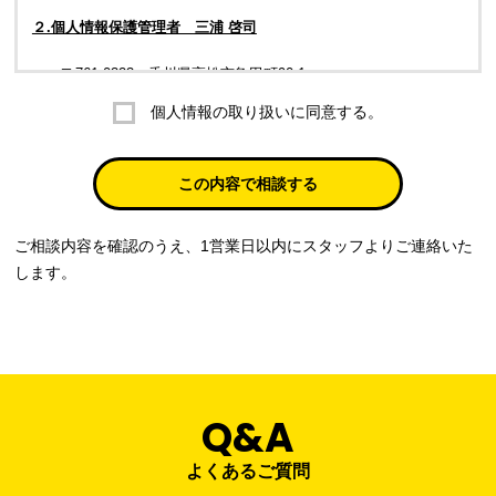
２.個人情報保護管理者 三浦 啓司
〒761-0323 香川県高松市亀田町90-1
個人情報の取り扱いに同意する。
株式会社ラブ・ラボ
電話：087-847-2000
この内容で相談する
電子メール：
info@rub-lab.com
ご相談内容を確認のうえ、1営業日以内にスタッフよりご連絡いた
３. 個人情報（保有個人データを含む）の利用目的
します。
お客様の個人情報は、各種お問い合わせ対応のため、弊社において
正当な事業遂行の範囲内で利用いたします。
なお，当社の個人情報（保有個人データを含む）の利用目的は以下
のようになります。
Q&A
事業内容
個人情報の利用目的
当社通信販売における受発注業務のため
よくあるご質問
事業活動における満足度、要望等に関す