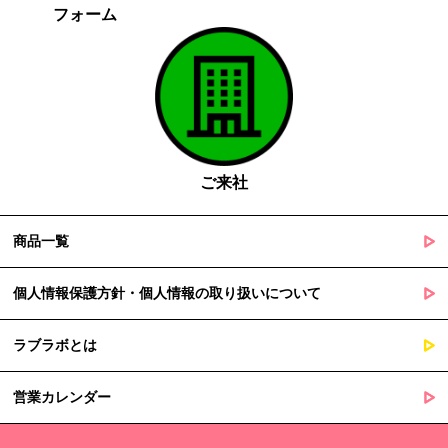
フォーム
がある場合であって、本人の同意を得る事が困難であるとき
国の機関若しくは地方公共団体又はその委託を受けた者が法令
の定める事務を遂行することに対して協力する必要がある場合
であって、本人の同意を得ることによって当該事務の遂行に支
障を及ぼすおそれがあるとき
５. 個人情報の取扱業務の委託
ご来社
当社は個人情報の取扱業務の全部または一部を外部に業務委託する
場合があります。
その際、弊社は、個人情報を適切に保護できる管理体制を敷き実行
商品一覧
していることを条件として委託先を厳選したうえで、機密保持契約
を委託先と締結し、お客様の個人情報を厳密に管理させます。
個人情報保護方針・個人情報の取り扱いについて
６. 個人情報（保有個人データを含む）の利用目的通知、開示・訂
ラブラボとは
正等、利用停止等の請求
当社は、ご本人様からの求めに応じ、当社が保有するご本人の個人
営業カレンダー
情報の利用目的の通知、開示、訂正・追加・削除、利用停止・消去
または第三者提供の停止等のご請求を受けた場合は速やかに対応い
たします。これらの請求は、次の窓口にて受け付けております。