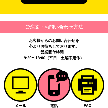
４. 個人情報を第三者に提供することが予定される場合の事項
第三者に提供する目的：パーソナライズ広告配信および効果測定・
最適化のため。
提供する個人情報の項目：Cookie 等の識別子、広告 ID、閲覧・行
ご注文・お問い合わせ方法
動履歴、IP、ブラウザ・端末情報、（同意時）メールアドレス等の
ハッシュ値。
提供の手段又は方法：当社ウェブサイトのタグ・SDK・API 等に
お客様からのお問い合わせを
よる安全な電送、又は管理コンソールからの連携。
提供先：広告配信事業者（例：Google LLC等）。
心よりお待ちしております。
個人情報の取り扱いに関する契約：提供先と個人情報取扱い契約
営業受付時間
（目的外利用禁止、再提供制限、安全管理措置等）を締結していま
9:30〜18:00（平日・土曜不定休）
す。
お客様の個人情報は、以下掲げる場合以外に、事前にご本人の同意
無く第三者に提供することはありません。
法令に基づく場合
人の生命、身体又は財産の保護にために必要がある場合であっ
て、本人の同意を得る事が困難であるとき
メール
電話
FAX
公衆衛生の向上又は児童の健全な育成の推進のために特に必要