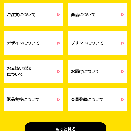
るアンケート等の収集・分析・統計のため
受発注業務、会員管理業務、お問い合わ
せ業務に関するお取引先様との業務連絡や
ご注文について
商品について
契約・請求等の一連の手続きのため
業務上のご連絡および弊社製品や弊社が
受発注業務
提供するサービス（サポート業務を含む）
会員管理業務
に伴う契約履行、料金徴収を行うため
お問い合わせ業務
弊社製品やサービスに関する情報、また
デザインについて
プリントについて
（開示対象個人情
は営業およびマーケティング活動（セミナ
報）
ーやイベント、キャンペーン、ニュースレ
ターなど）に関連する情報を、電子メー
ル、郵送、FAX または電話により、お客様
お支払い方法
にお知らせするため
お届けについて
について
問い合わせへの対応のため
法令により正当な理由で開示を求められ
た場合のご対応のため
販促業務
お客様の作品紹介を通した販促活動のた
返品交換について
会員登録について
（開示対象個人情
め
報）
受託業務
契約した小売店より委託された先への納
（間接取得）
品業務のため
もっと見る