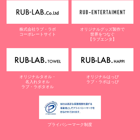
【個人情報保護に関するお問合せ先】
〒761-0323 香川県高松市亀田町90-1
株式会社ラブ・ラボ
株式会社ラブ・ラボ
オリジナルグッズ製作で
電話：087-847-2000
コーポレートサイト
世界をつなぐ
電子メール：
info@rub-lab.com
【ラブエンタ】
【認定個人情報保護団体の名称及び、苦情の解決の申出先】
※個人情報の取り扱いに関する苦情のみを受付けています
一般財団法人日本情報経済社会推進協会
認定個人情報保護団体事務局
〒106-0032 東京都港区六本木一丁目9番9号 六本木ファースト
オリジナルタオル・
オリジナルはっぴ
ビル内
名入れタオル
ラブ・ラボはっぴ
電話：03-5860-7565 / 0120-700-779
ラブ・ラボタオル
７. 個人情報の提供の任意性と提供されない場合に起こりうる影響
について
お客様がご自身の個人情報を弊社に提供されるか否かは、お客様の
ご判断によりますが、もしご提供されない場合には、適切なサービ
プライバシーマーク制度
スが提供できない場合がありますので予めご了承ください。