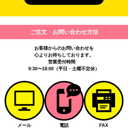
４. 個人情報を第三者に提供することが予定される場合の事項
第三者に提供する目的：パーソナライズ広告配信および効果測定・
最適化のため。
提供する個人情報の項目：Cookie 等の識別子、広告 ID、閲覧・行
ご注文・お問い合わせ方法
動履歴、IP、ブラウザ・端末情報、（同意時）メールアドレス等の
ハッシュ値。
提供の手段又は方法：当社ウェブサイトのタグ・SDK・API 等に
お客様からのお問い合わせを
よる安全な電送、又は管理コンソールからの連携。
提供先：広告配信事業者（例：Google LLC等）。
心よりお待ちしております。
個人情報の取り扱いに関する契約：提供先と個人情報取扱い契約
営業受付時間
（目的外利用禁止、再提供制限、安全管理措置等）を締結していま
9:30〜18:00（平日・土曜不定休）
す。
お客様の個人情報は、以下掲げる場合以外に、事前にご本人の同意
無く第三者に提供することはありません。
法令に基づく場合
人の生命、身体又は財産の保護にために必要がある場合であっ
て、本人の同意を得る事が困難であるとき
メール
電話
FAX
公衆衛生の向上又は児童の健全な育成の推進のために特に必要