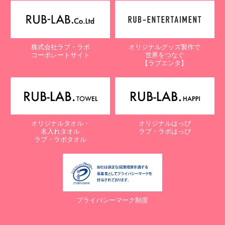
【個人情報保護に関するお問合せ先】
〒761-0323 香川県高松市亀田町90-1
株式会社ラブ・ラボ
株式会社ラブ・ラボ
オリジナルグッズ製作で
電話：087-847-2000
コーポレートサイト
世界をつなぐ
電子メール：
info@rub-lab.com
【ラブエンタ】
【認定個人情報保護団体の名称及び、苦情の解決の申出先】
※個人情報の取り扱いに関する苦情のみを受付けています
一般財団法人日本情報経済社会推進協会
認定個人情報保護団体事務局
〒106-0032 東京都港区六本木一丁目9番9号 六本木ファースト
オリジナルタオル・
オリジナルはっぴ
ビル内
名入れタオル
ラブ・ラボはっぴ
電話：03-5860-7565 / 0120-700-779
ラブ・ラボタオル
７. 個人情報の提供の任意性と提供されない場合に起こりうる影響
について
お客様がご自身の個人情報を弊社に提供されるか否かは、お客様の
ご判断によりますが、もしご提供されない場合には、適切なサービ
プライバシーマーク制度
スが提供できない場合がありますので予めご了承ください。