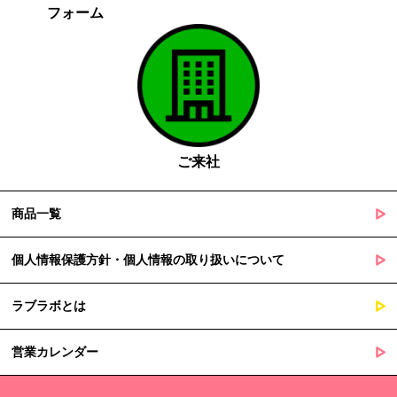
フォーム
がある場合であって、本人の同意を得る事が困難であるとき
国の機関若しくは地方公共団体又はその委託を受けた者が法令
の定める事務を遂行することに対して協力する必要がある場合
であって、本人の同意を得ることによって当該事務の遂行に支
障を及ぼすおそれがあるとき
５. 個人情報の取扱業務の委託
ご来社
当社は個人情報の取扱業務の全部または一部を外部に業務委託する
場合があります。
その際、弊社は、個人情報を適切に保護できる管理体制を敷き実行
商品一覧
していることを条件として委託先を厳選したうえで、機密保持契約
を委託先と締結し、お客様の個人情報を厳密に管理させます。
個人情報保護方針・個人情報の取り扱いについて
６. 個人情報（保有個人データを含む）の利用目的通知、開示・訂
ラブラボとは
正等、利用停止等の請求
当社は、ご本人様からの求めに応じ、当社が保有するご本人の個人
営業カレンダー
情報の利用目的の通知、開示、訂正・追加・削除、利用停止・消去
または第三者提供の停止等のご請求を受けた場合は速やかに対応い
たします。これらの請求は、次の窓口にて受け付けております。