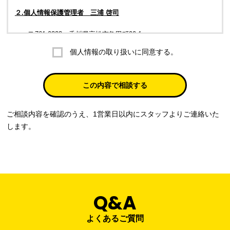
２.個人情報保護管理者 三浦 啓司
〒761-0323 香川県高松市亀田町90-1
個人情報の取り扱いに同意する。
株式会社ラブ・ラボ
電話：087-847-2000
この内容で相談する
電子メール：
info@rub-lab.com
ご相談内容を確認のうえ、1営業日以内にスタッフよりご連絡いた
３. 個人情報（保有個人データを含む）の利用目的
します。
お客様の個人情報は、各種お問い合わせ対応のため、弊社において
正当な事業遂行の範囲内で利用いたします。
なお，当社の個人情報（保有個人データを含む）の利用目的は以下
のようになります。
Q&A
事業内容
個人情報の利用目的
当社通信販売における受発注業務のため
よくあるご質問
事業活動における満足度、要望等に関す