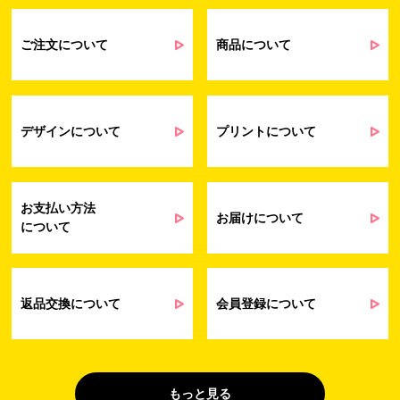
るアンケート等の収集・分析・統計のため
受発注業務、会員管理業務、お問い合わ
せ業務に関するお取引先様との業務連絡や
ご注文について
商品について
契約・請求等の一連の手続きのため
業務上のご連絡および弊社製品や弊社が
受発注業務
提供するサービス（サポート業務を含む）
会員管理業務
に伴う契約履行、料金徴収を行うため
お問い合わせ業務
弊社製品やサービスに関する情報、また
デザインについて
プリントについて
（開示対象個人情
は営業およびマーケティング活動（セミナ
報）
ーやイベント、キャンペーン、ニュースレ
ターなど）に関連する情報を、電子メー
ル、郵送、FAX または電話により、お客様
お支払い方法
にお知らせするため
お届けについて
について
問い合わせへの対応のため
法令により正当な理由で開示を求められ
た場合のご対応のため
販促業務
お客様の作品紹介を通した販促活動のた
返品交換について
会員登録について
（開示対象個人情
め
報）
受託業務
契約した小売店より委託された先への納
（間接取得）
品業務のため
もっと見る