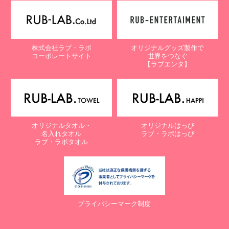
【個人情報保護に関するお問合せ先】
〒761-0323 香川県高松市亀田町90-1
株式会社ラブ・ラボ
株式会社ラブ・ラボ
オリジナルグッズ製作で
電話：087-847-2000
コーポレートサイト
世界をつなぐ
電子メール：
info@rub-lab.com
【ラブエンタ】
【認定個人情報保護団体の名称及び、苦情の解決の申出先】
※個人情報の取り扱いに関する苦情のみを受付けています
一般財団法人日本情報経済社会推進協会
認定個人情報保護団体事務局
〒106-0032 東京都港区六本木一丁目9番9号 六本木ファースト
オリジナルタオル・
オリジナルはっぴ
ビル内
名入れタオル
ラブ・ラボはっぴ
電話：03-5860-7565 / 0120-700-779
ラブ・ラボタオル
７. 個人情報の提供の任意性と提供されない場合に起こりうる影響
について
お客様がご自身の個人情報を弊社に提供されるか否かは、お客様の
ご判断によりますが、もしご提供されない場合には、適切なサービ
プライバシーマーク制度
スが提供できない場合がありますので予めご了承ください。