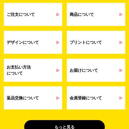
るアンケート等の収集・分析・統計のため
受発注業務、会員管理業務、お問い合わ
せ業務に関するお取引先様との業務連絡や
ご注文について
商品について
契約・請求等の一連の手続きのため
業務上のご連絡および弊社製品や弊社が
受発注業務
提供するサービス（サポート業務を含む）
会員管理業務
に伴う契約履行、料金徴収を行うため
お問い合わせ業務
弊社製品やサービスに関する情報、また
デザインについて
プリントについて
（開示対象個人情
は営業およびマーケティング活動（セミナ
報）
ーやイベント、キャンペーン、ニュースレ
ターなど）に関連する情報を、電子メー
ル、郵送、FAX または電話により、お客様
お支払い方法
にお知らせするため
お届けについて
について
問い合わせへの対応のため
法令により正当な理由で開示を求められ
た場合のご対応のため
販促業務
お客様の作品紹介を通した販促活動のた
返品交換について
会員登録について
（開示対象個人情
め
報）
受託業務
契約した小売店より委託された先への納
（間接取得）
品業務のため
もっと見る