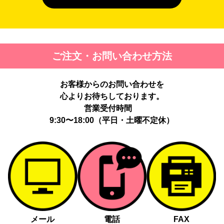
４. 個人情報を第三者に提供することが予定される場合の事項
第三者に提供する目的：パーソナライズ広告配信および効果測定・
最適化のため。
提供する個人情報の項目：Cookie 等の識別子、広告 ID、閲覧・行
ご注文・お問い合わせ方法
動履歴、IP、ブラウザ・端末情報、（同意時）メールアドレス等の
ハッシュ値。
提供の手段又は方法：当社ウェブサイトのタグ・SDK・API 等に
お客様からのお問い合わせを
よる安全な電送、又は管理コンソールからの連携。
提供先：広告配信事業者（例：Google LLC等）。
心よりお待ちしております。
個人情報の取り扱いに関する契約：提供先と個人情報取扱い契約
営業受付時間
（目的外利用禁止、再提供制限、安全管理措置等）を締結していま
9:30〜18:00（平日・土曜不定休）
す。
お客様の個人情報は、以下掲げる場合以外に、事前にご本人の同意
無く第三者に提供することはありません。
法令に基づく場合
人の生命、身体又は財産の保護にために必要がある場合であっ
て、本人の同意を得る事が困難であるとき
メール
電話
FAX
公衆衛生の向上又は児童の健全な育成の推進のために特に必要