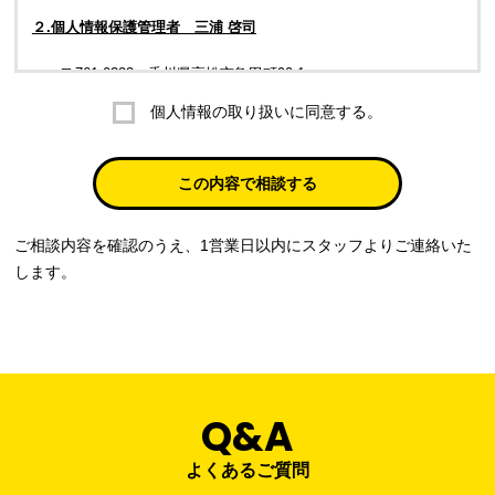
２.個人情報保護管理者 三浦 啓司
〒761-0323 香川県高松市亀田町90-1
個人情報の取り扱いに同意する。
株式会社ラブ・ラボ
電話：087-847-2000
この内容で相談する
電子メール：
info@rub-lab.com
ご相談内容を確認のうえ、1営業日以内にスタッフよりご連絡いた
３. 個人情報（保有個人データを含む）の利用目的
します。
お客様の個人情報は、各種お問い合わせ対応のため、弊社において
正当な事業遂行の範囲内で利用いたします。
なお，当社の個人情報（保有個人データを含む）の利用目的は以下
のようになります。
Q&A
事業内容
個人情報の利用目的
当社通信販売における受発注業務のため
よくあるご質問
事業活動における満足度、要望等に関す