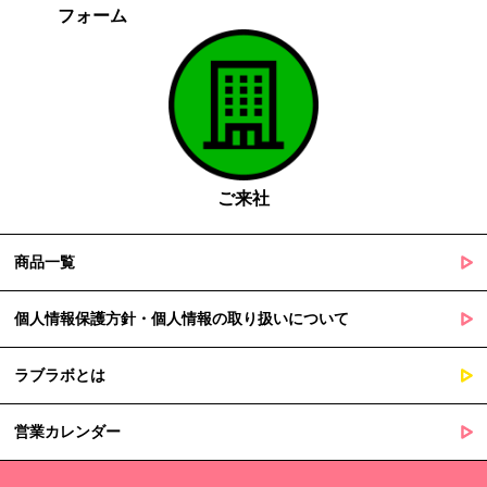
フォーム
がある場合であって、本人の同意を得る事が困難であるとき
国の機関若しくは地方公共団体又はその委託を受けた者が法令
の定める事務を遂行することに対して協力する必要がある場合
であって、本人の同意を得ることによって当該事務の遂行に支
障を及ぼすおそれがあるとき
５. 個人情報の取扱業務の委託
ご来社
当社は個人情報の取扱業務の全部または一部を外部に業務委託する
場合があります。
その際、弊社は、個人情報を適切に保護できる管理体制を敷き実行
商品一覧
していることを条件として委託先を厳選したうえで、機密保持契約
を委託先と締結し、お客様の個人情報を厳密に管理させます。
個人情報保護方針・個人情報の取り扱いについて
６. 個人情報（保有個人データを含む）の利用目的通知、開示・訂
ラブラボとは
正等、利用停止等の請求
当社は、ご本人様からの求めに応じ、当社が保有するご本人の個人
営業カレンダー
情報の利用目的の通知、開示、訂正・追加・削除、利用停止・消去
または第三者提供の停止等のご請求を受けた場合は速やかに対応い
たします。これらの請求は、次の窓口にて受け付けております。