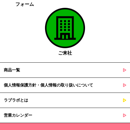
フォーム
がある場合であって、本人の同意を得る事が困難であるとき
国の機関若しくは地方公共団体又はその委託を受けた者が法令
の定める事務を遂行することに対して協力する必要がある場合
であって、本人の同意を得ることによって当該事務の遂行に支
障を及ぼすおそれがあるとき
５. 個人情報の取扱業務の委託
ご来社
当社は個人情報の取扱業務の全部または一部を外部に業務委託する
場合があります。
その際、弊社は、個人情報を適切に保護できる管理体制を敷き実行
商品一覧
していることを条件として委託先を厳選したうえで、機密保持契約
を委託先と締結し、お客様の個人情報を厳密に管理させます。
個人情報保護方針・個人情報の取り扱いについて
６. 個人情報（保有個人データを含む）の利用目的通知、開示・訂
ラブラボとは
正等、利用停止等の請求
当社は、ご本人様からの求めに応じ、当社が保有するご本人の個人
営業カレンダー
情報の利用目的の通知、開示、訂正・追加・削除、利用停止・消去
または第三者提供の停止等のご請求を受けた場合は速やかに対応い
たします。これらの請求は、次の窓口にて受け付けております。