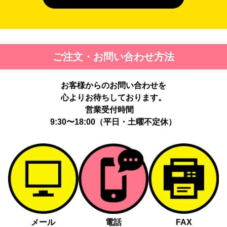
４. 個人情報を第三者に提供することが予定される場合の事項
第三者に提供する目的：パーソナライズ広告配信および効果測定・
最適化のため。
提供する個人情報の項目：Cookie 等の識別子、広告 ID、閲覧・行
ご注文・お問い合わせ方法
動履歴、IP、ブラウザ・端末情報、（同意時）メールアドレス等の
ハッシュ値。
提供の手段又は方法：当社ウェブサイトのタグ・SDK・API 等に
お客様からのお問い合わせを
よる安全な電送、又は管理コンソールからの連携。
提供先：広告配信事業者（例：Google LLC等）。
心よりお待ちしております。
個人情報の取り扱いに関する契約：提供先と個人情報取扱い契約
営業受付時間
（目的外利用禁止、再提供制限、安全管理措置等）を締結していま
9:30〜18:00（平日・土曜不定休）
す。
お客様の個人情報は、以下掲げる場合以外に、事前にご本人の同意
無く第三者に提供することはありません。
法令に基づく場合
人の生命、身体又は財産の保護にために必要がある場合であっ
て、本人の同意を得る事が困難であるとき
メール
電話
FAX
公衆衛生の向上又は児童の健全な育成の推進のために特に必要