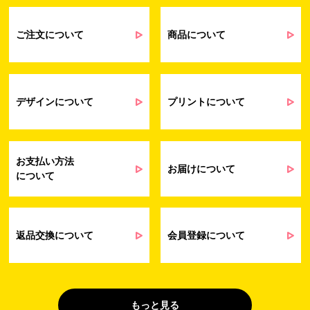
るアンケート等の収集・分析・統計のため
受発注業務、会員管理業務、お問い合わ
せ業務に関するお取引先様との業務連絡や
ご注文について
商品について
契約・請求等の一連の手続きのため
業務上のご連絡および弊社製品や弊社が
受発注業務
提供するサービス（サポート業務を含む）
会員管理業務
に伴う契約履行、料金徴収を行うため
お問い合わせ業務
弊社製品やサービスに関する情報、また
デザインについて
プリントについて
（開示対象個人情
は営業およびマーケティング活動（セミナ
報）
ーやイベント、キャンペーン、ニュースレ
ターなど）に関連する情報を、電子メー
ル、郵送、FAX または電話により、お客様
お支払い方法
にお知らせするため
お届けについて
について
問い合わせへの対応のため
法令により正当な理由で開示を求められ
た場合のご対応のため
販促業務
お客様の作品紹介を通した販促活動のた
返品交換について
会員登録について
（開示対象個人情
め
報）
受託業務
契約した小売店より委託された先への納
（間接取得）
品業務のため
もっと見る