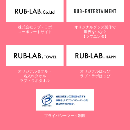
【個人情報保護に関するお問合せ先】
〒761-0323 香川県高松市亀田町90-1
株式会社ラブ・ラボ
株式会社ラブ・ラボ
オリジナルグッズ製作で
電話：087-847-2000
コーポレートサイト
世界をつなぐ
電子メール：
info@rub-lab.com
【ラブエンタ】
【認定個人情報保護団体の名称及び、苦情の解決の申出先】
※個人情報の取り扱いに関する苦情のみを受付けています
一般財団法人日本情報経済社会推進協会
認定個人情報保護団体事務局
〒106-0032 東京都港区六本木一丁目9番9号 六本木ファースト
オリジナルタオル・
オリジナルはっぴ
ビル内
名入れタオル
ラブ・ラボはっぴ
電話：03-5860-7565 / 0120-700-779
ラブ・ラボタオル
７. 個人情報の提供の任意性と提供されない場合に起こりうる影響
について
お客様がご自身の個人情報を弊社に提供されるか否かは、お客様の
ご判断によりますが、もしご提供されない場合には、適切なサービ
プライバシーマーク制度
スが提供できない場合がありますので予めご了承ください。