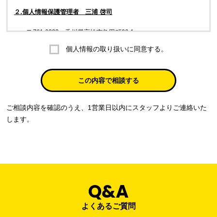
２.個人情報保護管理者 三浦 啓司
〒761-0323 香川県高松市亀田町90-1
個人情報の取り扱いに同意する。
株式会社ラブ・ラボ
電話：087-847-2000
この内容で相談する
電子メール：
info@rub-lab.com
ご相談内容を確認のうえ、1営業日以内にスタッフよりご連絡いた
３. 個人情報（保有個人データを含む）の利用目的
します。
お客様の個人情報は、各種お問い合わせ対応のため、弊社において
正当な事業遂行の範囲内で利用いたします。
なお，当社の個人情報（保有個人データを含む）の利用目的は以下
のようになります。
Q&A
事業内容
個人情報の利用目的
当社通信販売における受発注業務のため
よくあるご質問
事業活動における満足度、要望等に関す