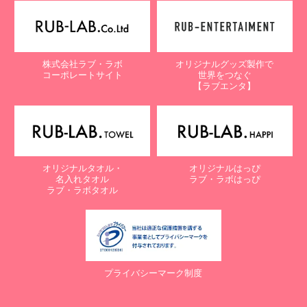
【個人情報保護に関するお問合せ先】
〒761-0323 香川県高松市亀田町90-1
株式会社ラブ・ラボ
株式会社ラブ・ラボ
オリジナルグッズ製作で
電話：087-847-2000
コーポレートサイト
世界をつなぐ
電子メール：
info@rub-lab.com
【ラブエンタ】
【認定個人情報保護団体の名称及び、苦情の解決の申出先】
※個人情報の取り扱いに関する苦情のみを受付けています
一般財団法人日本情報経済社会推進協会
認定個人情報保護団体事務局
〒106-0032 東京都港区六本木一丁目9番9号 六本木ファースト
オリジナルタオル・
オリジナルはっぴ
ビル内
名入れタオル
ラブ・ラボはっぴ
電話：03-5860-7565 / 0120-700-779
ラブ・ラボタオル
７. 個人情報の提供の任意性と提供されない場合に起こりうる影響
について
お客様がご自身の個人情報を弊社に提供されるか否かは、お客様の
ご判断によりますが、もしご提供されない場合には、適切なサービ
プライバシーマーク制度
スが提供できない場合がありますので予めご了承ください。