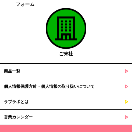
フォーム
がある場合であって、本人の同意を得る事が困難であるとき
国の機関若しくは地方公共団体又はその委託を受けた者が法令
の定める事務を遂行することに対して協力する必要がある場合
であって、本人の同意を得ることによって当該事務の遂行に支
障を及ぼすおそれがあるとき
５. 個人情報の取扱業務の委託
ご来社
当社は個人情報の取扱業務の全部または一部を外部に業務委託する
場合があります。
その際、弊社は、個人情報を適切に保護できる管理体制を敷き実行
商品一覧
していることを条件として委託先を厳選したうえで、機密保持契約
を委託先と締結し、お客様の個人情報を厳密に管理させます。
個人情報保護方針・個人情報の取り扱いについて
６. 個人情報（保有個人データを含む）の利用目的通知、開示・訂
ラブラボとは
正等、利用停止等の請求
当社は、ご本人様からの求めに応じ、当社が保有するご本人の個人
営業カレンダー
情報の利用目的の通知、開示、訂正・追加・削除、利用停止・消去
または第三者提供の停止等のご請求を受けた場合は速やかに対応い
たします。これらの請求は、次の窓口にて受け付けております。