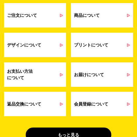
るアンケート等の収集・分析・統計のため
受発注業務、会員管理業務、お問い合わ
せ業務に関するお取引先様との業務連絡や
ご注文について
商品について
契約・請求等の一連の手続きのため
業務上のご連絡および弊社製品や弊社が
受発注業務
提供するサービス（サポート業務を含む）
会員管理業務
に伴う契約履行、料金徴収を行うため
お問い合わせ業務
弊社製品やサービスに関する情報、また
デザインについて
プリントについて
（開示対象個人情
は営業およびマーケティング活動（セミナ
報）
ーやイベント、キャンペーン、ニュースレ
ターなど）に関連する情報を、電子メー
ル、郵送、FAX または電話により、お客様
お支払い方法
にお知らせするため
お届けについて
について
問い合わせへの対応のため
法令により正当な理由で開示を求められ
た場合のご対応のため
販促業務
お客様の作品紹介を通した販促活動のた
返品交換について
会員登録について
（開示対象個人情
め
報）
受託業務
契約した小売店より委託された先への納
（間接取得）
品業務のため
もっと見る