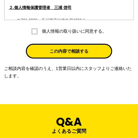
２.個人情報保護管理者 三浦 啓司
〒761-0323 香川県高松市亀田町90-1
個人情報の取り扱いに同意する。
株式会社ラブ・ラボ
電話：087-847-2000
この内容で相談する
電子メール：
info@rub-lab.com
ご相談内容を確認のうえ、1営業日以内にスタッフよりご連絡いた
３. 個人情報（保有個人データを含む）の利用目的
します。
お客様の個人情報は、各種お問い合わせ対応のため、弊社において
正当な事業遂行の範囲内で利用いたします。
なお，当社の個人情報（保有個人データを含む）の利用目的は以下
のようになります。
Q&A
事業内容
個人情報の利用目的
当社通信販売における受発注業務のため
よくあるご質問
事業活動における満足度、要望等に関す