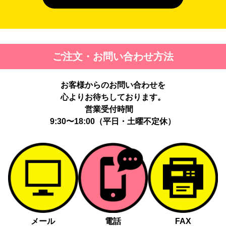
４. 個人情報を第三者に提供することが予定される場合の事項
第三者に提供する目的：パーソナライズ広告配信および効果測定・
最適化のため。
提供する個人情報の項目：Cookie 等の識別子、広告 ID、閲覧・行
ご注文・お問い合わせ方法
動履歴、IP、ブラウザ・端末情報、（同意時）メールアドレス等の
ハッシュ値。
提供の手段又は方法：当社ウェブサイトのタグ・SDK・API 等に
お客様からのお問い合わせを
よる安全な電送、又は管理コンソールからの連携。
提供先：広告配信事業者（例：Google LLC等）。
心よりお待ちしております。
個人情報の取り扱いに関する契約：提供先と個人情報取扱い契約
営業受付時間
（目的外利用禁止、再提供制限、安全管理措置等）を締結していま
9:30〜18:00（平日・土曜不定休）
す。
お客様の個人情報は、以下掲げる場合以外に、事前にご本人の同意
無く第三者に提供することはありません。
法令に基づく場合
人の生命、身体又は財産の保護にために必要がある場合であっ
て、本人の同意を得る事が困難であるとき
メール
電話
FAX
公衆衛生の向上又は児童の健全な育成の推進のために特に必要