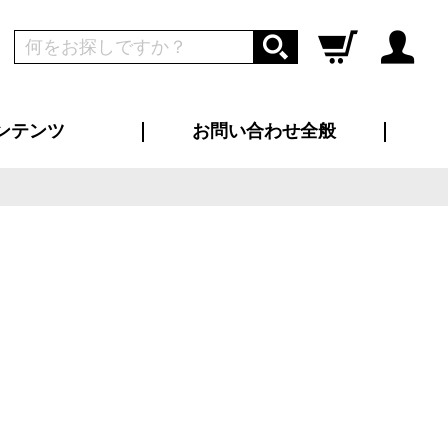
ンテンツ
お問い合わせ全般
ログイン
新規会員登録
ス（お知らせ）
インタビュー
ン別特集一覧
すめ特集一覧
物コンテンツ
トギャラリー
ンキング
法人事例
ラブログ
大口注文・法人向け
総合お問い合わせ
再注文・追加注文
サンプル貸し出し
カタログ請求
デザイン入稿
ツユニフォーム
り・横断幕
バッグ
カジュアルユニフォーム
靴・くつ下・サンダル
タオル