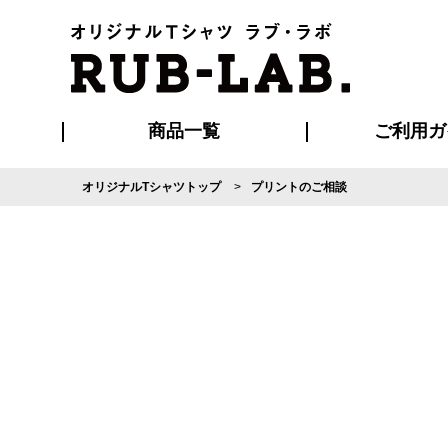
商品一覧
ご利用ガ
オリジナルTシャツトップ
プリントのご相談
発送・特急サー
マイページ会員
お支払い方法
版の保管期限
割引まとめ
はじめて
よくある
ご利用ガ
再注文の
ブルゾン・コート
Tシャツ
ハッピ
セットアップ
キャップ・
ポロシ