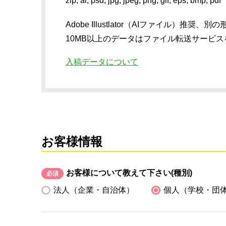
zip, ai, psd, jpg, jpeg, png, gif, eps, bmp, pdf
Adobe Illustlator（AIファイル
10MB以上のデータはファイル転送サービ
入稿データについて
お客様情報
お客様について教えて下さい(種別)
必須
法人（企業・自治体）
個人（学校・団