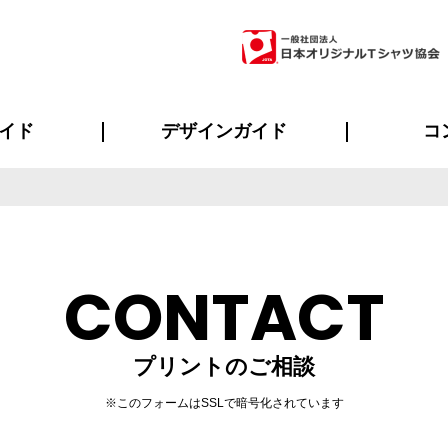
イド
デザインガイド
コ
ビスについて
のメリット
について
について
ページ
の方へ
ご質問
イド
方へ
デザインテンプレート集
デザインシミュレーター
書体一覧（フォント集）
デザイン入稿について
デザイン料について
プリント・加工一覧
デザインガイド
プリントサイズ
インクカラー
ニュー
お客様
シー
おす
読み
フォ
ラ
・ジャージ
バンダナ
ャツ
パーカー・スウェット
グッズ全般
ツナギ
スポー
のぼ
CONTACT
プリントのご相談
※このフォームはSSLで暗号化されています