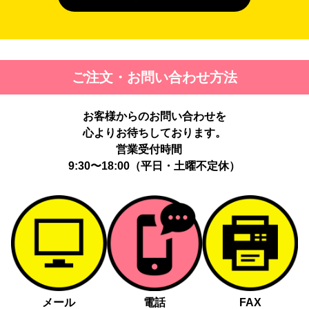
４. 個人情報を第三者に提供することが予定される場合の事項
第三者に提供する目的：パーソナライズ広告配信および効果測定・
最適化のため。
提供する個人情報の項目：Cookie 等の識別子、広告 ID、閲覧・行
ご注文・お問い合わせ方法
動履歴、IP、ブラウザ・端末情報、（同意時）メールアドレス等の
ハッシュ値。
提供の手段又は方法：当社ウェブサイトのタグ・SDK・API 等に
お客様からのお問い合わせを
よる安全な電送、又は管理コンソールからの連携。
提供先：広告配信事業者（例：Google LLC等）。
心よりお待ちしております。
個人情報の取り扱いに関する契約：提供先と個人情報取扱い契約
営業受付時間
（目的外利用禁止、再提供制限、安全管理措置等）を締結していま
9:30〜18:00（平日・土曜不定休）
す。
お客様の個人情報は、以下掲げる場合以外に、事前にご本人の同意
無く第三者に提供することはありません。
法令に基づく場合
人の生命、身体又は財産の保護にために必要がある場合であっ
て、本人の同意を得る事が困難であるとき
メール
電話
FAX
公衆衛生の向上又は児童の健全な育成の推進のために特に必要