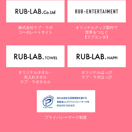
【個人情報保護に関するお問合せ先】
〒761-0323 香川県高松市亀田町90-1
株式会社ラブ・ラボ
株式会社ラブ・ラボ
オリジナルグッズ製作で
電話：087-847-2000
コーポレートサイト
世界をつなぐ
電子メール：
info@rub-lab.com
【ラブエンタ】
【認定個人情報保護団体の名称及び、苦情の解決の申出先】
※個人情報の取り扱いに関する苦情のみを受付けています
一般財団法人日本情報経済社会推進協会
認定個人情報保護団体事務局
〒106-0032 東京都港区六本木一丁目9番9号 六本木ファースト
オリジナルタオル・
オリジナルはっぴ
ビル内
名入れタオル
ラブ・ラボはっぴ
電話：03-5860-7565 / 0120-700-779
ラブ・ラボタオル
７. 個人情報の提供の任意性と提供されない場合に起こりうる影響
について
お客様がご自身の個人情報を弊社に提供されるか否かは、お客様の
ご判断によりますが、もしご提供されない場合には、適切なサービ
プライバシーマーク制度
スが提供できない場合がありますので予めご了承ください。