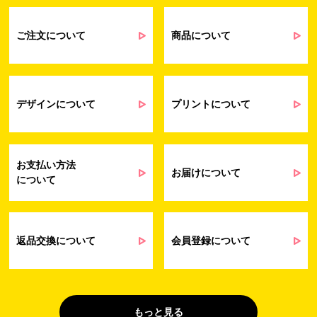
るアンケート等の収集・分析・統計のため
受発注業務、会員管理業務、お問い合わ
せ業務に関するお取引先様との業務連絡や
ご注文について
商品について
契約・請求等の一連の手続きのため
業務上のご連絡および弊社製品や弊社が
受発注業務
提供するサービス（サポート業務を含む）
会員管理業務
に伴う契約履行、料金徴収を行うため
お問い合わせ業務
弊社製品やサービスに関する情報、また
デザインについて
プリントについて
（開示対象個人情
は営業およびマーケティング活動（セミナ
報）
ーやイベント、キャンペーン、ニュースレ
ターなど）に関連する情報を、電子メー
ル、郵送、FAX または電話により、お客様
お支払い方法
にお知らせするため
お届けについて
について
問い合わせへの対応のため
法令により正当な理由で開示を求められ
た場合のご対応のため
販促業務
お客様の作品紹介を通した販促活動のた
返品交換について
会員登録について
（開示対象個人情
め
報）
受託業務
契約した小売店より委託された先への納
（間接取得）
品業務のため
もっと見る