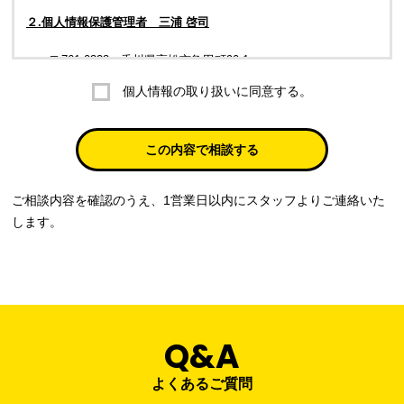
２.個人情報保護管理者 三浦 啓司
〒761-0323 香川県高松市亀田町90-1
個人情報の取り扱いに同意する。
株式会社ラブ・ラボ
電話：087-847-2000
この内容で相談する
電子メール：
info@rub-lab.com
ご相談内容を確認のうえ、1営業日以内にスタッフよりご連絡いた
３. 個人情報（保有個人データを含む）の利用目的
します。
お客様の個人情報は、各種お問い合わせ対応のため、弊社において
正当な事業遂行の範囲内で利用いたします。
なお，当社の個人情報（保有個人データを含む）の利用目的は以下
のようになります。
Q&A
事業内容
個人情報の利用目的
当社通信販売における受発注業務のため
よくあるご質問
事業活動における満足度、要望等に関す