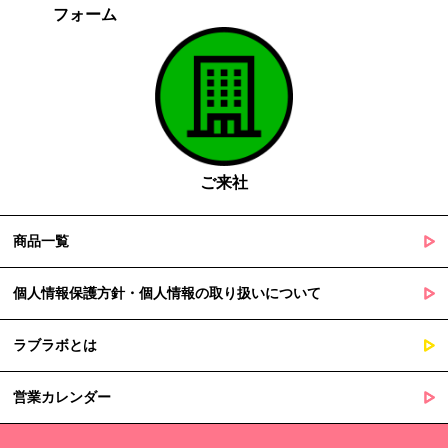
フォーム
がある場合であって、本人の同意を得る事が困難であるとき
国の機関若しくは地方公共団体又はその委託を受けた者が法令
の定める事務を遂行することに対して協力する必要がある場合
であって、本人の同意を得ることによって当該事務の遂行に支
障を及ぼすおそれがあるとき
５. 個人情報の取扱業務の委託
ご来社
当社は個人情報の取扱業務の全部または一部を外部に業務委託する
場合があります。
その際、弊社は、個人情報を適切に保護できる管理体制を敷き実行
商品一覧
していることを条件として委託先を厳選したうえで、機密保持契約
を委託先と締結し、お客様の個人情報を厳密に管理させます。
個人情報保護方針・個人情報の取り扱いについて
６. 個人情報（保有個人データを含む）の利用目的通知、開示・訂
ラブラボとは
正等、利用停止等の請求
当社は、ご本人様からの求めに応じ、当社が保有するご本人の個人
営業カレンダー
情報の利用目的の通知、開示、訂正・追加・削除、利用停止・消去
または第三者提供の停止等のご請求を受けた場合は速やかに対応い
たします。これらの請求は、次の窓口にて受け付けております。