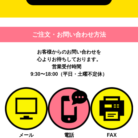
４. 個人情報を第三者に提供することが予定される場合の事項
第三者に提供する目的：パーソナライズ広告配信および効果測定・
最適化のため。
提供する個人情報の項目：Cookie 等の識別子、広告 ID、閲覧・行
ご注文・お問い合わせ方法
動履歴、IP、ブラウザ・端末情報、（同意時）メールアドレス等の
ハッシュ値。
提供の手段又は方法：当社ウェブサイトのタグ・SDK・API 等に
お客様からのお問い合わせを
よる安全な電送、又は管理コンソールからの連携。
提供先：広告配信事業者（例：Google LLC等）。
心よりお待ちしております。
個人情報の取り扱いに関する契約：提供先と個人情報取扱い契約
営業受付時間
（目的外利用禁止、再提供制限、安全管理措置等）を締結していま
9:30〜18:00（平日・土曜不定休）
す。
お客様の個人情報は、以下掲げる場合以外に、事前にご本人の同意
無く第三者に提供することはありません。
法令に基づく場合
人の生命、身体又は財産の保護にために必要がある場合であっ
て、本人の同意を得る事が困難であるとき
メール
電話
FAX
公衆衛生の向上又は児童の健全な育成の推進のために特に必要