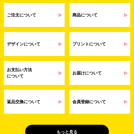
るアンケート等の収集・分析・統計のため
受発注業務、会員管理業務、お問い合わ
せ業務に関するお取引先様との業務連絡や
ご注文について
商品について
契約・請求等の一連の手続きのため
業務上のご連絡および弊社製品や弊社が
受発注業務
提供するサービス（サポート業務を含む）
会員管理業務
に伴う契約履行、料金徴収を行うため
お問い合わせ業務
弊社製品やサービスに関する情報、また
デザインについて
プリントについて
（開示対象個人情
は営業およびマーケティング活動（セミナ
報）
ーやイベント、キャンペーン、ニュースレ
ターなど）に関連する情報を、電子メー
ル、郵送、FAX または電話により、お客様
お支払い方法
にお知らせするため
お届けについて
について
問い合わせへの対応のため
法令により正当な理由で開示を求められ
た場合のご対応のため
販促業務
お客様の作品紹介を通した販促活動のた
返品交換について
会員登録について
（開示対象個人情
め
報）
受託業務
契約した小売店より委託された先への納
（間接取得）
品業務のため
もっと見る