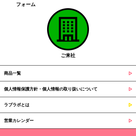
フォーム
がある場合であって、本人の同意を得る事が困難であるとき
国の機関若しくは地方公共団体又はその委託を受けた者が法令
の定める事務を遂行することに対して協力する必要がある場合
であって、本人の同意を得ることによって当該事務の遂行に支
障を及ぼすおそれがあるとき
５. 個人情報の取扱業務の委託
ご来社
当社は個人情報の取扱業務の全部または一部を外部に業務委託する
場合があります。
その際、弊社は、個人情報を適切に保護できる管理体制を敷き実行
商品一覧
していることを条件として委託先を厳選したうえで、機密保持契約
を委託先と締結し、お客様の個人情報を厳密に管理させます。
個人情報保護方針・個人情報の取り扱いについて
６. 個人情報（保有個人データを含む）の利用目的通知、開示・訂
ラブラボとは
正等、利用停止等の請求
当社は、ご本人様からの求めに応じ、当社が保有するご本人の個人
営業カレンダー
情報の利用目的の通知、開示、訂正・追加・削除、利用停止・消去
または第三者提供の停止等のご請求を受けた場合は速やかに対応い
たします。これらの請求は、次の窓口にて受け付けております。