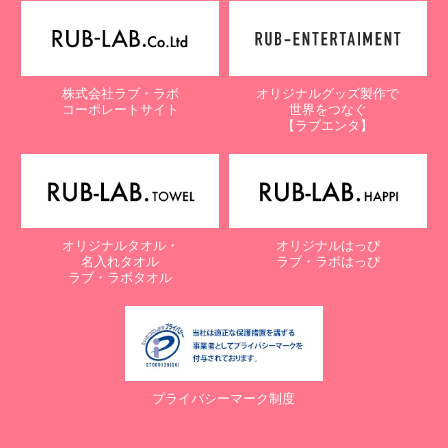
【個人情報保護に関するお問合せ先】
〒761-0323 香川県高松市亀田町90-1
株式会社ラブ・ラボ
株式会社ラブ・ラボ
オリジナルグッズ製作で
電話：087-847-2000
コーポレートサイト
世界をつなぐ
電子メール：
info@rub-lab.com
【ラブエンタ】
【認定個人情報保護団体の名称及び、苦情の解決の申出先】
※個人情報の取り扱いに関する苦情のみを受付けています
一般財団法人日本情報経済社会推進協会
認定個人情報保護団体事務局
〒106-0032 東京都港区六本木一丁目9番9号 六本木ファースト
オリジナルタオル・
オリジナルはっぴ
ビル内
名入れタオル
ラブ・ラボはっぴ
電話：03-5860-7565 / 0120-700-779
ラブ・ラボタオル
７. 個人情報の提供の任意性と提供されない場合に起こりうる影響
について
お客様がご自身の個人情報を弊社に提供されるか否かは、お客様の
ご判断によりますが、もしご提供されない場合には、適切なサービ
プライバシーマーク制度
スが提供できない場合がありますので予めご了承ください。