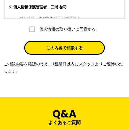
２.個人情報保護管理者 三浦 啓司
〒761-0323 香川県高松市亀田町90-1
個人情報の取り扱いに同意する。
株式会社ラブ・ラボ
電話：087-847-2000
この内容で相談する
電子メール：
info@rub-lab.com
ご相談内容を確認のうえ、1営業日以内にスタッフよりご連絡いた
３. 個人情報（保有個人データを含む）の利用目的
します。
お客様の個人情報は、各種お問い合わせ対応のため、弊社において
正当な事業遂行の範囲内で利用いたします。
なお，当社の個人情報（保有個人データを含む）の利用目的は以下
のようになります。
Q&A
事業内容
個人情報の利用目的
当社通信販売における受発注業務のため
よくあるご質問
事業活動における満足度、要望等に関す