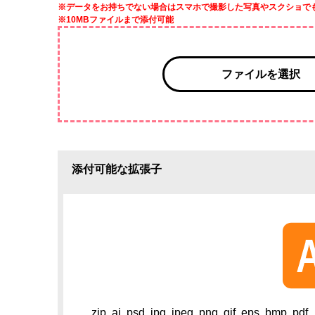
※データをお持ちでない場合はスマホで撮影した写真やスクショで
※10MBファイルまで添付可能
ファイルを選択
添付可能な拡張子
zip, ai, psd, jpg, jpeg, png, gif, eps, bmp, pdf