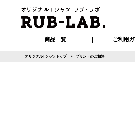
商品一覧
ご利用ガ
オリジナルTシャツトップ
プリントのご相談
発送・特急サー
マイページ会員
お支払い方法
版の保管期限
割引まとめ
はじめて
よくある
ご利用ガ
再注文の
ブルゾン・コート
Tシャツ
ハッピ
セットアップ
キャップ・
ポロシ