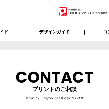
イド
デザインガイド
コ
ビスについて
のメリット
について
について
ページ
の方へ
ご質問
イド
方へ
デザインテンプレート集
デザインシミュレーター
書体一覧（フォント集）
デザイン入稿について
デザイン料について
プリント・加工一覧
デザインガイド
プリントサイズ
インクカラー
ニュー
お客様
シー
おす
読み
フォ
ラ
・ジャージ
バンダナ
ャツ
パーカー・スウェット
グッズ全般
ツナギ
スポー
のぼ
CONTACT
プリントのご相談
※このフォームはSSLで暗号化されています