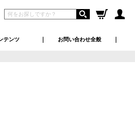
ンテンツ
お問い合わせ全般
ログイン
新規会員登録
ス（お知らせ）
インタビュー
ン別特集一覧
すめ特集一覧
物コンテンツ
トギャラリー
ンキング
法人事例
ラブログ
大口注文・法人向け
総合お問い合わせ
再注文・追加注文
サンプル貸し出し
カタログ請求
デザイン入稿
ツユニフォーム
り・横断幕
バッグ
カジュアルユニフォーム
靴・くつ下・サンダル
タオル