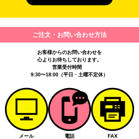
４. 個人情報を第三者に提供することが予定される場合の事項
第三者に提供する目的：パーソナライズ広告配信および効果測定・
最適化のため。
提供する個人情報の項目：Cookie 等の識別子、広告 ID、閲覧・行
ご注文・お問い合わせ方法
動履歴、IP、ブラウザ・端末情報、（同意時）メールアドレス等の
ハッシュ値。
提供の手段又は方法：当社ウェブサイトのタグ・SDK・API 等に
お客様からのお問い合わせを
よる安全な電送、又は管理コンソールからの連携。
提供先：広告配信事業者（例：Google LLC等）。
心よりお待ちしております。
個人情報の取り扱いに関する契約：提供先と個人情報取扱い契約
営業受付時間
（目的外利用禁止、再提供制限、安全管理措置等）を締結していま
9:30〜18:00（平日・土曜不定休）
す。
お客様の個人情報は、以下掲げる場合以外に、事前にご本人の同意
無く第三者に提供することはありません。
法令に基づく場合
人の生命、身体又は財産の保護にために必要がある場合であっ
て、本人の同意を得る事が困難であるとき
メール
電話
FAX
公衆衛生の向上又は児童の健全な育成の推進のために特に必要