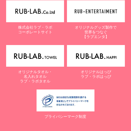
【個人情報保護に関するお問合せ先】
〒761-0323 香川県高松市亀田町90-1
株式会社ラブ・ラボ
株式会社ラブ・ラボ
オリジナルグッズ製作で
電話：087-847-2000
コーポレートサイト
世界をつなぐ
電子メール：
info@rub-lab.com
【ラブエンタ】
【認定個人情報保護団体の名称及び、苦情の解決の申出先】
※個人情報の取り扱いに関する苦情のみを受付けています
一般財団法人日本情報経済社会推進協会
認定個人情報保護団体事務局
〒106-0032 東京都港区六本木一丁目9番9号 六本木ファースト
オリジナルタオル・
オリジナルはっぴ
ビル内
名入れタオル
ラブ・ラボはっぴ
電話：03-5860-7565 / 0120-700-779
ラブ・ラボタオル
７. 個人情報の提供の任意性と提供されない場合に起こりうる影響
について
お客様がご自身の個人情報を弊社に提供されるか否かは、お客様の
ご判断によりますが、もしご提供されない場合には、適切なサービ
プライバシーマーク制度
スが提供できない場合がありますので予めご了承ください。