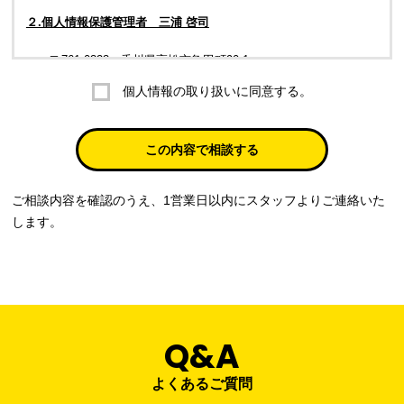
２.個人情報保護管理者 三浦 啓司
〒761-0323 香川県高松市亀田町90-1
個人情報の取り扱いに同意する。
株式会社ラブ・ラボ
電話：087-847-2000
この内容で相談する
電子メール：
info@rub-lab.com
ご相談内容を確認のうえ、1営業日以内にスタッフよりご連絡いた
３. 個人情報（保有個人データを含む）の利用目的
します。
お客様の個人情報は、各種お問い合わせ対応のため、弊社において
正当な事業遂行の範囲内で利用いたします。
なお，当社の個人情報（保有個人データを含む）の利用目的は以下
のようになります。
Q&A
事業内容
個人情報の利用目的
当社通信販売における受発注業務のため
よくあるご質問
事業活動における満足度、要望等に関す