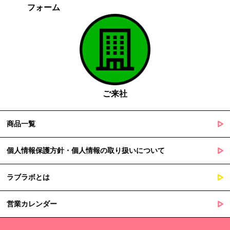
フォーム
がある場合であって、本人の同意を得る事が困難であるとき
国の機関若しくは地方公共団体又はその委託を受けた者が法令
の定める事務を遂行することに対して協力する必要がある場合
であって、本人の同意を得ることによって当該事務の遂行に支
障を及ぼすおそれがあるとき
５. 個人情報の取扱業務の委託
ご来社
当社は個人情報の取扱業務の全部または一部を外部に業務委託する
場合があります。
その際、弊社は、個人情報を適切に保護できる管理体制を敷き実行
商品一覧
していることを条件として委託先を厳選したうえで、機密保持契約
を委託先と締結し、お客様の個人情報を厳密に管理させます。
個人情報保護方針・個人情報の取り扱いについて
６. 個人情報（保有個人データを含む）の利用目的通知、開示・訂
ラブラボとは
正等、利用停止等の請求
当社は、ご本人様からの求めに応じ、当社が保有するご本人の個人
営業カレンダー
情報の利用目的の通知、開示、訂正・追加・削除、利用停止・消去
または第三者提供の停止等のご請求を受けた場合は速やかに対応い
たします。これらの請求は、次の窓口にて受け付けております。