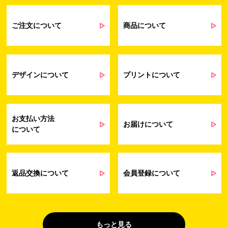
るアンケート等の収集・分析・統計のため
受発注業務、会員管理業務、お問い合わ
せ業務に関するお取引先様との業務連絡や
ご注文について
商品について
契約・請求等の一連の手続きのため
業務上のご連絡および弊社製品や弊社が
受発注業務
提供するサービス（サポート業務を含む）
会員管理業務
に伴う契約履行、料金徴収を行うため
お問い合わせ業務
弊社製品やサービスに関する情報、また
デザインについて
プリントについて
（開示対象個人情
は営業およびマーケティング活動（セミナ
報）
ーやイベント、キャンペーン、ニュースレ
ターなど）に関連する情報を、電子メー
ル、郵送、FAX または電話により、お客様
お支払い方法
にお知らせするため
お届けについて
について
問い合わせへの対応のため
法令により正当な理由で開示を求められ
た場合のご対応のため
販促業務
お客様の作品紹介を通した販促活動のた
返品交換について
会員登録について
（開示対象個人情
め
報）
受託業務
契約した小売店より委託された先への納
（間接取得）
品業務のため
もっと見る