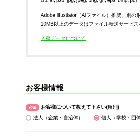
zip, ai, psd, jpg, jpeg, png, gif, eps, bmp, pdf
Adobe Illustlator（AIファイル
10MB以上のデータはファイル転送サービ
入稿データについて
お客様情報
お客様について教えて下さい(種別)
必須
法人（企業・自治体）
個人（学校・団