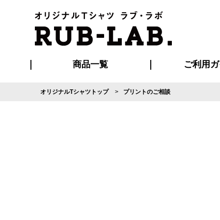
商品一覧
ご利用ガ
オリジナルTシャツトップ
プリントのご相談
発送・特急サー
マイページ会員
お支払い方法
版の保管期限
割引まとめ
はじめて
よくある
ご利用ガ
再注文の
ブルゾン・コート
Tシャツ
ハッピ
セットアップ
キャップ・
ポロシ