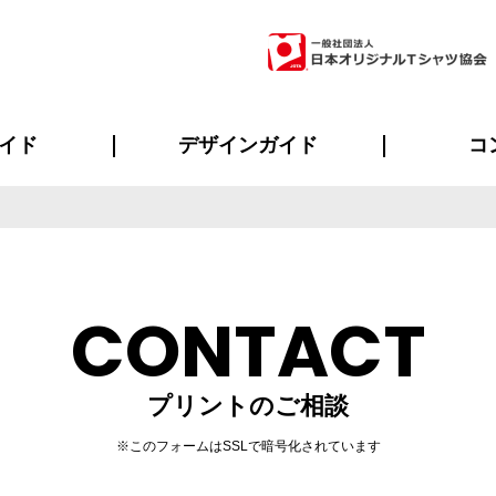
イド
デザインガイド
コ
ビスについて
のメリット
について
について
ページ
の方へ
ご質問
イド
方へ
デザインテンプレート集
デザインシミュレーター
書体一覧（フォント集）
デザイン入稿について
デザイン料について
プリント・加工一覧
デザインガイド
プリントサイズ
インクカラー
ニュー
お客様
シー
おす
読み
フォ
ラ
・ジャージ
バンダナ
ャツ
パーカー・スウェット
グッズ全般
ツナギ
スポー
のぼ
CONTACT
プリントのご相談
※このフォームはSSLで暗号化されています