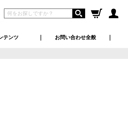
ンテンツ
お問い合わせ全般
ログイン
新規会員登録
ス（お知らせ）
インタビュー
ン別特集一覧
すめ特集一覧
物コンテンツ
トギャラリー
ンキング
法人事例
ラブログ
大口注文・法人向け
総合お問い合わせ
再注文・追加注文
サンプル貸し出し
カタログ請求
デザイン入稿
ツユニフォーム
り・横断幕
バッグ
カジュアルユニフォーム
靴・くつ下・サンダル
タオル