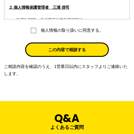
２.個人情報保護管理者 三浦 啓司
〒761-0323 香川県高松市亀田町90-1
個人情報の取り扱いに同意する。
株式会社ラブ・ラボ
電話：087-847-2000
この内容で相談する
電子メール：
info@rub-lab.com
ご相談内容を確認のうえ、1営業日以内にスタッフよりご連絡いた
３. 個人情報（保有個人データを含む）の利用目的
します。
お客様の個人情報は、各種お問い合わせ対応のため、弊社において
正当な事業遂行の範囲内で利用いたします。
なお，当社の個人情報（保有個人データを含む）の利用目的は以下
のようになります。
Q&A
事業内容
個人情報の利用目的
当社通信販売における受発注業務のため
よくあるご質問
事業活動における満足度、要望等に関す