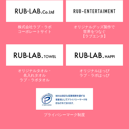
【個人情報保護に関するお問合せ先】
〒761-0323 香川県高松市亀田町90-1
株式会社ラブ・ラボ
株式会社ラブ・ラボ
オリジナルグッズ製作で
電話：087-847-2000
コーポレートサイト
世界をつなぐ
電子メール：
info@rub-lab.com
【ラブエンタ】
【認定個人情報保護団体の名称及び、苦情の解決の申出先】
※個人情報の取り扱いに関する苦情のみを受付けています
一般財団法人日本情報経済社会推進協会
認定個人情報保護団体事務局
〒106-0032 東京都港区六本木一丁目9番9号 六本木ファースト
オリジナルタオル・
オリジナルはっぴ
ビル内
名入れタオル
ラブ・ラボはっぴ
電話：03-5860-7565 / 0120-700-779
ラブ・ラボタオル
７. 個人情報の提供の任意性と提供されない場合に起こりうる影響
について
お客様がご自身の個人情報を弊社に提供されるか否かは、お客様の
ご判断によりますが、もしご提供されない場合には、適切なサービ
プライバシーマーク制度
スが提供できない場合がありますので予めご了承ください。