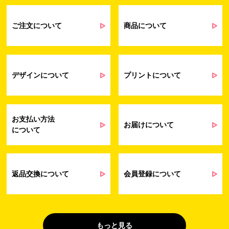
るアンケート等の収集・分析・統計のため
受発注業務、会員管理業務、お問い合わ
せ業務に関するお取引先様との業務連絡や
ご注文について
商品について
契約・請求等の一連の手続きのため
業務上のご連絡および弊社製品や弊社が
受発注業務
提供するサービス（サポート業務を含む）
会員管理業務
に伴う契約履行、料金徴収を行うため
お問い合わせ業務
弊社製品やサービスに関する情報、また
デザインについて
プリントについて
（開示対象個人情
は営業およびマーケティング活動（セミナ
報）
ーやイベント、キャンペーン、ニュースレ
ターなど）に関連する情報を、電子メー
ル、郵送、FAX または電話により、お客様
お支払い方法
にお知らせするため
お届けについて
について
問い合わせへの対応のため
法令により正当な理由で開示を求められ
た場合のご対応のため
販促業務
お客様の作品紹介を通した販促活動のた
返品交換について
会員登録について
（開示対象個人情
め
報）
受託業務
契約した小売店より委託された先への納
（間接取得）
品業務のため
もっと見る