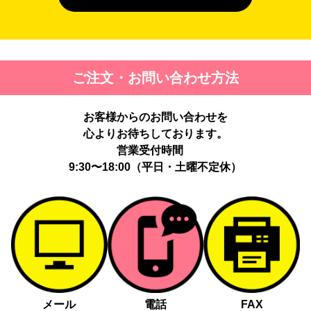
４. 個人情報を第三者に提供することが予定される場合の事項
第三者に提供する目的：パーソナライズ広告配信および効果測定・
最適化のため。
提供する個人情報の項目：Cookie 等の識別子、広告 ID、閲覧・行
ご注文・お問い合わせ方法
動履歴、IP、ブラウザ・端末情報、（同意時）メールアドレス等の
ハッシュ値。
提供の手段又は方法：当社ウェブサイトのタグ・SDK・API 等に
お客様からのお問い合わせを
よる安全な電送、又は管理コンソールからの連携。
提供先：広告配信事業者（例：Google LLC等）。
心よりお待ちしております。
個人情報の取り扱いに関する契約：提供先と個人情報取扱い契約
営業受付時間
（目的外利用禁止、再提供制限、安全管理措置等）を締結していま
9:30〜18:00（平日・土曜不定休）
す。
お客様の個人情報は、以下掲げる場合以外に、事前にご本人の同意
無く第三者に提供することはありません。
法令に基づく場合
人の生命、身体又は財産の保護にために必要がある場合であっ
て、本人の同意を得る事が困難であるとき
メール
電話
FAX
公衆衛生の向上又は児童の健全な育成の推進のために特に必要