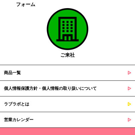
フォーム
がある場合であって、本人の同意を得る事が困難であるとき
国の機関若しくは地方公共団体又はその委託を受けた者が法令
の定める事務を遂行することに対して協力する必要がある場合
であって、本人の同意を得ることによって当該事務の遂行に支
障を及ぼすおそれがあるとき
５. 個人情報の取扱業務の委託
ご来社
当社は個人情報の取扱業務の全部または一部を外部に業務委託する
場合があります。
その際、弊社は、個人情報を適切に保護できる管理体制を敷き実行
商品一覧
していることを条件として委託先を厳選したうえで、機密保持契約
を委託先と締結し、お客様の個人情報を厳密に管理させます。
個人情報保護方針・個人情報の取り扱いについて
６. 個人情報（保有個人データを含む）の利用目的通知、開示・訂
ラブラボとは
正等、利用停止等の請求
当社は、ご本人様からの求めに応じ、当社が保有するご本人の個人
営業カレンダー
情報の利用目的の通知、開示、訂正・追加・削除、利用停止・消去
または第三者提供の停止等のご請求を受けた場合は速やかに対応い
たします。これらの請求は、次の窓口にて受け付けております。