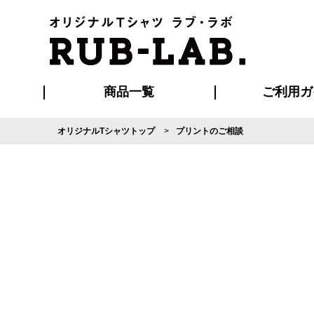
商品一覧
ご利用ガ
オリジナルTシャツトップ
プリントのご相談
発送・特急サー
マイページ会員
お支払い方法
版の保管期限
割引まとめ
はじめて
よくある
ご利用ガ
再注文の
ブルゾン・コート
Tシャツ
ハッピ
セットアップ
キャップ・
ポロシ