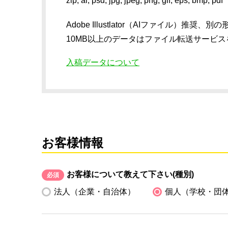
zip, ai, psd, jpg, jpeg, png, gif, eps, bmp, pdf
Adobe Illustlator（AIファイル
10MB以上のデータはファイル転送サービ
入稿データについて
お客様情報
お客様について教えて下さい(種別)
必須
法人（企業・自治体）
個人（学校・団