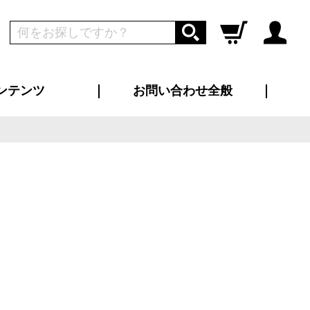
ンテンツ
お問い合わせ全般
ログイン
新規会員登録
ス（お知らせ）
インタビュー
ン別特集一覧
すめ特集一覧
物コンテンツ
トギャラリー
ンキング
法人事例
ラブログ
大口注文・法人向け
総合お問い合わせ
再注文・追加注文
サンプル貸し出し
カタログ請求
デザイン入稿
ツユニフォーム
り・横断幕
バッグ
カジュアルユニフォーム
靴・くつ下・サンダル
タオル