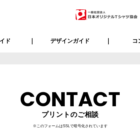
イド
デザインガイド
コ
ビスについて
のメリット
について
について
ページ
の方へ
ご質問
イド
方へ
デザインテンプレート集
デザインシミュレーター
書体一覧（フォント集）
デザイン入稿について
デザイン料について
プリント・加工一覧
デザインガイド
プリントサイズ
インクカラー
ニュー
お客様
シー
おす
読み
フォ
ラ
・ジャージ
バンダナ
ャツ
パーカー・スウェット
グッズ全般
ツナギ
スポー
のぼ
CONTACT
プリントのご相談
※このフォームはSSLで暗号化されています