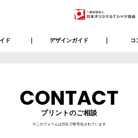
イド
デザインガイド
コ
ビスについて
のメリット
について
について
ページ
の方へ
ご質問
イド
方へ
デザインテンプレート集
デザインシミュレーター
書体一覧（フォント集）
デザイン入稿について
デザイン料について
プリント・加工一覧
デザインガイド
プリントサイズ
インクカラー
ニュー
お客様
シー
おす
読み
フォ
ラ
・ジャージ
バンダナ
ャツ
パーカー・スウェット
グッズ全般
ツナギ
スポー
のぼ
CONTACT
プリントのご相談
※このフォームはSSLで暗号化されています