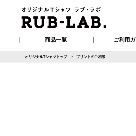
商品一覧
ご利用ガ
オリジナルTシャツトップ
プリントのご相談
発送・特急サー
マイページ会員
お支払い方法
版の保管期限
割引まとめ
はじめて
よくある
ご利用ガ
再注文の
ブルゾン・コート
Tシャツ
ハッピ
セットアップ
キャップ・
ポロシ