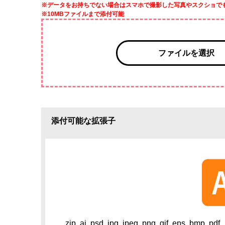
※データをお持ちでない場合はスマホで撮影した写真やスクショで
※10MBファイルまで添付可能
ファイルを選択
添付可能な拡張子
zip, ai, psd, jpg, jpeg, png, gif, eps, bmp, pdf