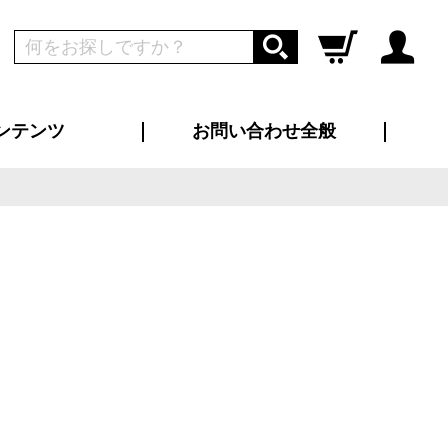
ンテンツ
お問い合わせ全般
ログイン
新規会員登録
ス（お知らせ）
インタビュー
ン別特集一覧
すめ特集一覧
物コンテンツ
トギャラリー
ンキング
法人事例
ラブログ
大口注文・法人向け
総合お問い合わせ
再注文・追加注文
サンプル貸し出し
カタログ請求
デザイン入稿
ツユニフォーム
り・横断幕
バッグ
カジュアルユニフォーム
靴・くつ下・サンダル
タオル