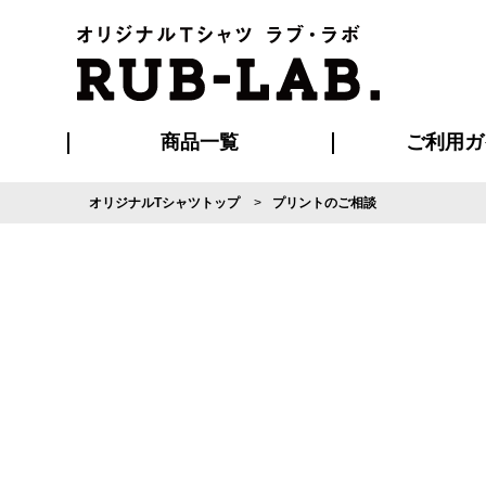
商品一覧
ご利用ガ
オリジナルTシャツトップ
プリントのご相談
発送・特急サー
マイページ会員
お支払い方法
版の保管期限
割引まとめ
はじめて
よくある
ご利用ガ
再注文の
ブルゾン・コート
Tシャツ
ハッピ
セットアップ
キャップ・
ポロシ