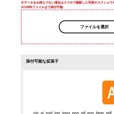
※データをお持ちでない場合はスマホで撮影した写真やスクショで
※10MBファイルまで添付可能
ファイルを選択
添付可能な拡張子
zip, ai, psd, jpg, jpeg, png, gif, eps, bmp, pdf