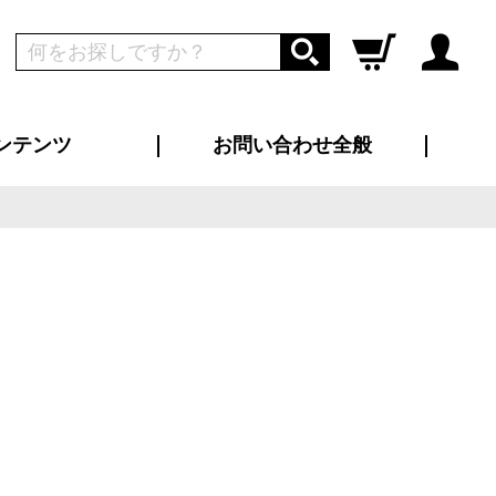
ンテンツ
お問い合わせ全般
ログイン
新規会員登録
ス（お知らせ）
インタビュー
ン別特集一覧
すめ特集一覧
物コンテンツ
トギャラリー
ンキング
法人事例
ラブログ
大口注文・法人向け
総合お問い合わせ
再注文・追加注文
サンプル貸し出し
カタログ請求
デザイン入稿
ツユニフォーム
り・横断幕
バッグ
カジュアルユニフォーム
靴・くつ下・サンダル
タオル