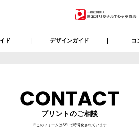
イド
デザインガイド
コ
ビスについて
のメリット
について
について
ページ
の方へ
ご質問
イド
方へ
デザインテンプレート集
デザインシミュレーター
書体一覧（フォント集）
デザイン入稿について
デザイン料について
プリント・加工一覧
デザインガイド
プリントサイズ
インクカラー
ニュー
お客様
シー
おす
読み
フォ
ラ
・ジャージ
バンダナ
ャツ
パーカー・スウェット
グッズ全般
ツナギ
スポー
のぼ
CONTACT
プリントのご相談
※このフォームはSSLで暗号化されています