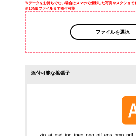
※データをお持ちでない場合はスマホで撮影した写真やスクショで
※10MBファイルまで添付可能
ファイルを選択
添付可能な拡張子
zip, ai, psd, jpg, jpeg, png, gif, eps, bmp, pdf