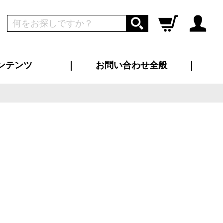
ンテンツ
お問い合わせ全般
ログイン
新規会員登録
ス（お知らせ）
インタビュー
ン別特集一覧
すめ特集一覧
物コンテンツ
トギャラリー
ンキング
法人事例
ラブログ
大口注文・法人向け
総合お問い合わせ
再注文・追加注文
サンプル貸し出し
カタログ請求
デザイン入稿
ツユニフォーム
り・横断幕
バッグ
カジュアルユニフォーム
靴・くつ下・サンダル
タオル