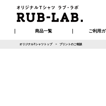
商品一覧
ご利用ガ
オリジナルTシャツトップ
プリントのご相談
発送・特急サー
マイページ会員
お支払い方法
版の保管期限
割引まとめ
はじめて
よくある
ご利用ガ
再注文の
ブルゾン・コート
Tシャツ
ハッピ
セットアップ
キャップ・
ポロシ