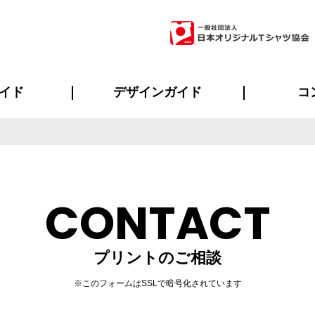
イド
デザインガイド
コ
ビスについて
のメリット
について
について
ページ
の方へ
ご質問
イド
方へ
デザインテンプレート集
デザインシミュレーター
書体一覧（フォント集）
デザイン入稿について
デザイン料について
プリント・加工一覧
デザインガイド
プリントサイズ
インクカラー
ニュー
お客様
シー
おす
読み
フォ
ラ
・ジャージ
バンダナ
ャツ
パーカー・スウェット
グッズ全般
ツナギ
スポー
のぼ
CONTACT
プリントのご相談
※このフォームはSSLで暗号化されています